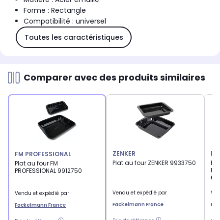
Forme : Rectangle
Compatibilité : universel
Toutes les caractéristiques
Comparer avec des produits similaires
ZENKER
HO
FM PROFESSIONAL
Plat au four ZENKER 9933750
Pl
Plat au four FM
Ra
PROFESSIONAL 9912750
6,6
Vendu et expédié par
Ven
Vendu et expédié par
Fackelmann France
Hob
Fackelmann France