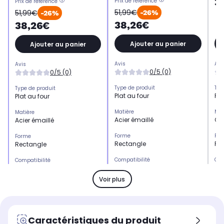
3
Prix de référence
Prix de référence
51,99€
51,99€
-26%
-26%
38,26€
38,26€
Ajouter au panier
Ajouter au panier
Avis
Avi
Avis
0/5 (0)
0/5 (0)
Type de produit
Typ
Type de produit
Plat au four
Pla
Plat au four
Matière
Mat
Matière
Acier émaillé
Cé
Acier émaillé
Forme
Fo
Forme
Rectangle
Ro
Rectangle
Compatibilité
Com
Compatibilité
universel
Fo
universel
Voir plus
Coloris
Col
Coloris
Noir
Bl
Noir
Caractéristiques du produit