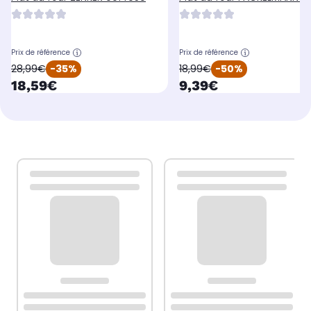
Prix de référence
Prix de référence
oldPrice
oldPrice
28,99€
-35%
18,99€
-50%
currentPrice
currentPrice
18,59€
9,39€