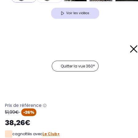
Voir les vidéos
Quitter la vue 360°
Prix de référence
oldPrice
51,99€
-26%
38,26€
cagnottés avec
Le Club+