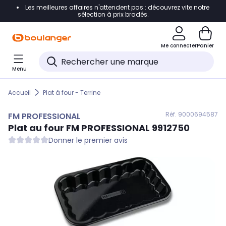
Les meilleures affaires n'attendent pas : découvrez vite notre
Accéder directement à la navigation
sélection à prix bradés.
Accéder directement au contenu
Me connecter
Panier
Accéder directement au pied de page
Menu
Accéder directement au chatbot
Accueil
Plat à four - Terrine
Réf. 900
0694587
FM PROFESSIONAL
Plat au four
FM PROFESSIONAL
9912750
Donner le premier avis