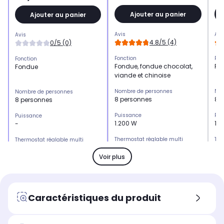
Ajouter au panier
Ajouter au panier
Avis
Avi
Avis
4.8/5 (4)
0/5 (0)
Fonction
Fon
Fonction
Fondue, fondue chocolat,
Fo
Fondue
viande et chinoise
Nombre de personnes
Nom
Nombre de personnes
8 personnes
8 
8 personnes
Puissance
Pui
Puissance
1.200 W
1.
-
Thermostat réglable multi
The
Thermostat réglable multi
positions
pos
positions
Oui
Ou
Non
Voir plus
Matière du socle
Mat
Matière du socle
Métal
Ino
Fonte émaillée
Caquelon amovible
Caq
Caquelon amovible
Caractéristiques du produit
Oui
Ou
Oui
Revêtement anti-adhésif
Rev
Revêtement anti-adhésif