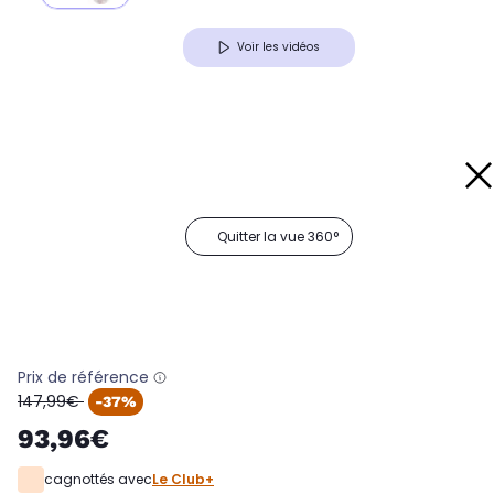
Voir les vidéos
Quitter la vue 360°
Prix de référence
oldPrice
147,99€
-37%
93,96€
cagnottés avec
Le Club+