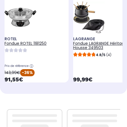
ROTEL
LAGRANGE
Fondue ROTEL 1181250
Fondue LAGRANGE Héritage
Housse 349503
4.8/5
(4)
Prix de référence
oldPrice
143,99€
-36%
currentPrice
currentPrice
91,55€
99,99€