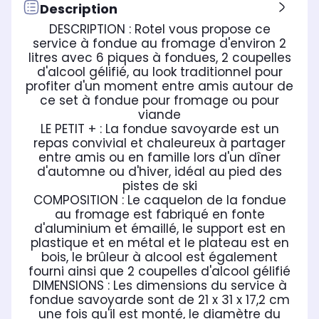
Intérieur et extérieur
Int
Intérieur et extérieur
Description
DESCRIPTION : Rotel vous propose ce
Compatible lave-vaisselle
Com
Compatible lave-vaisselle
Non
Ou
Oui
service à fondue au fromage d'environ 2
litres avec 6 piques à fondues, 2 coupelles
Dimensions l x h x p
Dim
Dimensions l x h x p
d'alcool gélifié, au look traditionnel pour
23.9 x 30.8 x 29 cm
23 
-
profiter d'un moment entre amis autour de
ce set à fondue pour fromage ou pour
viande
LE PETIT + : La fondue savoyarde est un
repas convivial et chaleureux à partager
entre amis ou en famille lors d'un dîner
d'automne ou d'hiver, idéal au pied des
pistes de ski
COMPOSITION : Le caquelon de la fondue
au fromage est fabriqué en fonte
d'aluminium et émaillé, le support est en
plastique et en métal et le plateau est en
bois, le brûleur à alcool est également
fourni ainsi que 2 coupelles d'alcool gélifié
DIMENSIONS : Les dimensions du service à
fondue savoyarde sont de 21 x 31 x 17,2 cm
une fois qu'il est monté, le diamètre du