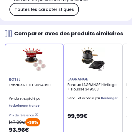
Toutes les caractéristiques
Comparer avec des produits similaires
LAGRANGE
MI
ROTEL
Fondue LAGRANGE Héritage
Fo
Fondue ROTEL 9924050
+ Housse 349503
Vendu et expédié par
Boulanger
Ven
Vendu et expédié par
Fackelmann France
99,99€
8
Prix de référence
147,99€
-36%
93,96€