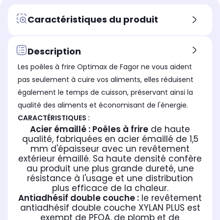
-
-
-
Couleur
Cou
Couleur
Caractéristiques du produit
Rouge
Ro
Rouge
Type de produit
Typ
Type de produit
Batterie de poêles
Bat
Batterie de poêles
Description
Revêtement exterieur
Rev
Revêtement exterieur
Les poêles à frire Optimax de Fagor ne vous aident
Anti-adhésif
Al
Anti-adhésif
pas seulement à cuire vos aliments, elles réduisent
non
cou
également le temps de cuisson, préservant ainsi la
fai
qualité des aliments et économisant de l'énergie.
Cha
net
CARACTÉRISTIQUES :
Acier émaillé :
Poêles à frire
de haute
Particularité
Par
Particularité
qualité, fabriquées en acier émaillé de 1,5
-
-
-
mm d'épaisseur avec un revêtement
extérieur émaillé. Sa haute densité confère
au produit une plus grande dureté, une
résistance à l'usage et une distribution
plus efficace de la chaleur.
Antiadhésif double couche :
le revêtement
antiadhésif double couche XYLAN PLUS est
exempt de PFOA, de plomb et de