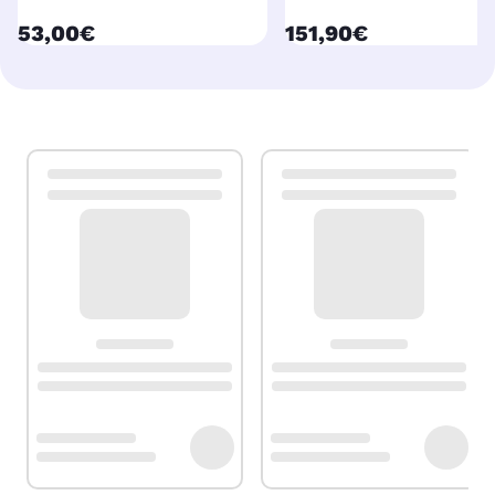
currentPrice
currentPrice
53,00€
151,90€