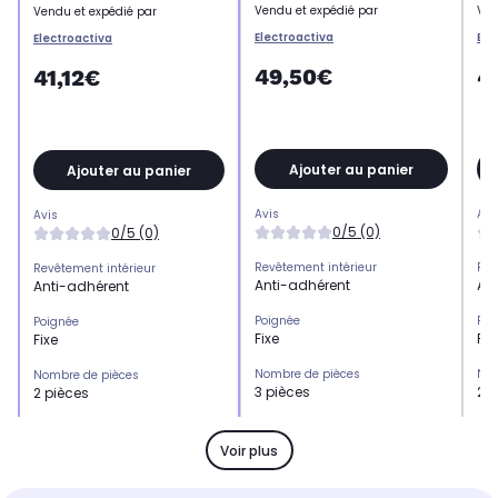
Vendu et expédié par
Ven
Vendu et expédié par
Electroactiva
Ele
Electroactiva
49,50€
4
41,12€
Ajouter au panier
Ajouter au panier
Avis
Avi
Avis
0/5 (0)
0/5 (0)
Revêtement intérieur
Rev
Revêtement intérieur
Anti-adhérent
Al
Anti-adhérent
Poignée
Poi
Poignée
Fixe
Fix
Fixe
Nombre de pièces
Nom
Nombre de pièces
3 pièces
2 p
2 pièces
Compatibilité
Com
Compatibilité
Tous feux dont induction
Tou
Tous feux dont induction
Voir plus
Diamètre (en cm)
Dia
Diamètre (en cm)