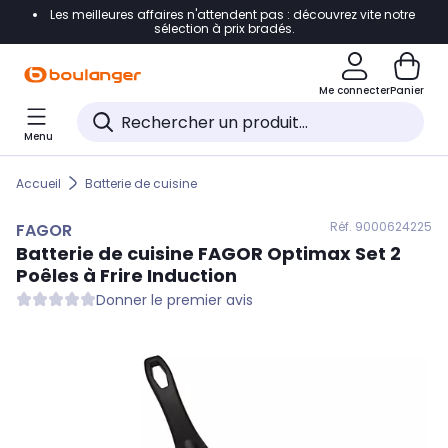
Les meilleures affaires n'attendent pas : découvrez vite notre
Accéder directement à la navigation
sélection à prix bradés.
Accéder directement au contenu
Me connecter
Panier
Accéder directement au pied de page
Menu
Accéder directement au chatbot
Accueil
Batterie de cuisine
Réf. 900
0624225
FAGOR
Batterie de cuisine
FAGOR
Optimax Set 2
Poêles à Frire Induction
Donner le premier avis