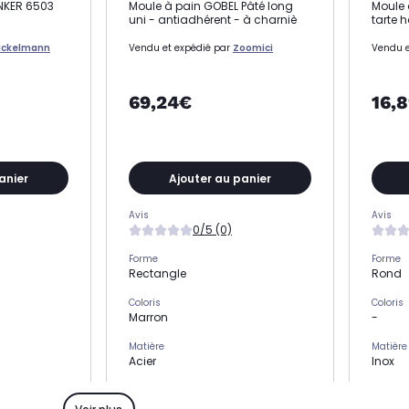
NKER 6503
Moule à pain GOBEL Pâté long
Moule 
uni - antiadhérent - à charniè
tarte h
ackelmann
Vendu et expédié par
Zoomici
Vendu e
69,24€
16,
anier
Ajouter au panier
Avis
Avis
0/5 (0)
Forme
Forme
Rectangle
Rond
Coloris
Coloris
Marron
-
Matière
Matière
Acier
Inox
Nombre de moule(s)
Nombre
-
-