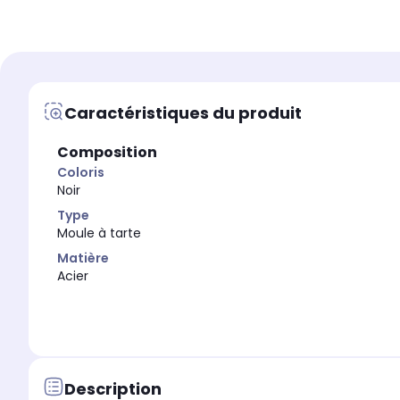
Type
Type
Moule à manqué
Moule à tarte
Caractéristiques du produit
Composition
Coloris
Noir
Type
Moule à tarte
Matière
Acier
Description