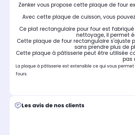
Zenker vous propose cette plaque de four exten
Avec cette plaque de cuisson, vous pouvez a
Ce plat rectangulaire pour four est fabriqu
nettoyage, il permet é
Cette plaque de four rectangulaire s'ajuste
sans prendre plus de p
Cette plaque à pâtisserie peut être utilisée 
pas 
La plaque à pâtisserie est extensible ce qui vous permet
fours.
Zenker est une marque faisant partie du groupe Fackelm
ustensiles de pâtisserie, Zenker frappe fort en mettant 
Les avis de nos clients
c'est une marque pionnière qui propose des innovations 
résultats de cuisson incroyables.