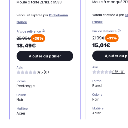
Moule à manqué ZE
Moule à tarte ZENKER 6538
Vendu et expédié par
F
Vendu et expédié par
Fackelmann
France
France
Prix de référence
Prix de référence
21,99€
28,99€
-31%
-36%
15,01€
18,49€
Ajouter au p
Ajouter au panier
Avis
Avis
0/5 (0)
0/5 (0)
Forme
Forme
Rond
Rectangle
Coloris
Coloris
Noir
Noir
Matière
Matière
Acier
Acier
Nombre de moule(s)
Nombre de moule(s)
1 moule
1 moule