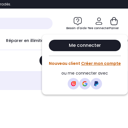
bradés.
e
Accéder directement au chatbot
Besoin d'aide ?
Me connecter
Panier
Réparer en illimité avec
Le Club Infinity
Econ
Me connecter
Ajouter au panier
•
18,49€
Nouveau client
Créer mon compte
ou me connecter avec