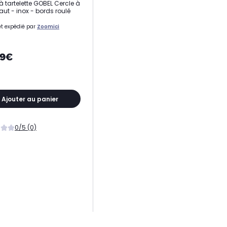
à tartelette GOBEL Cercle à
aut - inox - bords roulé
t expédié par
Zoomici
89€
Ajouter au panier
0/5 (0)
 de moule(s)