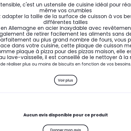
sible, c'est un ustensile de cuisine idéal pour réalis
même vos crumbles
dapter la taille de la surface de cuisson à vos beso
différentes tailles
é en Allemagne en acier inoxydable avec revêtement 
galement de retirer facilement les aliments sans de
 parfaitement au plus grand nombre de fours, vous 
lace dans votre cuisine, cette plaque de cuisson m
comme plaque à pizza pour des pizzas maison, elle es
au lave-vaisselle, il est conseillé de le nettoyer à la
 de réaliser plus ou moins de biscuits en fonction de vos besoin
Voir plus
ann Brands et elle propose une large gamme d'ustensiles de pâ
à disposition des ustensiles de préparation, mais aussi de décora
telles que les moules à gâteaux en silicone et fibre de verre n
Aucun avis disponible pour ce produit
Donner mon avis