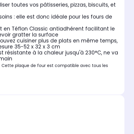
er toutes vos pâtisseries, pizzas, biscuits, et
ins : elle est donc idéale pour les fours de
en Téflon Classic antiadhérent facilitant le
voir gratter la surface
pouvez cuisiner plus de plats en même temps,
esure 35-52 x 32 x 3 cm
t résistante à la chaleur jusqu'à 230°C, ne va
 main
s. Cette plaque de four est compatible avec tous les
tisserie et de moules à gâteaux. Concernant les
tion pour les pâtissiers confirmés. Côté moules à gâteau,
e nécessitant pas de matière grasse et proposant des