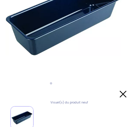
Visuel(s) du produit neuf