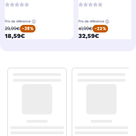
Prix de référence
Prix de référence
oldPrice
oldPrice
29,99€
-38%
41,99€
-22%
currentPrice
currentPrice
18,59€
32,59€