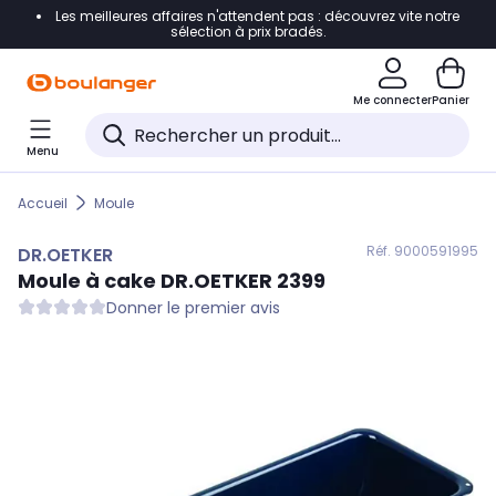
Les meilleures affaires n'attendent pas : découvrez vite notre
Accéder directement à la navigation
sélection à prix bradés.
Accéder directement au contenu
Me connecter
Panier
Accéder directement au pied de page
Menu
Accéder directement au chatbot
Accueil
Moule
Réf. 900
0591995
DR.OETKER
Moule à cake
DR.OETKER
2399
Donner le premier avis