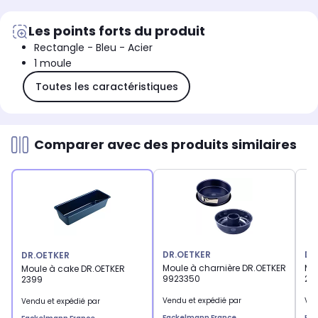
Les points forts du produit
Rectangle - Bleu - Acier
1 moule
Toutes les caractéristiques
Comparer avec des produits similaires
DR.OETKER
DR
DR.OETKER
Moule à charnière DR.OETKER
Mo
Moule à cake DR.OETKER
9923350
23
2399
Vendu et expédié par
Ven
Vendu et expédié par
Fackelmann France
Fac