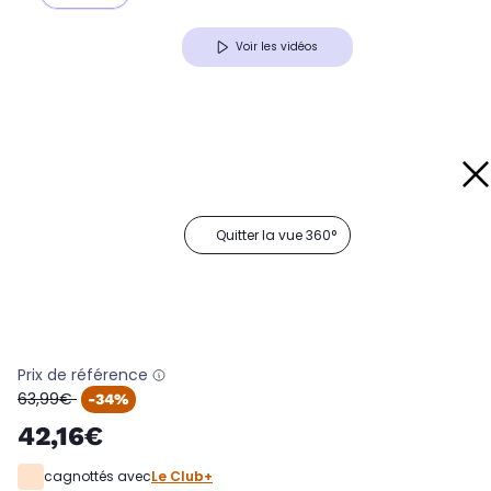
Voir les vidéos
Quitter la vue 360°
Prix de référence
oldPrice
63,99€
-34%
42,16€
cagnottés avec
Le Club+