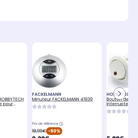
FACKELMANN
HOBBYTECH
 HOBBYTECH
Minuteur FACKELMANN 41939
Bouton de co
e pour
Interrupteur 
friteuse
Prix de référence
oldPrice
18,99€
-50%