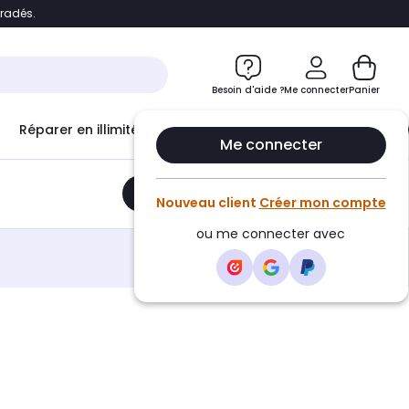
bradés.
e
Accéder directement au chatbot
Besoin d'aide ?
Me connecter
Panier
Réparer en illimité avec
Le Club Infinity
Econ
Me connecter
Ajouter au panier
•
24,99€
Nouveau client
Créer mon compte
ou me connecter avec