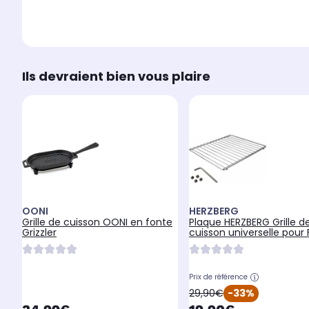
Ils devraient bien vous plaire
OONI
HERZBERG
Grille de cuisson OONI en fonte
Plaque HERZBERG Grille d
Grizzler
cuisson universelle pour 
Prix de référence
oldPrice
29,90€
-33%