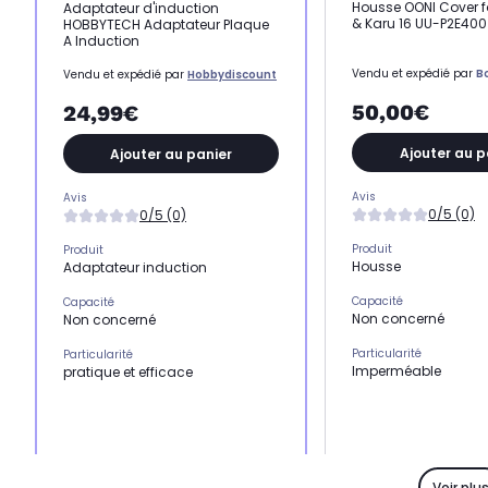
Housse OONI Cover fo
Adaptateur d'induction
& Karu 16 UU-P2E400
HOBBYTECH Adaptateur Plaque
A Induction
Vendu et expédié par
B
Vendu et expédié par
Hobbydiscount
50,00€
24,99€
Ajouter au p
Ajouter au panier
Avis
Avis
0/5 (0)
0/5 (0)
Produit
Produit
Housse
Adaptateur induction
Capacité
Capacité
Non concerné
Non concerné
Particularité
Particularité
Imperméable
pratique et efficace
Modèle de compatibilit
Modèle de compatibilité
Tous
Non communiqué
Voir plu