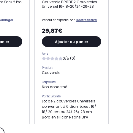
r Karu 2 Pro
Couvercle BRIEBE 2 Couvercles
Universel 16-18-20/24-26-28
oulanger
Vendu et expédié par
Electroactiva
29,87€
anier
Ajouter au panier
Avis
0/5 (0)
Produit
Couvercle
Capacité
Non concerné
Particularité
Lot de 2 couvercles universels
convenant à 6 diamètres : 16/
18/ 20 cm ou 24/ 26/ 28 cm.
Bord en silicone sans BPA
é
Modèle de compatibilité
Non communiqué
s