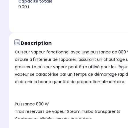
Capacité totale
9,00 L
Description
Cuiseur vapeur fonctionnel avec une puissance de 800 
circule à l'intérieur de l'appareil, assurant un chauffag
grasses. Le cuiseur vapeur peut être utilisé pour les lég
vapeur se caractérise par un temps de démarrage rapide d
d'obtenir la bonne quantité de préparation alimentaire.
Puissance 800 W
Trois réservoirs de vapeur Steam Turbo transparents
Conteneurs pliables les uns aux autres
Supports intégrés pour la cuisson des œufs