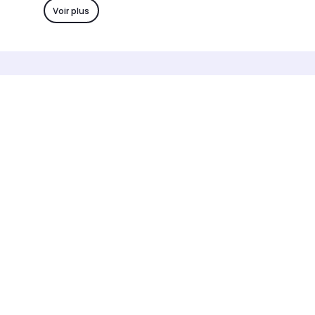
Oui
-
Voir plus
Minuterie
Minuterie
90 min
-
Maintien au chaud
Maintien 
Oui
-
Bol à riz/soupe
Bol à riz/
Oui
-
Nombre bols vapeurs
Nombre bo
1
3
Dimensions l x h x p
Dimensions
m
-
-