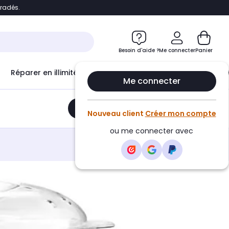
bradés.
e
Accéder directement au chatbot
Besoin d'aide ?
Me connecter
Panier
Réparer en illimité avec
Le Club Infinity
Econ
Me connecter
Ajouter au panier
•
46,99€
Nouveau client
Créer mon compte
ou me connecter avec