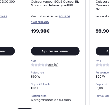
OO DOC 300
Cuiseur vapeur SOLIS Cuiseur Riz
Cuiseur 
& Pommes de terre Type 8161
Cuiseur 
av
KINGS
Vendu et expédié par
SOLIS OF
Vendu et 
SWITZERLAND
199,90€
99,9
nier
Ajouter au panier
A
Avis
Avis
0/5 (0)
Puissance
Puissance
860 W
800 W
Capacité totale
Capacité t
1,80 L
10,00 L
Particularité
Particulari
6 programmes de cuisson
-
Arrêt automatique
Arrêt aut