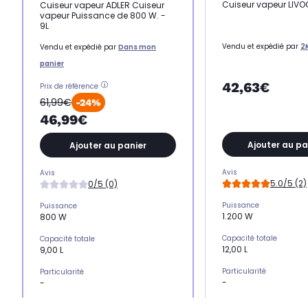
Cuiseur vapeur LIV
Cuiseur vapeur ADLER Cuiseur
vapeur Puissance de 800 W. -
9L
Vendu et expédié par
2
Vendu et expédié par
Dans mon
panier
42,63€
Prix de référence
61,99€
-24%
46,99€
Ajouter au pa
Ajouter au panier
Avis
Avis
5.0/5 (2)
0/5 (0)
Puissance
Puissance
1.200 W
800 W
Capacité totale
Capacité totale
12,00 L
9,00 L
Particularité
Particularité
-
-
Arrêt automatique
Arrêt automatique