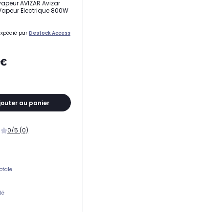
vapeur AVIZAR Avizar
Vapeur Electrique 800W
expédié par
Destock Access
0€
jouter au panier
0/5 (0)
otale
té
omatique