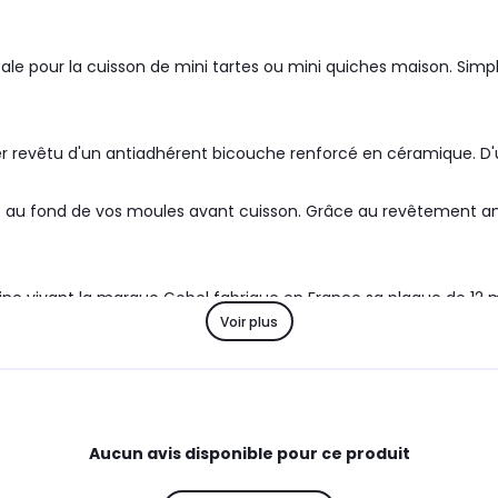
ale pour la cuisson de mini tartes ou mini quiches maison. Simple
r revêtu d'un antiadhérent bicouche renforcé en céramique. D'u
sse au fond de vos moules avant cuisson. Grâce au revêtement a
ne vivant la marque Gobel fabrique en France sa plaque de 12 mi
Voir plus
se Gobel met à disposition des cuisiniers les plus exigeants des
s.
Aucun avis disponible pour ce produit