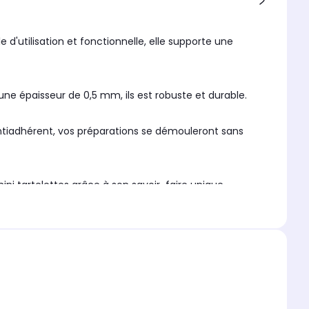
 d'utilisation et fonctionnelle, elle supporte une
ne épaisseur de 0,5 mm, ils est robuste et durable.
ntiadhérent, vos préparations se démouleront sans
ni tartelettes grâce à son savoir-faire unique.
 moules à pâtisserie et des ustensiles de qualité