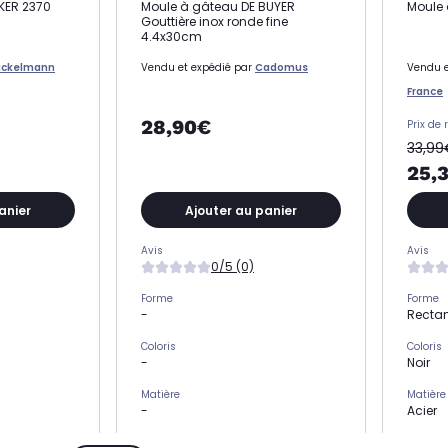
TKER 2370
Moule à gâteau DE BUYER
Moule 
Gouttière inox ronde fine
4.4x30cm
ackelmann
Vendu et expédié par
Cadomus
Vendu e
France
28,90€
Prix de 
33,99
25,
anier
Ajouter au panier
Avis
Avis
0/5 (0)
Forme
Forme
-
Recta
Coloris
Coloris
-
Noir
Matière
Matière
-
Acier
Nombre de moule(s)
Nombre