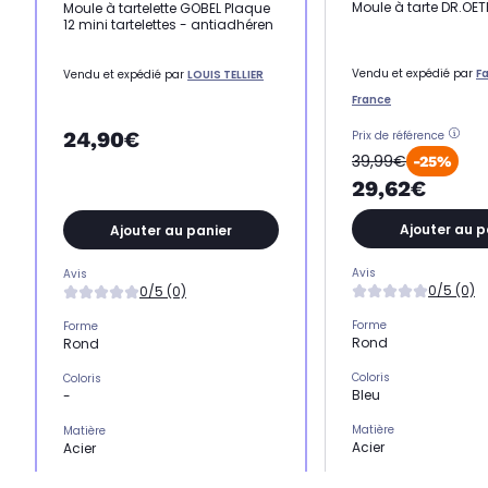
Moule à tarte DR.OE
Moule à tartelette GOBEL Plaque
12 mini tartelettes - antiadhéren
Vendu et expédié par
F
Vendu et expédié par
LOUIS TELLIER
France
24,90€
Prix de référence
39,99€
-25%
29,62€
Ajouter au p
Ajouter au panier
Avis
Avis
0/5 (0)
0/5 (0)
Forme
Forme
Rond
Rond
Coloris
Coloris
Bleu
-
Matière
Matière
Acier
Acier
Nombre de moule(s)
Nombre de moule(s)