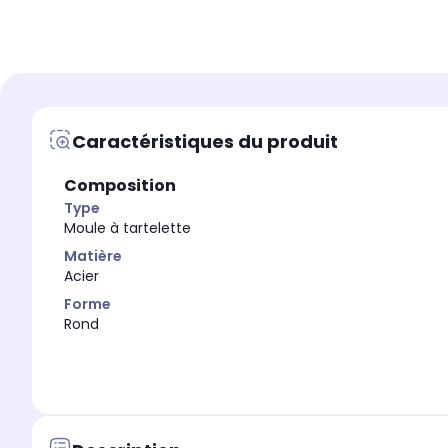
1 moule
-
Type
Type
Moule à tarte
Moule à tartelette
Caractéristiques du produit
Composition
Type
Moule à tartelette
Matière
Acier
Forme
Rond