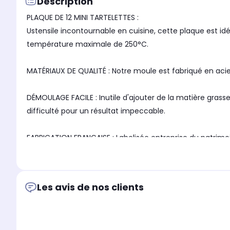
Description
PLAQUE DE 12 MINI TARTELETTES :
Ustensile incontournable en cuisine, cette plaque est idé
température maximale de 250°C.
MATÉRIAUX DE QUALITÉ : Notre moule est fabriqué en acie
DÉMOULAGE FACILE : Inutile d'ajouter de la matière gra
difficulté pour un résultat impeccable.
FABRICATION FRANÇAISE : Labelisée entreprise du patrimoi
LA MARQUE DES PÂTISSIERS : Depuis 1887, la marque françai
professionnelle pour réussir toutes sortes de préparation
Les avis de nos clients