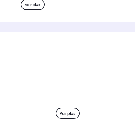
-
1 moul
Voir plus
Type
Type
Moule à gâteau
Moule 
Voir plus