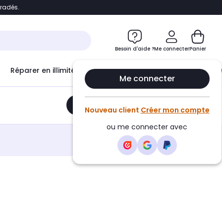
bradés.
e
Accéder directement au chatbot
Besoin d'aide ?
Me connecter
Panier
Réparer en illimité avec
Le Club Infinity
Econ
Me connecter
Ajouter au panier
•
24,90€
Nouveau client
Créer mon compte
ou me connecter avec