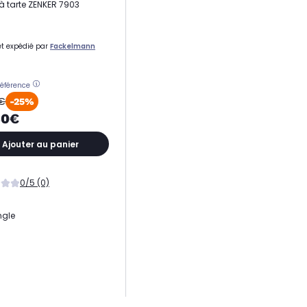
à tarte ZENKER 7903
t expédié par
Fackelmann
référence
€
-25%
30€
Ajouter au panier
0/5 (0)
ngle
 de moule(s)