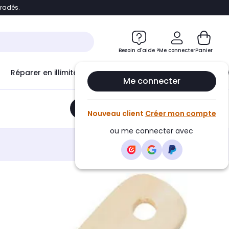
bradés.
e
Accéder directement au chatbot
Besoin d'aide ?
Me connecter
Panier
Réparer en illimité avec
Le Club Infinity
Econ
Me connecter
Ajouter au panier
•
33,77€
Nouveau client
Créer mon compte
ou me connecter avec