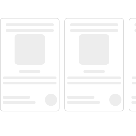
DIMENSIONS : 21,5 cm x 4 cm x 0,5 cm
Peuplier (manche), Poils de porc blanchis (Brosse),
CONTENU : 1 pinceau de cuisine
des poils de porc blanchis. le pinceau de pâtisserie en poils na
 une pâte feuilletée, vous devrez utiliser ce type de pinceau de 
sion, ils sont rigides.
nients comme le fait que les poils peuvent tomber plus facileme
tinée aux professionnels de la cuisine et de la pâtisserie. FM 
ionnels du secteur.
M Professional sont fabriqués en acier inoxydable de haute qualit
ines.