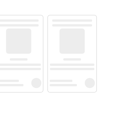
 Métal (virole)
turels permet de badigeonner avec précision vos
pâtisserie plutôt qu'un pinceau en poils en silicone. Les
nt et donc sa durée de vie sera plus courte qu'un
Professional regroupe des ustensiles de cuisine et de
é et sont très résistants. La marque souhaite apporter la