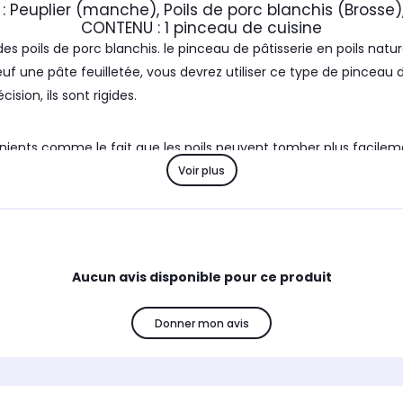
Peuplier (manche), Poils de porc blanchis (Brosse),
CONTENU : 1 pinceau de cuisine
des poils de porc blanchis. le pinceau de pâtisserie en poils na
f une pâte feuilletée, vous devrez utiliser ce type de pinceau de
sion, ils sont rigides.
nients comme le fait que les poils peuvent tomber plus facileme
Voir plus
tinée aux professionnels de la cuisine et de la pâtisserie. FM 
ionnels du secteur.
Aucun avis disponible pour ce produit
M Professional sont fabriqués en acier inoxydable de haute qualit
ines.
Donner mon avis
rofessional est élégant, pratique et vous permet de
préparations.
ETIT + : Sa composition respectueuse de l'environne