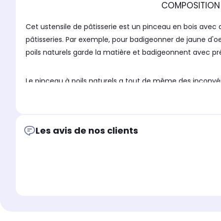
COMPOSITION : 
Cet ustensile de pâtisserie est un pinceau en bois avec 
pâtisseries. Par exemple, pour badigeonner de jaune d'oeu
poils naturels garde la matière et badigeonnent avec préci
Le pinceau à poils naturels a tout de même des inconvé
pinceau en silicone.
FM Professional est une marque du groupe Fackelmann, des
Les avis de nos clients
pâtisserie par lots qui sont intéressants pour les profess
Les ustensiles de pâtisserie et de cuisine proposés par F
qualité des ustensiles professionnels dans toutes les cuis
DESCRIPTION : Le pinceau de pâtisserie FM P
LE P