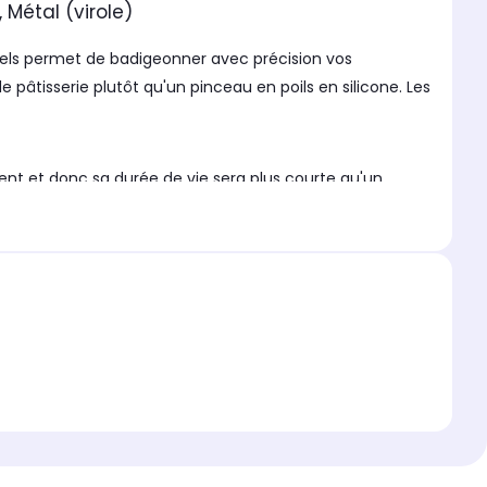
 Métal (virole)
turels permet de badigeonner avec précision vos
 pâtisserie plutôt qu'un pinceau en poils en silicone. Les
nt et donc sa durée de vie sera plus courte qu'un
Professional regroupe des ustensiles de cuisine et de
é et sont très résistants. La marque souhaite apporter la
 badigeonner, graisser et fariner toutes vos
ment.