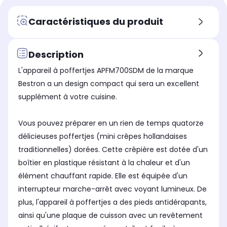
1.000 W
70
800 W
Voyant lumineux prêt à cuire
Voy
Voyant lumineux prêt à cuire
Caractéristiques du produit
Oui
Ou
Non
Thermostat réglable
The
Thermostat réglable
Non
No
Non
Description
Plaques
Pla
Plaques
L'appareil à poffertjes APFM700SDM de la marque
Fixes
Fix
Fixes
Bestron a un design compact qui sera un excellent
Nombre de plaques fournies
Nom
Nombre de plaques fournies
supplément à votre cuisine.
2
1
1
Parois froides
Par
Parois froides
Vous pouvez préparer en un rien de temps quatorze
Oui
No
Non
délicieuses poffertjes (mini crêpes hollandaises
traditionnelles) dorées. Cette crêpière est dotée d'un
boîtier en plastique résistant à la chaleur et d'un
élément chauffant rapide. Elle est équipée d'un
interrupteur marche-arrêt avec voyant lumineux. De
plus, l'appareil à poffertjes a des pieds antidérapants,
ainsi qu'une plaque de cuisson avec un revêtement