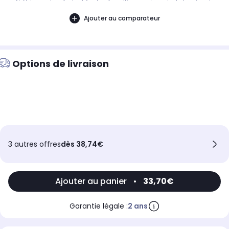
août. Notre service client est à votre disposition avant, pendant et après votre
commande. A bientôt sur 2KINGS.
Ajouter au comparateur
Options de livraison
3 autres offres
dès 38,74€
Ajouter au panier
•
33,70€
Garantie légale :
2 ans