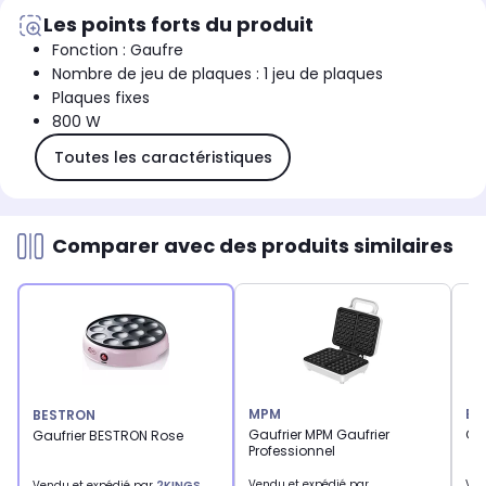
Les points forts du produit
Fonction : Gaufre
Nombre de jeu de plaques : 1 jeu de plaques
Plaques fixes
800 W
Toutes les caractéristiques
Comparer avec des produits similaires
MPM
BE
BESTRON
Gaufrier MPM Gaufrier
Gau
Gaufrier BESTRON Rose
Professionnel
Vendu et expédié par
Ven
Vendu et expédié par
2KINGS