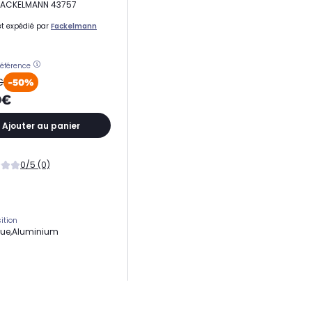
 FACKELMANN 43757
t expédié par
Fackelmann
référence
€
-50%
9€
Ajouter au panier
0/5 (0)
ition
que,Aluminium
nium