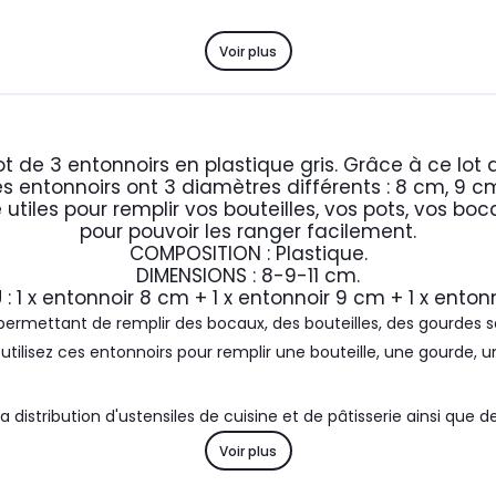
Voir plus
 de 3 entonnoirs en plastique gris. Grâce à ce lot 
Les entonnoirs ont 3 diamètres différents : 8 cm, 9 cm
 utiles pour remplir vos bouteilles, vos pots, vos bo
pour pouvoir les ranger facilement.
COMPOSITION : Plastique.
DIMENSIONS : 8-9-11 cm.
 1 x entonnoir 8 cm + 1 x entonnoir 9 cm + 1 x entonn
e permettant de remplir des bocaux, des bouteilles, des gourdes
, utilisez ces entonnoirs pour remplir une bouteille, une gourde, u
 distribution d'ustensiles de cuisine et de pâtisserie ainsi que
la façon de cuisiner de chacun grâce à ses ustensiles malins.
Voir plus