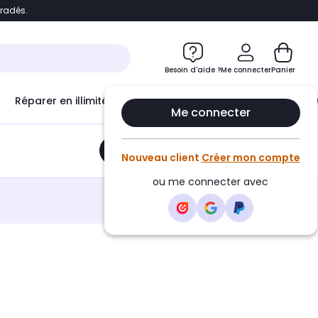
bradés.
e
Accéder directement au chatbot
Besoin d'aide ?
Me connecter
Panier
Réparer en illimité avec
Le Club Infinity
Econ
Me connecter
Ajouter au panier
•
10,35€
Nouveau client
Créer mon compte
ou me connecter avec