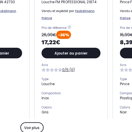
NN 42730
Louche FM PROFESSIONAL 21874
Pince
ackelmann
Vendu et expédié par
Fackelmann
Vendu e
France
France
Prix de référence
Prix de 
26,99€
16,99
-36%
17,22€
8,3
anier
Ajouter au panier
Avis
Avis
0/5 (0)
Type
Type
Louche
Pince
Composition
Compos
Inox
Plasti
Coloris
Coloris
Gris
Noir
Matière
Matière
Acier inoxydable
Alumi
Voir plus