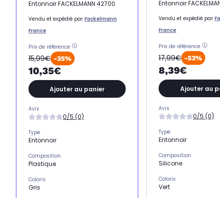
Entonnoir FACKELMA
Entonnoir FACKELMANN 42700
Vendu et expédié par
F
Vendu et expédié par
Fackelmann
France
France
Prix de référence
Prix de référence
17,99€
15,99€
-53%
-35%
8,39€
10,35€
Ajouter au p
Ajouter au panier
Avis
Avis
0/5 (0)
0/5 (0)
Type
Type
Entonnoir
Entonnoir
Composition
Composition
Silicone
Plastique
Coloris
Coloris
Vert
Gris
Matière
Matière
Silicone
Plastique