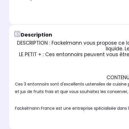
Description
DESCRIPTION : Fackelmann vous propose ce lot
liquide. 
LE PETIT + : Ces entonnoirs peuvent vous être
CONTENU :
Ces 3 entonnoirs sont d'excellents ustensiles de cuisin
et jus de fruits frais et que vous souhaitez les conserver
Fackelmann France est une entreprise spécialisée dans la
L'entreprise tente d'apporter une certaine facilité dans 