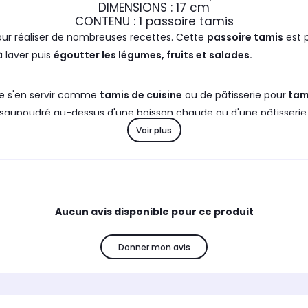
DIMENSIONS : 17 cm
CONTENU : 1 passoire tamis
our réaliser de nombreuses recettes. Cette
passoire tamis
est p
à laver puis
égoutter les légumes, fruits et salades.
é de s'en servir comme
tamis de cuisine
ou de pâtisserie pour
tami
 saupoudré au-dessus d'une boisson chaude ou d'une pâtisserie
Voir plus
 distribution d'
ustensiles de cuisine
et de pâtisserie ainsi que
 la façon de cuisiner de chacun grâce à ses
ustensiles malins.
posés à tous les profils de cuisiniers pour une utilisation simple
Aucun avis disponible pour ce produit
 votre portée afin de préparer de
délicieuses recettes
toujours 
Donner mon avis