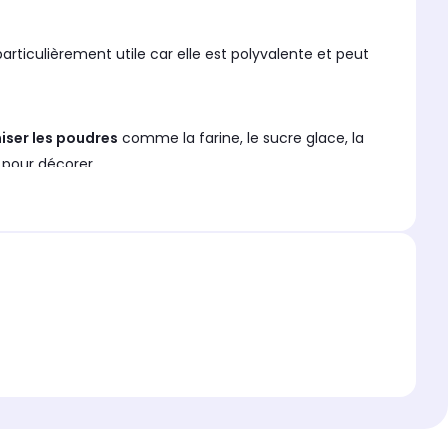
articulièrement utile car elle est polyvalente et peut
ser les poudres
comme la farine, le sucre glace, la
 pour décorer.
 de moules à gâteaux et de plaques de cuisson.
 et quotidienne. Les fouets, spatules, louches,
plus originales.