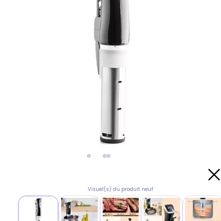
Visuel(s) du produit neuf