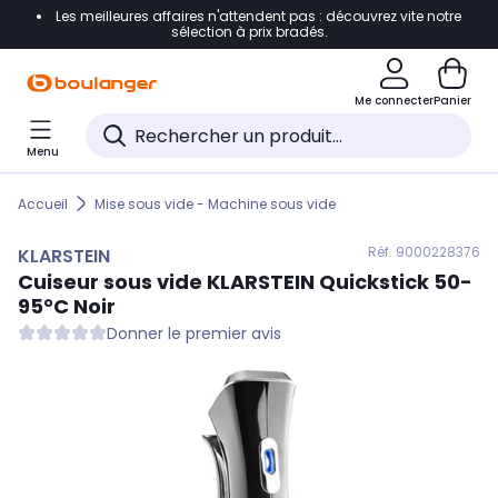
Les meilleures affaires n'attendent pas : découvrez vite notre
Accéder directement à la navigation
sélection à prix bradés.
Accéder directement au contenu
Me connecter
Panier
Accéder directement au pied de page
Menu
Accéder directement au chatbot
Accueil
Mise sous vide - Machine sous vide
Réf. 900
0228376
KLARSTEIN
Cuiseur sous vide
KLARSTEIN
Quickstick 50-
95°C Noir
Donner le premier avis