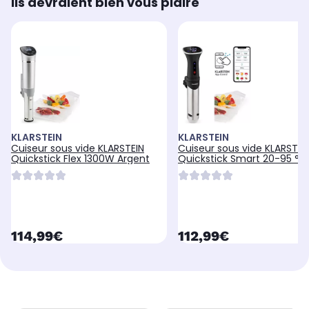
Ils devraient bien vous plaire
KLARSTEIN
KLARSTEIN
Cuiseur sous vide KLARSTEIN
Cuiseur sous vide KLARSTEI
Quickstick Flex 1300W Argent
Quickstick Smart 20-95 °C
currentPrice
currentPrice
114,99€
112,99€