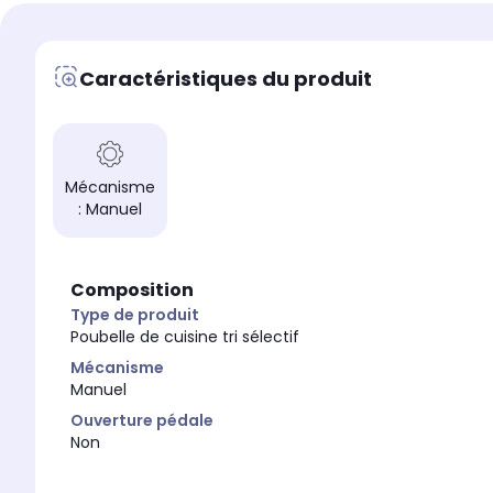
Coloris
Coloris
Inox
Matt Black
Caractéristiques du produit
Hauteur (en cm)
Hauteur (en cm)
82,0 cm
68,0 cm
Largeur
Largeur
42,0 cm
54,0 cm
Mécanisme
: Manuel
Composition
Type de produit
Poubelle de cuisine tri sélectif
Mécanisme
Manuel
Ouverture pédale
Non