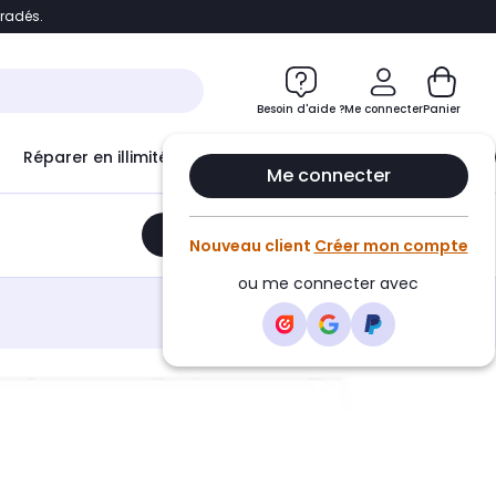
bradés.
e
Accéder directement au chatbot
Besoin d'aide ?
Me connecter
Panier
Réparer en illimité avec
Le Club Infinity
Econ
Me connecter
Ajouter au panier
•
210,89€
Nouveau client
Créer mon compte
ou me connecter avec