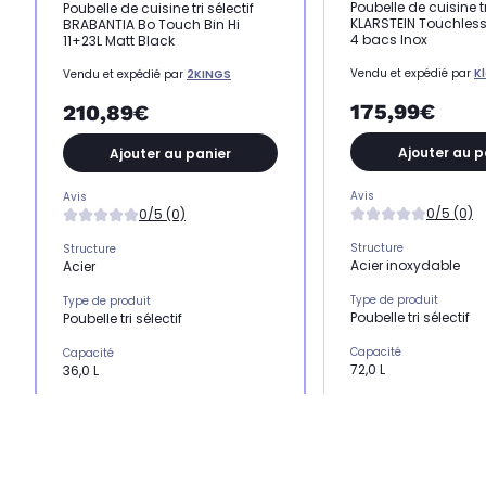
Poubelle de cuisine tr
Poubelle de cuisine tri sélectif
KLARSTEIN Touchless
BRABANTIA Bo Touch Bin Hi
4 bacs Inox
11+23L Matt Black
Vendu et expédié par
Kl
Vendu et expédié par
2KINGS
175,99€
210,89€
Ajouter au p
Ajouter au panier
Avis
Avis
0/5 (0)
0/5 (0)
Structure
Structure
Acier inoxydable
Acier
Type de produit
Type de produit
Poubelle tri sélectif
Poubelle tri sélectif
Capacité
Capacité
72,0 L
36,0 L
Nombre de bac
Nombre de bac
4.0
2.0
Mécanisme
Mécanisme
Automatique
Manuel