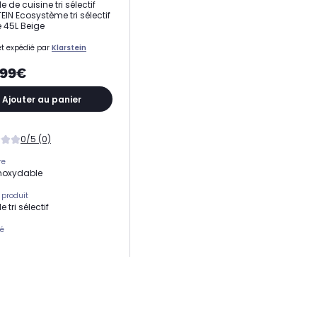
e de cuisine tri sélectif
EIN Ecosystème tri sélectif
 45L Beige
t expédié par
Klarstein
,99€
Ajouter au panier
0/5 (0)
re
inoxydable
 produit
e tri sélectif
té
 de bac
sme
l