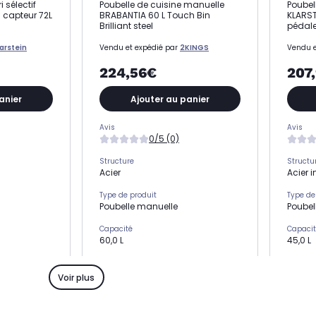
i sélectif
Poubelle de cuisine manuelle
Poubell
 capteur 72L
BRABANTIA 60 L Touch Bin
KLARST
Brilliant steel
pédale
arstein
Vendu et expédié par
2KINGS
Vendu e
224,56€
207
anier
Ajouter au panier
Avis
Avis
0/5 (0)
Structure
Structu
Acier
Acier 
Type de produit
Type de
Poubelle manuelle
Poubell
Capacité
Capaci
60,0 L
45,0 L
Nombre de bac
Nombre
1.0
3.0
Voir plus
Mécanisme
Mécani
Manuel
Manue