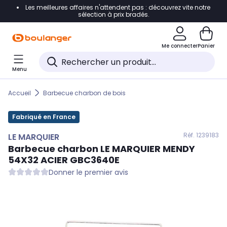
Les meilleures affaires n'attendent pas : découvrez vite notre
Accéder directement à la navigation
sélection à prix bradés.
Accéder directement au contenu
Me connecter
Panier
Accéder directement au pied de page
Menu
Accéder directement au chatbot
Accueil
Barbecue charbon de bois
Fabriqué en France
Réf. 123
9183
LE MARQUIER
Barbecue charbon
LE MARQUIER
MENDY
54X32 ACIER GBC3640E
Donner le premier avis