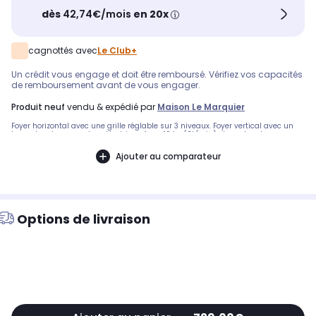
dès
42,74€/mois
en 20x
cagnottés avec
Le Club+
Un crédit vous engage et doit être remboursé. Vérifiez vos capacités
de remboursement avant de vous engager.
produit neuf
vendu & expédié par
Maison Le Marquier
Foyer horizontal avec une grille réglable sur 3 niveaux. Foyer vertical avec un
tournebroche, un moteur électrique force 10 kg (2t/min) et une broche
anglaise. Trou d'encastrement : 59,3*49,3 cm. Cuve (barres plates L3*P0.5 cm)
et tiroir à cendres en version acier coloris noir. Fonctionne au charbon de bois.
Ajouter au comparateur
Label OFG
Options de livraison