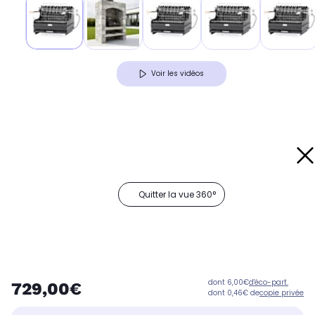
Voir les vidéos
Quitter la vue 360°
dont 6,00€
d'éco-part.
729,00€
dont 0,46€ de
copie privée