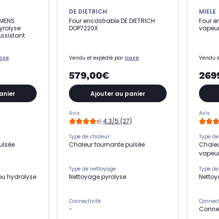
DE DIETRICH
MIELE
EMENS
Four encastrable DE DIETRICH
Four e
yrolyse
DOP7220X
vapeur
Assistant
coza
Vendu et expédié par
Icoza
Vendu e
579,00€
269
anier
Ajouter au panier
Avis
Avis
4.3/5 (27)
Type de chaleur
Type de
ulsée
Chaleur tournante pulsée
Chaleu
vapeu
Type de nettoyage
Type de
ou hydrolyse
Nettoyage pyrolyse
Nettoy
Connectivité
Connect
-
Conne