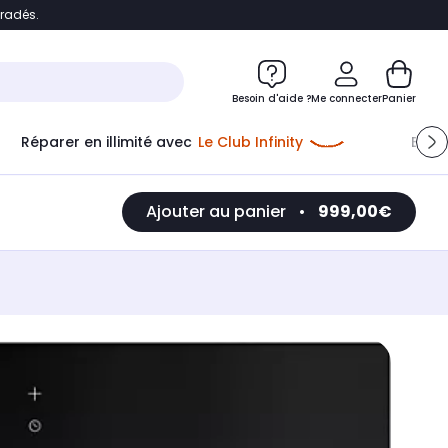
bradés.
e
Accéder directement au chatbot
Besoin d'aide ?
Me connecter
Panier
Réparer en illimité avec
Le Club Infinity
Econ
Ajouter au panier
•
999,00€