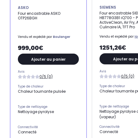
SIEMENS
ASKO
Four encastrable SI
Four encastrable ASKO
HB778G3B1 iQ700 - P
OTP26BGH
ActiveClean, Air Fry, 
Culinaire IA, TFT Pro
Vendu et expédié par
I
Vendu et expédié par
Boulanger
1251,26€
999,00€
Ajouter au p
Ajouter au panier
Avis
Avis
0/5 (0)
0/5 (0)
Type de chaleur
Type de chaleur
Chaleur tournante p
Chaleur tournante pulsée
Type de nettoyage
Type de nettoyage
Nettoyage pyrolyse 
Nettoyage pyrolyse
(vapeur)
Connectivité
Connectivité
Connecté
Connecté