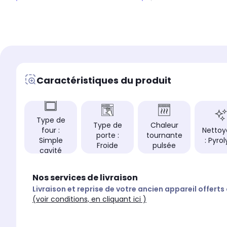
Type de porte
Type de porte
Porte froide
Porte froide
Capacité du four
Capacité du four
Cavité XXL (71L)
Cavité XXL (71L)
Encastrement
Encastrement
Encastrement stan
Encastrement standard (60cm)
Caractéristiques du produit
Type de
Type de
Chaleur
four :
Netto
porte :
tournante
Simple
: Pyro
Froide
pulsée
cavité
Nos services de livraison
Livraison et reprise de votre ancien appareil offerts
(voir conditions, en cliquant ici )