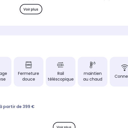
Type de porte
Type de
Porte froide
Porte f
Voir plus
Capacité du four
Capacit
Cavité XXL (73L)
Cavité
Encastrement
Encast
dard (60cm)
Encastrement standard (60cm)
Encas
yage
Fermeture
Rail
maintien
Conne
lyse
douce
téléscopique
au chaud
 à partir de 399 €
Voir plus