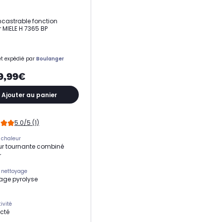
ncastrable fonction
 MIELE H 7365 BP
t expédié par
Boulanger
9,99€
Ajouter au panier
5.0/5 (1)
 chaleur
r tournante combiné
r
 nettoyage
age pyrolyse
ivité
cté