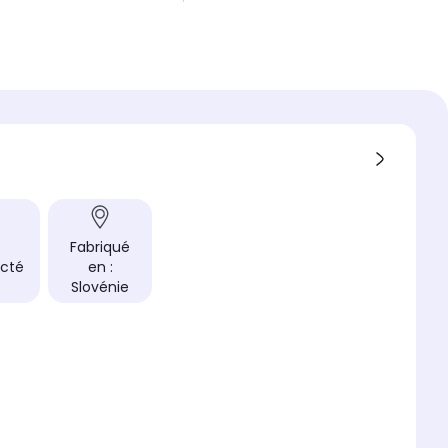
 porte
roide
é du four
 XXL (76L)
rement
trement standard (60cm)
Fabriqué
cté
en :
Slovénie