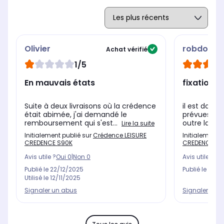
Olivier
robdomi8
Achat vérifié
1/5
En mauvais états
fixation
Suite à deux livraisons où la crédence
il est domm
était abimée, j'ai demandé le
prévues, se
remboursement qui s'est...
outre la cou
Lire la suite
Initialement publié sur
Crédence LEISURE
Initialement 
CREDENCE S90K
CREDENCE S9
Avis utile ?
Oui
0
|
Non
0
Avis utile ?
Oui
Publié le
22/12/2025
Publié le
10/0
Utilisé le
12/11/2025
Signaler un abus
Signaler un 