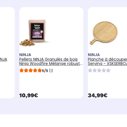
NINJA
NINJA
INJA
Pellets NINJA Granulés de bois
Planche à découper
Ninja Woodfire Mélange robuste
Serving - XSKSERBO
900g
5/5
(1)
currentPrice
currentPrice
10,99€
34,99€