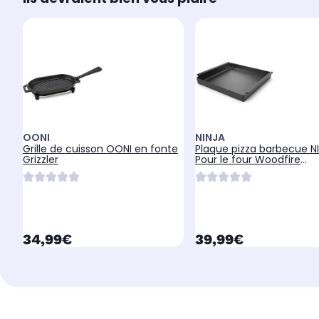
OONI
NINJA
Grille de cuisson OONI en fonte
Plaque pizza barbecue N
Grizzler
Pour le four Woodfire
XSKOOCIRNPEUK
currentPrice
currentPrice
34,99€
39,99€