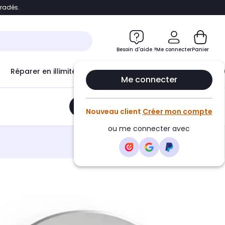
bradés.
e
Accéder directement au chatbot
Besoin d'aide ?
Me connecter
Panier
Réparer en illimité avec
Le Club Infinity
Econ
Me connecter
Ajouter au panier
•
19,99€
Nouveau client
Créer mon compte
ou me connecter avec