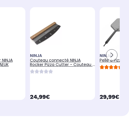
NINJA
NINJA
 NINJA
Couteau connecté NINJA
Pelle à Pizza 
AEUK
Rocker Pizza Cutter - Couteau à
4.6
bascule
currentPrice
currentPr
24,99€
29,99€