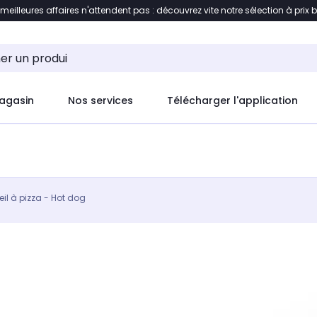
 meilleures affaires n'attendent pas : découvrez vite notre sélection à prix 
ement au contenu
Accéder directement au pied de pag
agasin
Nos services
Télécharger l'application
il à pizza - Hot dog