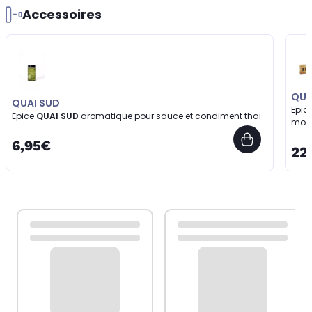
Accessoires
QUA
QUAI SUD
Epic
Epice
QUAI SUD
aromatique pour sauce et condiment thai
mon
6,95€
22