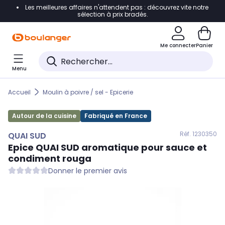
Les meilleures affaires n'attendent pas : découvrez vite notre
Accéder directement à la navigation
sélection à prix bradés.
Accéder directement au contenu
Me connecter
Panier
Accéder directement au pied de page
Menu
Accéder directement au chatbot
Accueil
Moulin à poivre / sel - Epicerie
Autour de la cuisine
Fabriqué en France
Réf. 123
0350
QUAI SUD
Epice
QUAI SUD
aromatique pour sauce et
condiment rouga
Donner le premier avis