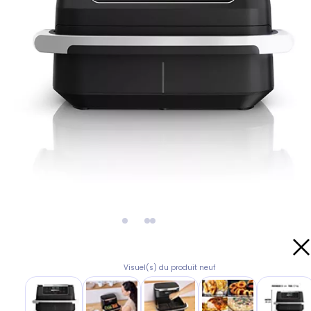
Visuel(s) du produit neuf