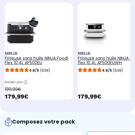
NINJA
NINJA
Friteuse sans huile NINJA Foodi
Friteuse sans huile NINJA Fo
Flex 10,4L AF500EU
flex 10.4L AF500EUWH
4.8/5
(638)
4.8/5
(638)
Ancien prix
oldPrice
199,99€
currentPrice
currentPrice
179,99€
179,99€
Composez votre pack