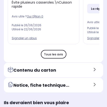
Évite plusieurs casseroles.\nCuisson
rapide
La répons
Avis utile ?
Oui
0
|
Non
0
Avis utile ?
Oui
Publié le
26/06/2026
Publié le
10/0
Utilisé le
22/06/2026
Utilisé le
13/0
Signaler un abus
Signaler un 
Tous les avis
Contenu du carton
Notice, fiche technique...
Ils devraient bien vous plaire