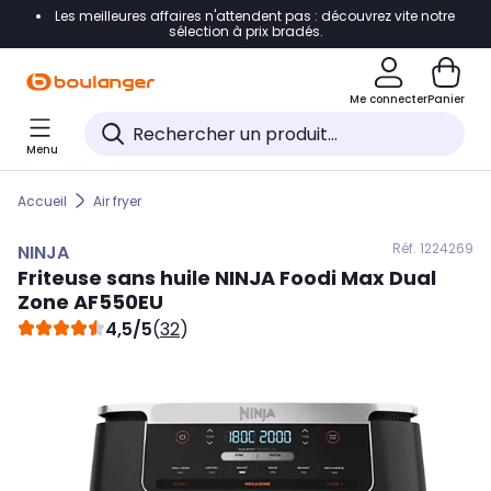
Les meilleures affaires n'attendent pas : découvrez vite notre
Accéder directement à la navigation
sélection à prix bradés.
Accéder directement au contenu
Me connecter
Panier
Accéder directement au pied de page
Menu
Accéder directement au chatbot
Accueil
Air fryer
Réf. 122
4269
NINJA
Friteuse sans huile
NINJA
Foodi Max Dual
Zone AF550EU
4,5/5
(
32
)