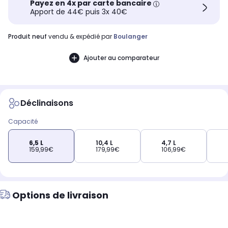
Payez en 4x par carte bancaire
Apport de 44€ puis 3x 40€
produit neuf
vendu & expédié par
Boulanger
Ajouter au comparateur
Déclinaisons
Capacité
6,5 L
10,4 L
4,7 L
159,99€
179,99€
106,99€
Options de livraison