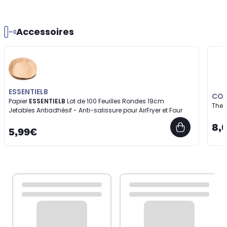
Accessoires
ESSENTIELB
COO
Papier
ESSENTIELB
Lot de 100 Feuilles Rondes 19cm
Ther
Jetables Antiadhésif - Anti-salissure pour AirFryer et Four
8,
5,99€