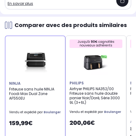
En savoir plus
Comparer avec des produits similaires
Jusqu'à
90€
cagnottés
nouveaux adhérents
PHILIPS
NI
NINJA
Airfryer PHILIPS NA352/00
Fri
Friteuse sans huile NINJA
Friteuse sans huile double
Foo
Foodi Max Dual Zone
panier Noir/Doré, Série 3000
AF550EU
9L (3+6L)
Vendu et expédié par
Boulanger
Ven
Vendu et expédié par
Boulanger
200,06€
159,99€
Anc
19