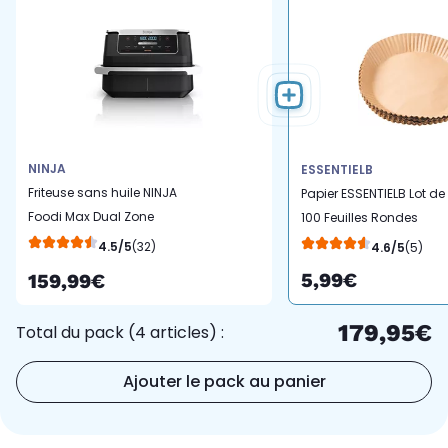
NINJA
ESSENTIELB
Friteuse sans huile NINJA
Papier ESSENTIELB Lot de
Foodi Max Dual Zone
100 Feuilles Rondes
AF550EU
19cm Jetables
4.5/5
(32)
4.6/5
(5)
Antiadhésif - Anti-
5,99€
159,99€
salissure pour AirFryer et
Four
179,95€
Total du pack (4 articles) :
Ajouter le pack au panier