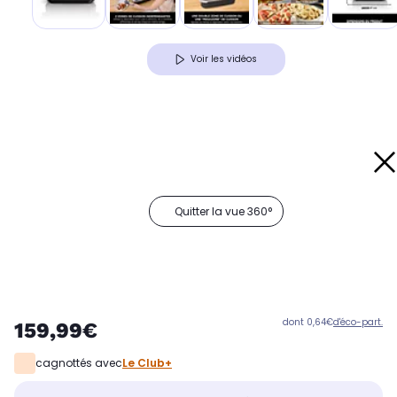
Voir les vidéos
Quitter la vue 360°
dont 0,64€
d'éco-part.
159,99€
cagnottés avec
Le Club+