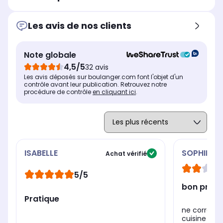
8 programmes prédéfinis
7 
6 programmes prédéfinis
Cuve amovible
Cuv
Cuve amovible
Les avis de nos clients
Oui
Ou
Oui
Minuterie
Min
Minuterie
Oui
Ou
Oui
Note globale
Nombre de programmes
No
Nombre de programmes
4,5/5
32 avis
8
7
6
Les avis déposés sur boulanger.com font l'objet d'un
contrôle avant leur publication. Retrouvez notre
procédure de contrôle
en cliquant ici
.
ISABELLE
SOPHIE
Achat vérifié
5/5
bon produ
Pratique
ne correspo
cuisine