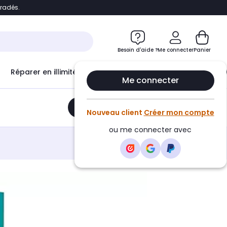
bradés.
e
Accéder directement au chatbot
Besoin d'aide ?
Me connecter
Panier
Réparer en illimité avec
Le Club Infinity
Econ
Me connecter
Ajouter au panier
•
39,99€
Nouveau client
Créer mon compte
ou me connecter avec