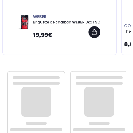
WEBER
Briquette de charbon
WEBER
8kg FSC
COO
Ther
19,99€
8,