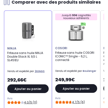
Comparer avec des produits similaires
Jusqu'à
90€
cagnottés
nouveaux adhérents
COSORI
NI
NINJA
Friteuse sans huile COSORI
Fri
Friteuse sans huile NINJA
ICONIC™ Single - 6,2 L,
CRI
Double Stack XL 9,5 L
connecté
en 
SL451EU
AS1
Vendu et expédié par
Boulanger
Ven
Vendu et expédié par
2KINGS
249,99€
2
292,66€
Ajouter au panier
Ajouter au panier
Avis
Avi
Avis
4.7/5 (6)
4.0/5 (11)