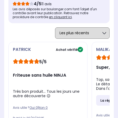
4/5
11 avis
Minuterie
Min
Minuterie
Les avis déposés sur boulanger.com font l'objet d'un
Oui
Ou
Oui
contrôle avant leur publication. Retrouvez notre
procédure de contrôle
en cliquant ici
.
PATRICK
MALIKA
Achat vérifié
5/5
Super, pa
Friteuse sans huile NINJA
Top, sauf q
Le détail ce
Dans l'attent
Très bon produit… Tous les jours une
autre découverte 😉
La répons
Avis utile ?
Oui
0
|
Non
0
Avis utile ?
Oui