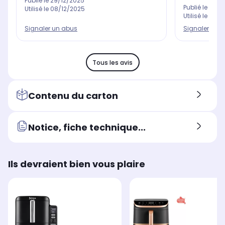
Publié le
29/12/2025
Publié le
30/0
Utilisé le
08/12/2025
Utilisé le
08/0
Signaler un abus
Signaler un 
Tous les avis
Contenu du carton
Notice, fiche technique...
Ils devraient bien vous plaire