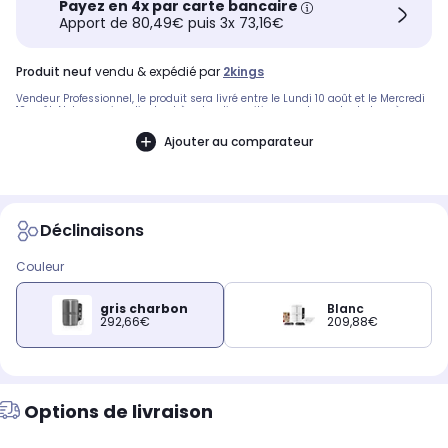
Payez en 4x par carte bancaire
Apport de 80,49€ puis 3x 73,16€
produit neuf
vendu & expédié par
2kings
Vendeur Professionnel, le produit sera livré entre le Lundi 10 août et le Mercredi
12 août. Notre service client est à votre disposition avant, pendant et après
votre commande. A bientôt sur 2KINGS.
Ajouter au comparateur
Déclinaisons
Couleur
gris charbon
Blanc
292,66€
209,88€
Options de livraison