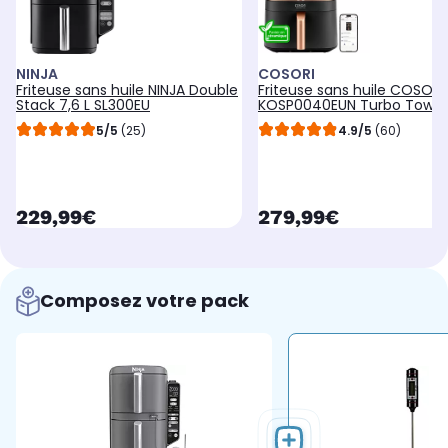
NINJA
COSORI
Friteuse sans huile NINJA Double
Friteuse sans huile COSORI
Stack 7,6 L SL300EU
KOSP0040EUN Turbo Tower
Smart, 10,8 L, panier céram
5/5
(25)
4.9/5
(60)
currentPrice
currentPrice
229,99€
279,99€
Composez votre pack