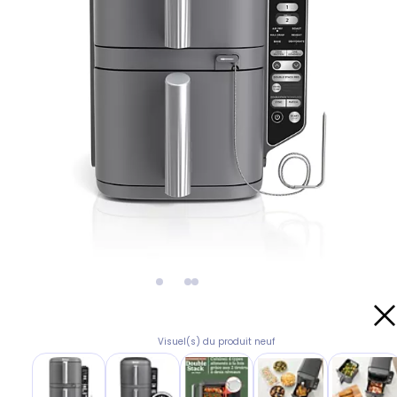
Visuel(s) du produit neuf