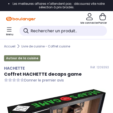
Les meilleures affaires n'attendent pas : découvrez vite notre
Accéder directement à la navigation
sélection à prix bradés.
Accéder directement au contenu
Me connecter
Panier
Accéder directement au pied de page
Menu
Accéder directement au chatbot
Accueil
Livre de cuisine - Coffret cuisine
Autour de la cuisine
Réf. 120
9393
HACHETTE
Coffret
HACHETTE
decaps game
Donner le premier avis