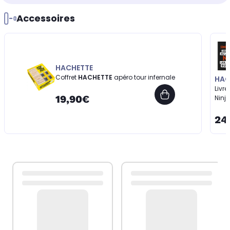
Accessoires
HACHETTE
Coffret
HACHETTE
apéro tour infernale
HAC
Livre
19,90€
Ninj
24