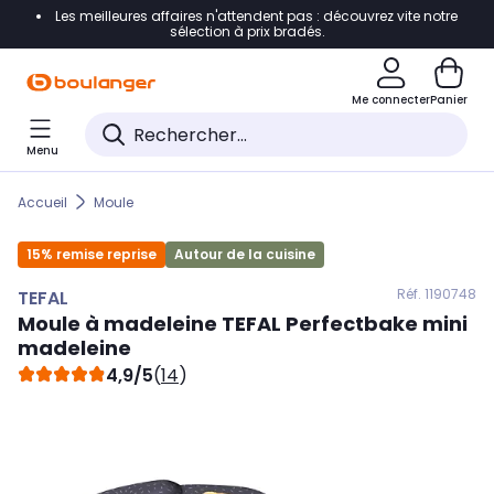
Les meilleures affaires n'attendent pas : découvrez vite notre
Accéder directement à la navigation
sélection à prix bradés.
Accéder directement au contenu
Me connecter
Panier
Accéder directement au pied de page
Menu
Accéder directement au chatbot
Accueil
Moule
15% remise reprise
Autour de la cuisine
Réf. 119
0748
TEFAL
Moule à madeleine
TEFAL
Perfectbake mini
madeleine
4,9/5
(
14
)