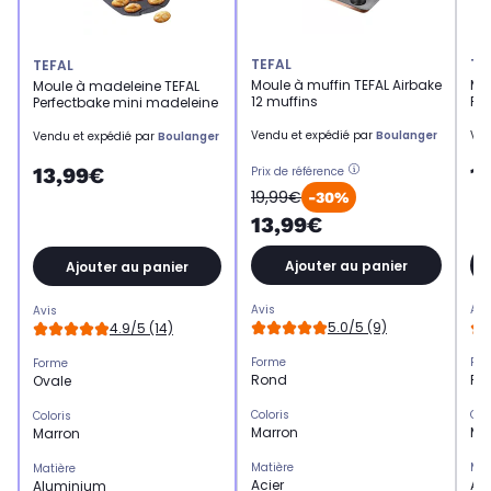
TEFAL
TE
TEFAL
Moule à muffin TEFAL Airbake
Mou
Moule à madeleine TEFAL
12 muffins
Per
Perfectbake mini madeleine
Vendu et expédié par
Boulanger
Ven
Vendu et expédié par
Boulanger
1
13,99€
Prix de référence
19,99€
-30%
13,99€
Ajouter au panier
Ajouter au panier
Avis
Avi
Avis
5.0/5 (9)
4.9/5 (14)
Forme
Fo
Forme
Rond
Ro
Ovale
Coloris
Col
Coloris
Marron
Ma
Marron
Matière
Mat
Matière
Acier
Al
Aluminium