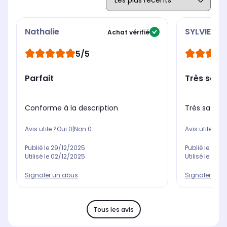
Nathalie
SYLVIE
Achat vérifié
5/5
Parfait
Très satis
Conforme à la description
Très satisfa
Avis utile ?
Oui
0
|
Non
0
Avis utile ?
Oui
Publié le
29/12/2025
Publié le
27/0
Utilisé le
02/12/2025
Utilisé le
08/0
Signaler un abus
Signaler un 
Tous les avis