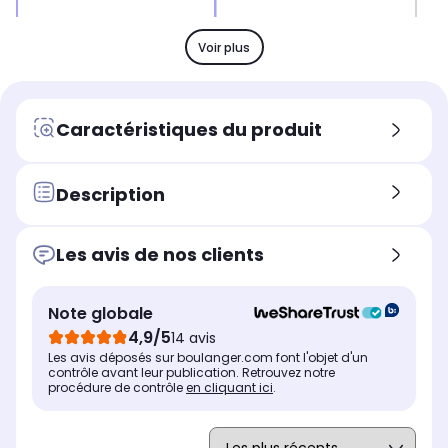
Nombre de moule(s)
Nom
Nombre de moule(s)
12 moules
1 
1 moule
Voir plus
Particularité
Par
Particularité
Acier carbone
-
-
Type
Typ
Type
Caractéristiques du produit
Moule à muffin
Mou
Moule à madeleine
Description
Les avis de nos clients
Note globale
4,9/5
14 avis
Les avis déposés sur boulanger.com font l'objet d'un
contrôle avant leur publication. Retrouvez notre
procédure de contrôle
en cliquant ici
.