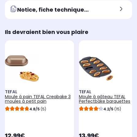
Notice, fiche technique...
Ils devraient bien vous plaire
TEFAL
TEFAL
Moule à pain TEFAL Creabake 3
Moule à gâteau TEFAL
moules à petit pain
Perfectbake barquettes
4.8/5
(5)
4.2/5
(15)
currentPrice
currentPrice
12,99€
13,99€