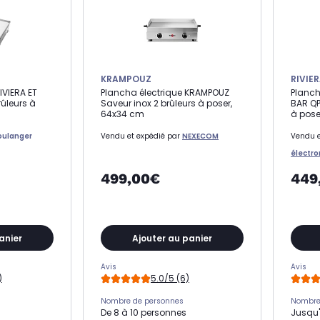
KRAMPOUZ
RIVIER
IVIERA ET
Plancha électrique KRAMPOUZ
Planch
rûleurs à
Saveur inox 2 brûleurs à poser,
BAR QP
64x34 cm
à pose
oulanger
Vendu et expédié par
NEXECOM
Vendu e
électr
499,00€
449
anier
Ajouter au panier
Avis
Avis
)
5.0/5 (6)
Nombre de personnes
Nombre
De 8 à 10 personnes
Jusqu'