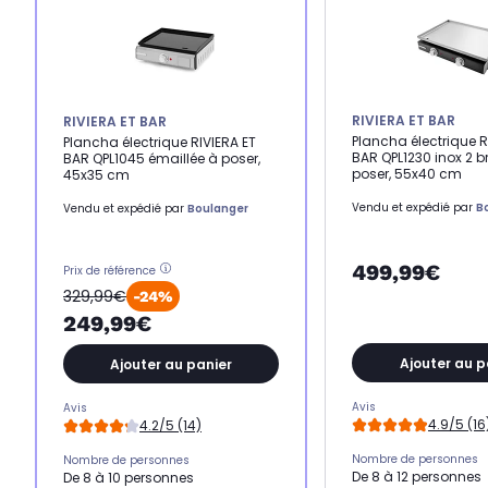
RIVIERA ET BAR
RIVIERA ET BAR
Plancha électrique R
Plancha électrique RIVIERA ET
BAR QPL1230 inox 2 b
BAR QPL1045 émaillée à poser,
poser, 55x40 cm
45x35 cm
Vendu et expédié par
B
Vendu et expédié par
Boulanger
499,99€
Prix de référence
329,99€
-24%
249,99€
Ajouter au p
Ajouter au panier
Avis
Avis
4.9/5 (16
4.2/5 (14)
Nombre de personnes
Nombre de personnes
De 8 à 12 personnes
De 8 à 10 personnes