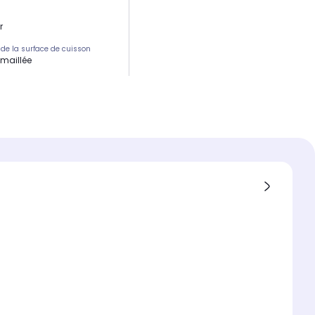
r
 de la surface de cuisson
émaillée
on de la surface de cuisson
cm2
 cuisson
s
ique
tat réglable
ature maximum de cuisson
é de montée en température
selon la température
tée
 de plaques
ue