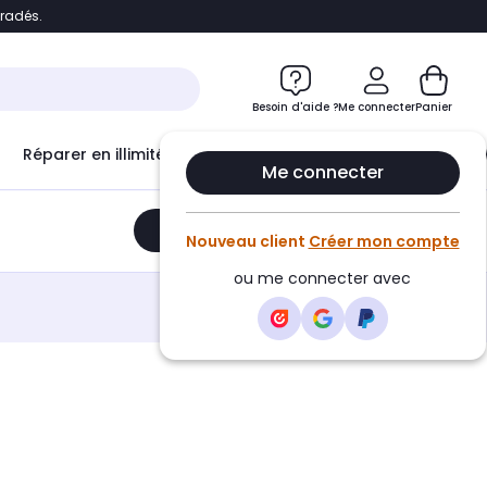
bradés.
e
Accéder directement au chatbot
Besoin d'aide ?
Me connecter
Panier
Réparer en illimité avec
Le Club Infinity
Econ
Me connecter
Ajouter au panier
•
249,99€
Nouveau client
Créer mon compte
ou me connecter avec