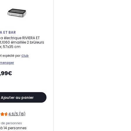
A ET BAR
a électrique RIVIERA ET
L1060 émaillée 2 brûleurs
r, 57x35 cm
t expédié par
Club
omenager
,99€
Ajouter au panier
4.6/5 (16)
 de personnes
à 14 personnes