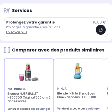
Services
Prolongez votre garantie
10,00 €
Prolongez la garantie jusqu'à 3 ans
En savoir plus
Comparer avec des produits similaires
NINJA
NI
NUTRIBULLET
Blender NINJA BlendBoss
Bl
Blender NUTRIBULLET
Blue Raspberry DB351EUBL
NB505DG Original 500 gris 2
accessoires
Vendu et expédié par
Boulanger
Ven
Vendu et expédié par
Boulanger