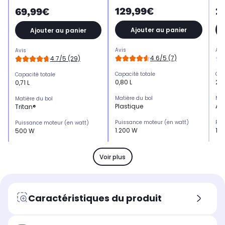
129,99€
2
69,99€
Ajouter au panier
Ajouter au panier
Avis
Avi
Avis
4.6/5 (7)
4.7/5 (29)
Capacité totale
Cap
Capacité totale
0,80 L
2,1
0,71 L
Matière du bol
Mat
Matière du bol
Plastique
Aci
Tritan®
Puissance moteur (en watt)
Pui
Puissance moteur (en watt)
1.200 W
1.
500 W
Nombre de tours minutes maxi
Nom
Nombre de tours minutes maxi
-
12.
7.000 tr/mn
Voir plus
Smoothie
Smo
Smoothie
-
Ou
Oui
Glace pilée
Gla
Glace pilée
Caractéristiques du produit
-
Ou
Oui
Soupe
So
Soupe