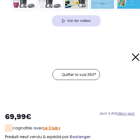
Voir les vidéos
Quitter la vue 360°
dont 0,40€
d'éco-part.
69,99€
cagnottés avec
Le Club+
produit neuf
vendu & expédié par
Boulanger