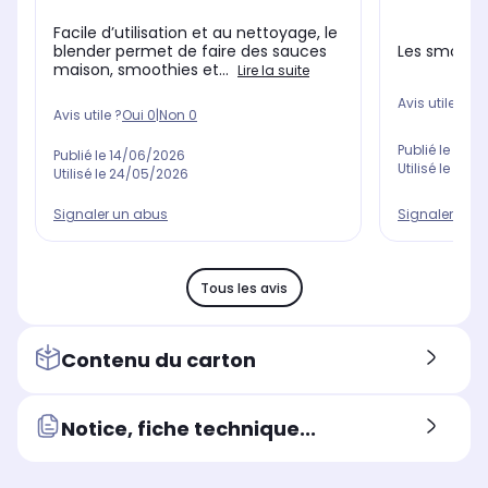
Facile d’utilisation et au nettoyage, le
Les smoothi
blender permet de faire des sauces
maison, smoothies et...
Lire la suite
Avis utile ?
Oui
Avis utile ?
Oui
0
|
Non
0
Publié le
10/0
Publié le
14/06/2026
Utilisé le
10/0
Utilisé le
24/05/2026
Signaler un 
Signaler un abus
Tous les avis
Contenu du carton
Notice, fiche technique...