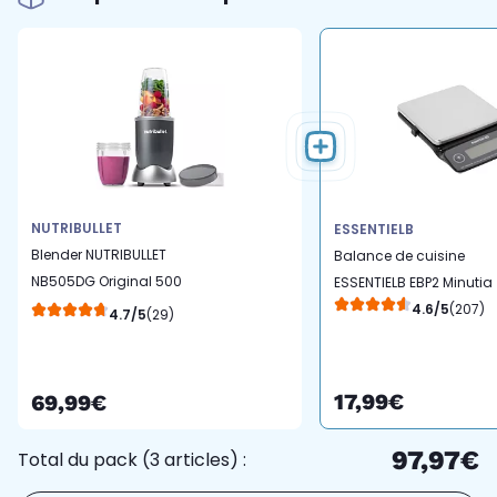
NUTRIBULLET
ESSENTIELB
Blender NUTRIBULLET
Balance de cuisine
NB505DG Original 500
ESSENTIELB EBP2 Minutia
gris 2 accessoires
4.6/5
(207)
4.7/5
(29)
17,99€
69,99€
97,97€
Total du pack (3 articles) :