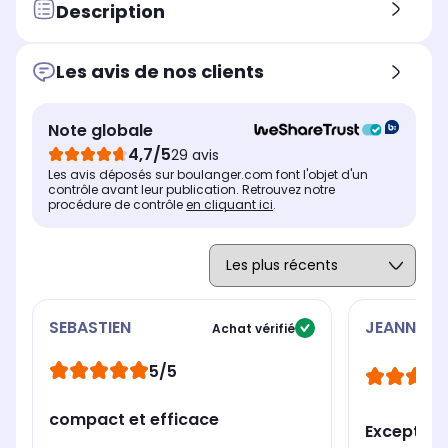
-
Ou
-
Description
Fonction nettoyage
Fon
Fonction nettoyage
Non
Ou
Non
Les avis de nos clients
Lames amovibles
Lam
Lames amovibles
Non
Ou
Oui
Note globale
Eléments compatibles lave-
Elé
Eléments compatibles lave-
vaisselle
vai
vaisselle
4,7/5
29 avis
Oui
Bol
Bol sans lames + couvercle
Les avis déposés sur boulanger.com font l'objet d'un
+ verre doseur
contrôle avant leur publication. Retrouvez notre
procédure de contrôle
en cliquant ici
.
SEBASTIEN
JEANNE
Achat vérifié
5/5
compact et efficace
Exception