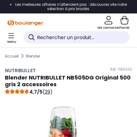
Les meilleures affaires n'attendent pas : découvrez vite notre
Accéder directement à la navigation
sélection à prix bradés.
Accéder directement au contenu
Me connecter
Panier
Accéder directement au pied de page
Menu
Accéder directement au chatbot
Accueil
Blender
Réf. 118
6443
NUTRIBULLET
Blender
NUTRIBULLET
NB505DG Original 500
gris 2 accessoires
4,7/5
(
29
)