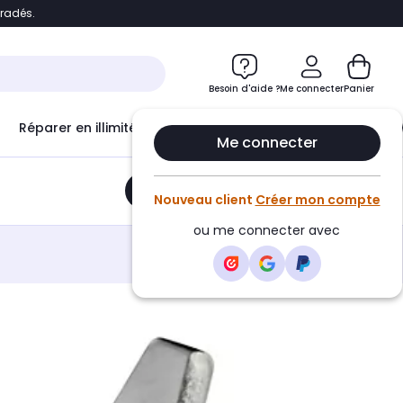
bradés.
e
Accéder directement au chatbot
Besoin d'aide ?
Me connecter
Panier
Réparer en illimité avec
Le Club Infinity
Econ
Me connecter
Ajouter au panier
•
13,90€
Nouveau client
Créer mon compte
ou me connecter avec