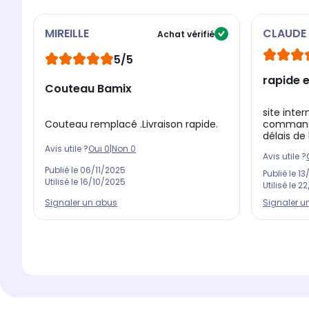
MIREILLE
CLAUDE
Achat vérifié
5/5
rapide e
Couteau Bamix
site intern
Couteau remplacé .Livraison rapide.
commande 
délais de 
Avis utile ?
Oui
0
|
Non
0
Avis utile ?
Publié le
06/11/2025
Publié le
13
Utilisé le
16/10/2025
Utilisé le
22
Signaler un abus
Signaler u