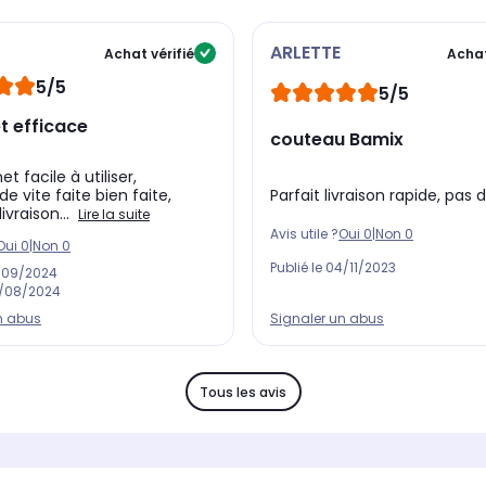
ARLETTE
Achat vérifié
Achat
5/5
5/5
t efficace
couteau Bamix
et facile à utiliser,
Parfait livraison rapide, pas 
vite faite bien faite,
livraison...
Lire la suite
Avis utile ?
Oui
0
|
Non
0
Oui
0
|
Non
0
Publié le
04/11/2023
/09/2024
/08/2024
Signaler un abus
n abus
Tous les avis