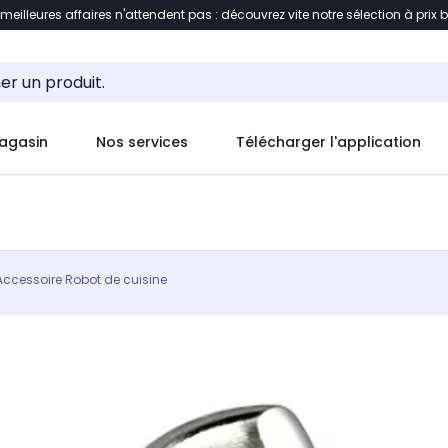
 meilleures affaires n'attendent pas : découvrez vite notre sélection à prix 
ement au contenu
Accéder directement au pied de pag
agasin
Nos services
Télécharger l'application
Accessoire Robot de cuisine