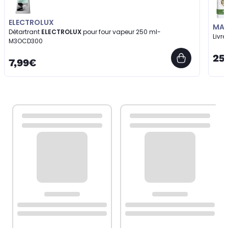
ELECTROLUX
MAG
Détartrant
ELECTROLUX
pour four vapeur 250 ml-
Livre
M3OCD300
25
7,99€