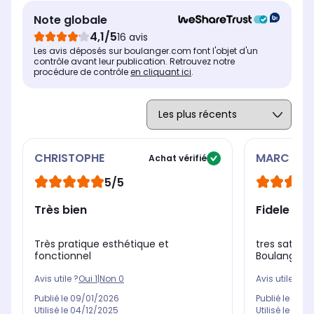
Note globale
4,1/5
16 avis
Les avis déposés sur boulanger.com font l'objet d'un
contrôle avant leur publication. Retrouvez notre
procédure de contrôle
en cliquant ici
.
CHRISTOPHE
MARC
Achat vérifié
5/5
Très bien
Très pratique esthétique et
tres satisf
fonctionnel
Boulanger j'
Avis utile ?
Oui
1
|
Non
0
Avis utile ?
Oui
Publié le
09/01/2026
Publié le
05/1
Utilisé le
04/12/2025
Utilisé le
14/11