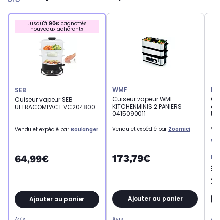
Jusqu'à
90€
cagnottés
nouveaux adhérents
WMF
EC
SEB
Cuiseur vapeur WMF
Cu
Cuiseur vapeur SEB
KITCHENMINIS 2 PANIERS
en 
ULTRACOMPACT VC204800
0415090011
th
Vendu et expédié par
Zoomici
Ven
Vendu et expédié par
Boulanger
WA
173,79€
64,99€
Pri
29
2
Ajouter au panier
Ajouter au panier
Avis
Avi
Avis