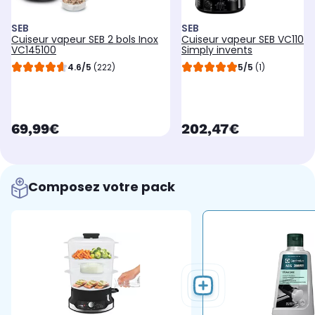
SEB
SEB
Cuiseur vapeur SEB 2 bols Inox
Cuiseur vapeur SEB VC1108
VC145100
Simply invents
4.6/5
(222)
5/5
(1)
currentPrice
currentPrice
69,99€
202,47€
Composez votre pack