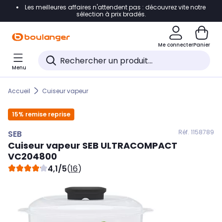
Les meilleures affaires n'attendent pas : découvrez vite notre
Accéder directement à la navigation
sélection à prix bradés.
Accéder directement au contenu
Me connecter
Panier
Accéder directement au pied de page
Menu
Accéder directement au chatbot
Accueil
Cuiseur vapeur
15% remise reprise
Réf. 115
8789
SEB
Cuiseur vapeur
SEB
ULTRACOMPACT
VC204800
4,1/5
(
16
)