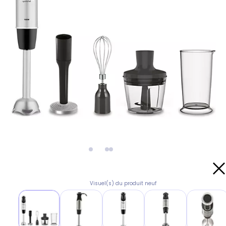
Visuel(s) du produit neuf