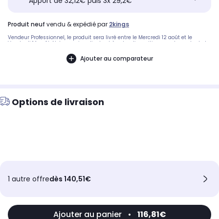
Apport de 32,12€ puis 3x 29,2€
produit neuf
vendu & expédié par
2kings
Vendeur Professionnel, le produit sera livré entre le Mercredi 12 août et le
Vendredi 14 août. Notre service client est à votre disposition avant, pendant et
après votre commande. A bientôt sur 2KINGS.
Ajouter au comparateur
Options de livraison
1 autre offre
dès 140,51€
Ajouter au panier
•
116,81€