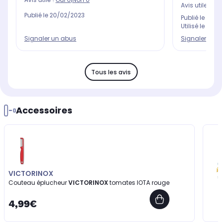
Avis utile ?
Oui
Publié le
20/02/2023
Publié le
11/07
Utilisé le
20/0
Signaler un abus
Signaler un 
Tous les avis
Accessoires
VICTORINOX
Couteau éplucheur
VICTORINOX
tomates IOTA rouge
4,99€