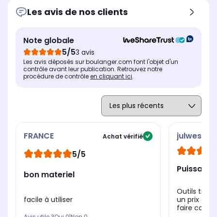
Les avis de nos clients
Note globale
5/5
3 avis
Les avis déposés sur boulanger.com font l'objet d'un
contrôle avant leur publication. Retrouvez notre
procédure de contrôle
en cliquant ici
.
FRANCE
julwest78
Achat vérifié
5/5
Puissant e
bon materiel
Outils très
facile à utiliser
un prix déf
faire comme
Avis utile ?
Oui
0
|
Non
0