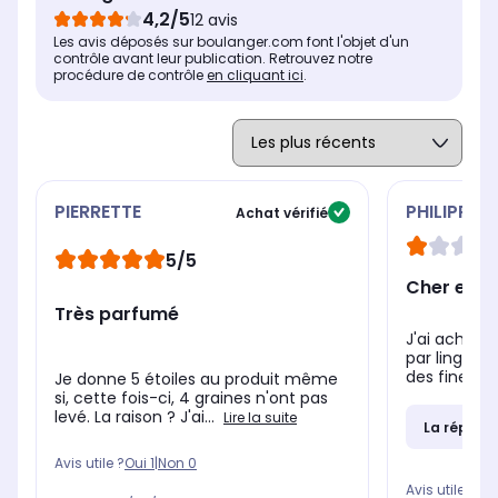
4,2/5
12 avis
Les avis déposés sur boulanger.com font l'objet d'un
contrôle avant leur publication. Retrouvez notre
procédure de contrôle
en cliquant ici
.
PIERRETTE
PHILIPPE
Achat vérifié
5/5
Cher et n
Très parfumé
J'ai acheté 
par lingot p
des fines he
Je donne 5 étoiles au produit même
si, cette fois-ci, 4 graines n'ont pas
levé. La raison ? J'ai...
Lire la suite
La répons
Avis utile ?
Oui
1
|
Non
0
Avis utile ?
Oui