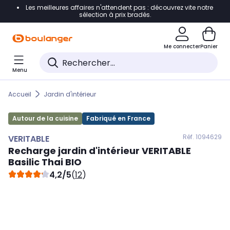
Les meilleures affaires n'attendent pas : découvrez vite notre
Accéder directement à la navigation
sélection à prix bradés.
Accéder directement au contenu
Me connecter
Panier
Accéder directement au pied de page
Menu
Accéder directement au chatbot
Accueil
Jardin d'intérieur
Autour de la cuisine
Fabriqué en France
Réf. 109
4629
VERITABLE
Recharge jardin d'intérieur
VERITABLE
Basilic Thai BIO
4,2/5
(
12
)