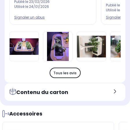
Publié le
23/02/2026
Publié le
03/0
Utilisé le
24/01/2026
Utilisé le
20/0
Signaler un abus
Signaler un 
Tous les avis
Contenu du carton
Accessoires