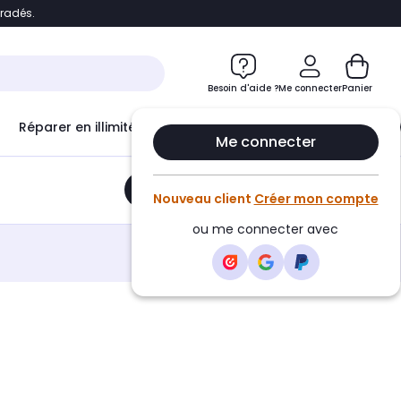
bradés.
e
Accéder directement au chatbot
Besoin d'aide ?
Me connecter
Panier
Réparer en illimité avec
Le Club Infinity
Econ
Me connecter
Ajouter au panier
•
112,15€
Nouveau client
Créer mon compte
ou me connecter avec