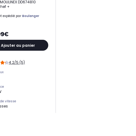
 MOULINEX DD674810
hef +
t expédié par
Boulanger
99€
Ajouter au panier
4.2/5 (5)
eux
nce
W
de vitesse
esses
ur de vitesse
s
 tr/mn