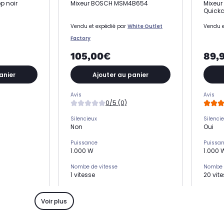
p noir
Mixeur BOSCH MSM4B654
Mixeur
Quickc
Vendu et expédié par
White Outlet
Vendu e
Factory
105,00€
89,
anier
Ajouter au panier
Avis
Avis
0/5 (0)
Silencieux
Silenci
Non
Oui
Puissance
Puissa
1.000 W
1.000 
Nombe de vitesse
Nombe 
1 vitesse
20 vit
Variateur de vitesse
Variate
Non
Oui
Voir plus
Vitesses
Vitesse
1 tr/mn
11.000