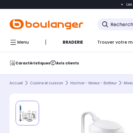
Les
Accéder directement à la navigation
Accéder direct
Menu
BRADERIE
Trouver votre m
Caractéristiques
Avis clients
Accueil
Cuisine et cuisson
Hachoir - Mixeur - Batteur
Mixe