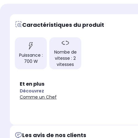
Fonction Turbo
Fonction Turbo
Non
-
Caractéristiques du produit
Fonction Pulse
Fonction Pulse
Non
-
Poignée ergonomique
Poignée ergonomique
Non
Oui
Nombe de
Capacité du bol
Capacité du bol
Puissance :
vitesse : 2
-
0,60 L
700 W
vitesses
Sans fil
Sans fil
Non
Non
Et en plus
Découvrez
Comme un Chef
Les avis de nos clients