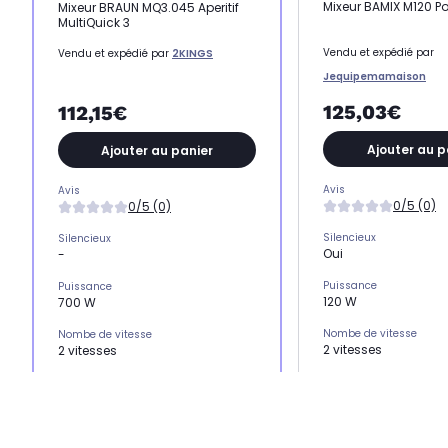
Mixeur BAMIX M120 Po
Mixeur BRAUN MQ3.045 Aperitif
MultiQuick 3
Vendu et expédié par
Vendu et expédié par
2KINGS
Jequipemamaison
125,03€
112,15€
Ajouter au p
Ajouter au panier
Avis
Avis
0/5 (0)
0/5 (0)
Silencieux
Silencieux
Oui
-
Puissance
Puissance
120 W
700 W
Nombe de vitesse
Nombe de vitesse
2 vitesses
2 vitesses
Variateur de vitesse
Variateur de vitesse
Oui
-
Vitesses
Vitesses
10.000 tr/mn
-