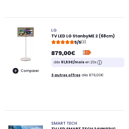
LG
TV LED LG StanbyME 2 (68cm)
5/5
(3)
879,00€
dès
51,53€/mois
en 20x
Comparer
3 autres offres
dès 879,00€
SMART TECH