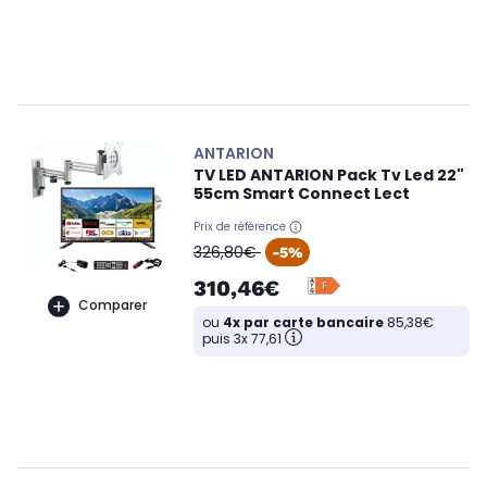
ANTARION
TV LED ANTARION Pack Tv Led 22"
55cm Smart Connect Lect
Prix de référence
oldPrice
326,80€
-5%
310,46€
Comparer
ou
4x par carte bancaire
85,38€
puis 3x 77,61