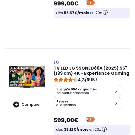
999,00€
dès
58,57€/mois
en 20x
LG
TV LED LG 55QNED86A (2025) 55"
(139 cm) 4K - Experience Gaming
4,3/5
(116)
Jusqu'à
90€
cagnottés
nouveaux adhérents
Pensez
Comparer
à la location
599,00€
dès
35,12€/mois
en 20x