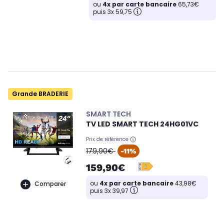
ou
4x par carte bancaire
65,73€
puis 3x 59,75
Grande BRADERIE
SMART TECH
TV LED SMART TECH 24HG01VC
Prix de référence
oldPrice
179,90€
-11%
159,90€
ou
4x par carte bancaire
43,98€
Comparer
puis 3x 39,97