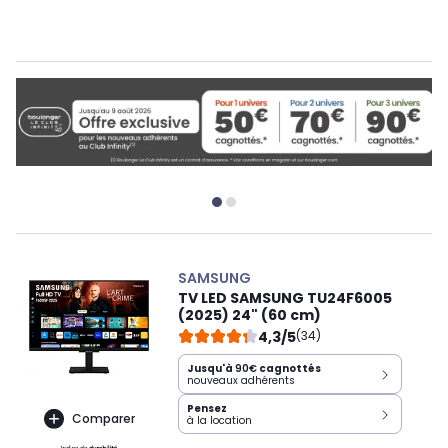
SAMSUNG
TV LED SAMSUNG TU24F6005
(2025) 24" (60 cm)
4,3/5
(34)
Jusqu'à
90€
cagnottés
nouveaux adhérents
Pensez
Comparer
à la location