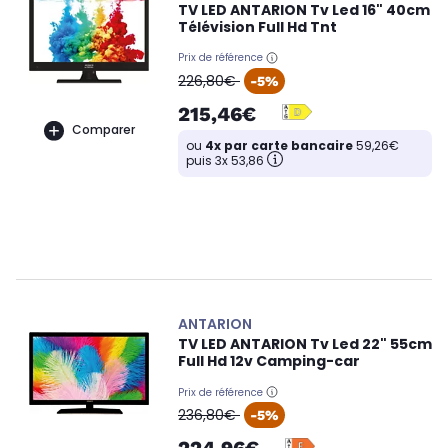
TV LED ANTARION Tv Led 16" 40cm
Télévision Full Hd Tnt
Prix de référence
oldPrice
226,80€
-5%
215,46€
Comparer
ou
4x par carte bancaire
59,26€
puis 3x 53,86
ANTARION
TV LED ANTARION Tv Led 22" 55cm
Full Hd 12v Camping-car
Prix de référence
oldPrice
236,80€
-5%