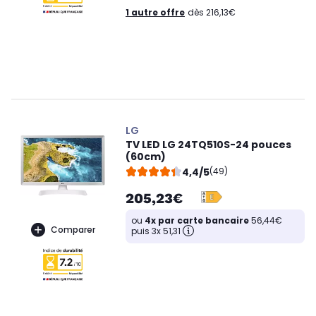
1 autre offre
dès 216,13€
LG
TV LED LG 24TQ510S-24 pouces
(60cm)
4,4/5
(49)
205,23€
ou
4x par carte bancaire
56,44€
Comparer
puis 3x 51,31