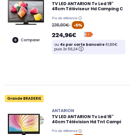
TV LED ANTARION Tv Led 19"
48cm Téléviseur Hd Camping C
Prix de référence
oldPrice
236,80€
-5%
224,96€
Comparer
ou
4x par carte bancaire
61,86€
puis 3x 56,24
Grande BRADERIE
ANTARION
TV LED ANTARION Tv Led 16"
40cm Télévision Hd Tnt Campi
Prix de référence