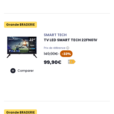
Grande BRADERIE
SMART TECH
TV LED SMART TECH 22FN01V
Prix de référence
oldPrice
149,90€
-33%
99,90€
Comparer
Grande BRADERIE