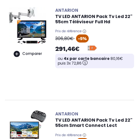
ANTARION
TV LED ANTARION Pack Tv Led 22"
55cm Téléviseur Full Hd
Prix de référence
oldPrice
306,80€
-5%
291,46€
Comparer
ou
4x par carte bancaire
80,16€
puis 3x 72,86
ANTARION
TV LED ANTARION Pack Tv Led 22"
55cm Smart Connect Lect
Prix de référence