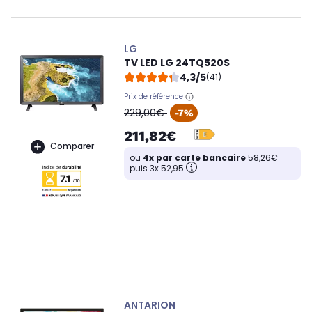
LG
TV LED LG 24TQ520S
4,3/5
(41)
Prix de référence
oldPrice
229,00€
-7%
211,82€
Comparer
ou
4x par carte bancaire
58,26€
puis 3x 52,95
ANTARION