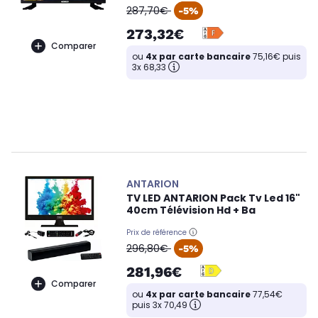
oldPrice
287,70€
-5%
273,32€
Comparer
ou
4x par carte bancaire
75,16€ puis
3x 68,33
ANTARION
TV LED ANTARION Pack Tv Led 16"
40cm Télévision Hd + Ba
Prix de référence
oldPrice
296,80€
-5%
281,96€
Comparer
ou
4x par carte bancaire
77,54€
puis 3x 70,49