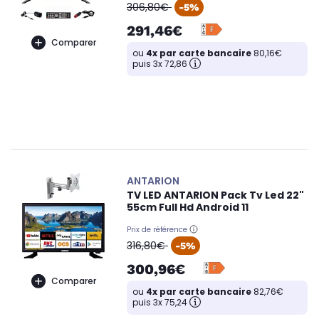
oldPrice
306,80€
-5%
291,46€
Comparer
ou
4x par carte bancaire
80,16€
puis 3x 72,86
ANTARION
TV LED ANTARION Pack Tv Led 22"
55cm Full Hd Android 11
Prix de référence
oldPrice
316,80€
-5%
300,96€
Comparer
ou
4x par carte bancaire
82,76€
puis 3x 75,24