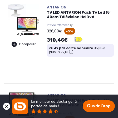
ANTARION
TV LED ANTARION Pack Tv Led 16"
40cm Télévision Hd Dvd
Prix de référence
oldPrice
326,80€
-5%
310,46€
Comparer
ou
4x par carte bancaire
85,38€
puis 3x 77,61
ANTARION
TV LED ANTARION Pack Tv Led 16"
Le meilleur de Boulanger à 
40cm Télévision Hd Dvd
Ouvrir l'app
portée de main !
Prix de référence