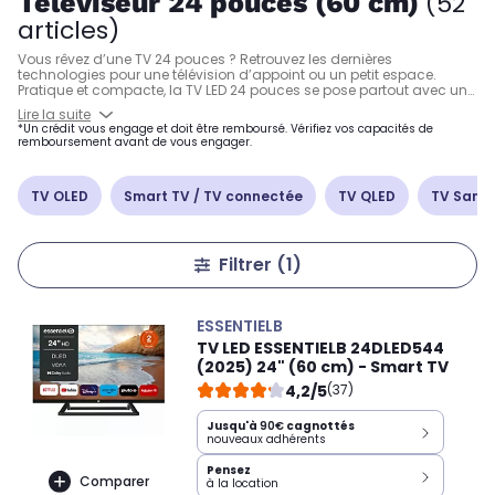
Téléviseur 24 pouces (60 cm)
(52
articles)
Vous rêvez d’une TV 24 pouces ? Retrouvez les dernières
technologies pour une télévision d’appoint ou un petit espace.
Pratique et compacte, la TV LED 24 pouces se pose partout avec une
qualité d’image irréprochable et une connectivité parfaite. Dans un
Lire la suite
camping-car, choisissez un modèle avec adaptateur 12V. Pour lire
*Un crédit vous engage et doit être remboursé. Vérifiez vos capacités de
tous vos fichiers directement depuis vos appareils connectés, optez
remboursement avant de vous engager.
pour une smart TV avec la TV LG !
TV OLED
Smart TV / TV connectée
TV QLED
TV Sams
Filtrer
(1)
ESSENTIELB
TV LED ESSENTIELB 24DLED544
(2025) 24" (60 cm) - Smart TV
4,2/5
(37)
Jusqu'à
90€
cagnottés
nouveaux adhérents
Pensez
Comparer
à la location