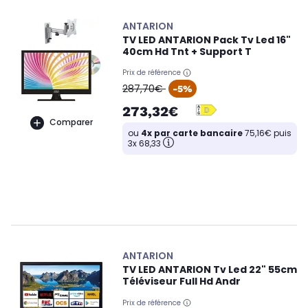
ANTARION
TV LED ANTARION Pack Tv Led 16"
40cm Hd Tnt + Support T
Prix de référence
oldPrice
287,70€
-5%
273,32€
Comparer
ou
4x par carte bancaire
75,16€ puis
3x 68,33
ANTARION
TV LED ANTARION Tv Led 22" 55cm
Téléviseur Full Hd Andr
Prix de référence