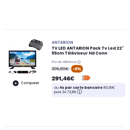
ANTARION
TV LED ANTARION Pack Tv Led 22"
55cm Téléviseur Hd Conn
Prix de référence
oldPrice
306,80€
-5%
291,46€
Comparer
ou
4x par carte bancaire
80,16€
puis 3x 72,86