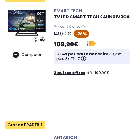
SMART TECH
TV LED SMART TECH 24HN01V3CA
Prix de référence
oldPrice
149,90€
-26%
109,90€
ou
4x par carte bancaire
30,23€
Comparer
puis 3x 27,47
2 autres offres
dès 109,90€
Grande BRADERIE
ANTARION