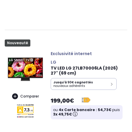
Nouveauté
Exclusivité internet
LG
TV LED LG 27LB70006LA (2026)
27" (69 cm)
Jusqu'à
90€
cagnottés
nouveaux adhérents
Comparer
199,00€
ou
4x Carte bancaire : 54,73€
puis
3x 49,75€