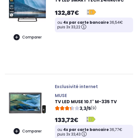
TV LED SMART TECH 24HN01VC
132,87€
ou
4x par carte bancaire
36,54€
puis 3x 33,22
Comparer
Exclusivité internet
MUSE
TV LED MUSE 10.1'' M-335 TV
3,3/5
(9)
133,72€
ou
4x par carte bancaire
36,77€
Comparer
puis 3x 33,43