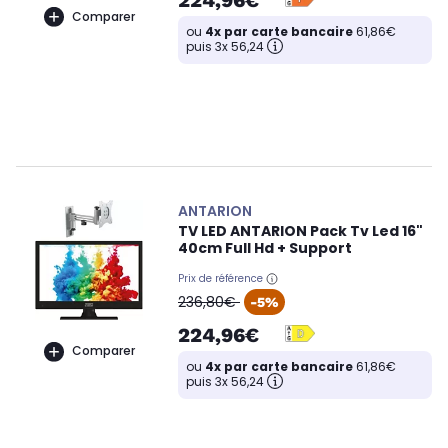
224,96€
Comparer
ou
4x par carte bancaire
61,86€
puis 3x 56,24
ANTARION
TV LED ANTARION Pack Tv Led 16"
40cm Full Hd + Support
Prix de référence
oldPrice
236,80€
-5%
224,96€
Comparer
ou
4x par carte bancaire
61,86€
puis 3x 56,24