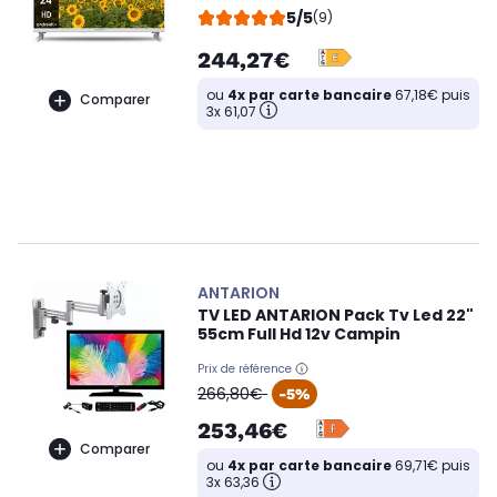
5/5
(9)
244,27€
ou
4x par carte bancaire
67,18€ puis
Comparer
3x 61,07
ANTARION
TV LED ANTARION Pack Tv Led 22"
55cm Full Hd 12v Campin
Prix de référence
oldPrice
266,80€
-5%
253,46€
Comparer
ou
4x par carte bancaire
69,71€ puis
3x 63,36