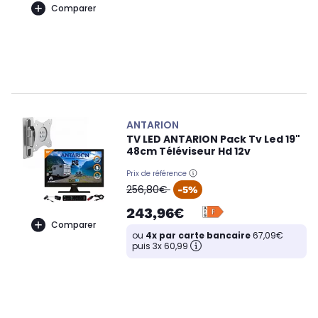
Comparer
ANTARION
TV LED ANTARION Pack Tv Led 19"
48cm Téléviseur Hd 12v
Prix de référence
oldPrice
256,80€
-5%
243,96€
Comparer
ou
4x par carte bancaire
67,09€
puis 3x 60,99