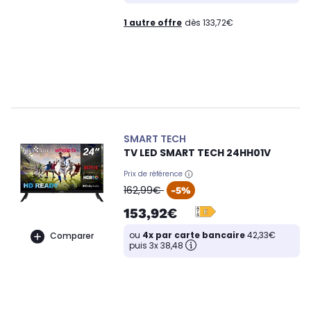
1 autre offre
dès 133,72€
SMART TECH
TV LED SMART TECH 24HH01V
Prix de référence
oldPrice
162,99€
-5%
153,92€
ou
4x par carte bancaire
42,33€
Comparer
puis 3x 38,48