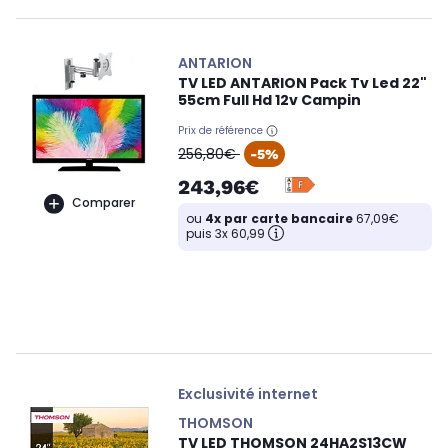
ANTARION
TV LED ANTARION Pack Tv Led 22"
55cm Full Hd 12v Campin
Prix de référence
oldPrice
256,80€
-5%
243,96€
Comparer
ou
4x par carte bancaire
67,09€
puis 3x 60,99
Exclusivité internet
THOMSON
TV LED THOMSON 24HA2S13CW