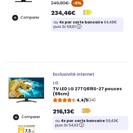
oldPrice
246,80€
-5%
234,46€
Comparer
ou
4x par carte bancaire
64,48€
puis 3x 58,61
Exclusivité internet
LG
TV LED LG 27TQ615S-27 pouces
(69cm)
4,4/5
(24)
216,13€
Comparer
ou
4x par carte bancaire
59,43€
puis 3x 54,03