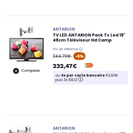
ANTARION
TV LED ANTARION Pack Tv Led 19"
48cm Téléviseur Hd Camp
Prix de référence
oldPrice
244,70€
-5%
232,47€
Comparer
ou
4x par carte bancaire
63,93€
puis 3x 58,12
ANTARION