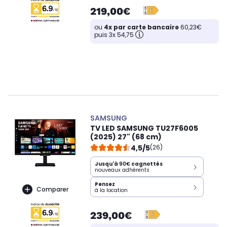
219,00€
ou
4x par carte bancaire
60,23€
puis 3x 54,75
SAMSUNG
TV LED SAMSUNG TU27F6005
(2025) 27" (68 cm)
4,5/5
(26)
Jusqu'à
90€
cagnottés
nouveaux adhérents
Pensez
Comparer
à la location
239,00€