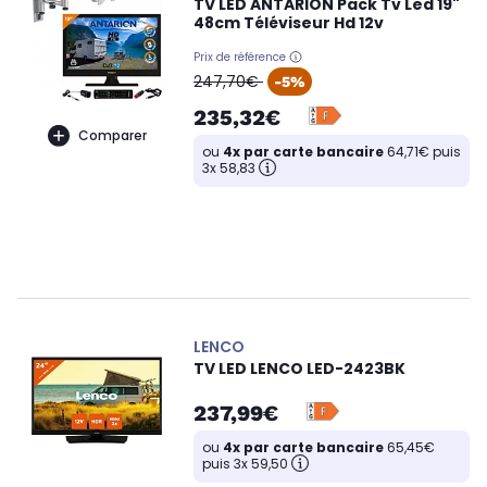
TV LED ANTARION Pack Tv Led 19"
48cm Téléviseur Hd 12v
Prix de référence
oldPrice
247,70€
-5%
235,32€
Comparer
ou
4x par carte bancaire
64,71€ puis
3x 58,83
LENCO
TV LED LENCO LED-2423BK
237,99€
ou
4x par carte bancaire
65,45€
puis 3x 59,50