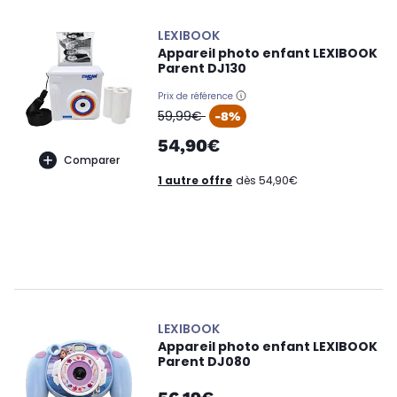
LEXIBOOK
Appareil photo enfant LEXIBOOK
Parent DJ130
Prix de référence
oldPrice
59,99€
-8%
54,90€
Comparer
1 autre offre
dès 54,90€
LEXIBOOK
Appareil photo enfant LEXIBOOK
Parent DJ080