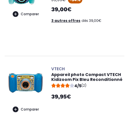
39,00€
Comparer
3 autres offres
dès 39,00€
VTECH
Appareil photo Compact VTECH
Kidizoom Pix Bleu Reconditionné
4/5
(2)
39,95€
Comparer