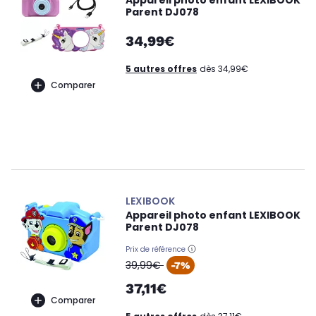
Appareil photo enfant LEXIBOOK
Parent DJ078
34,99€
5 autres offres
dès 34,99€
Comparer
LEXIBOOK
Appareil photo enfant LEXIBOOK
Parent DJ078
Prix de référence
oldPrice
39,99€
-7%
37,11€
Comparer