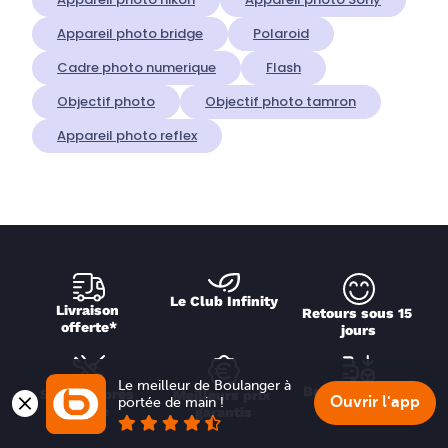
Appareil photo bridge
Polaroid
Cadre photo numerique
Flash
Objectif photo
Objectif photo tamron
Appareil photo reflex
Le Club Infinity
Livraison 
Retours sous 15 
offerte*
jours
Le meilleur de Boulanger à 
Boulanger Drive
Service après 
Meilleurs prix 
Ouvrir l'app
portée de main !
vente
garantis