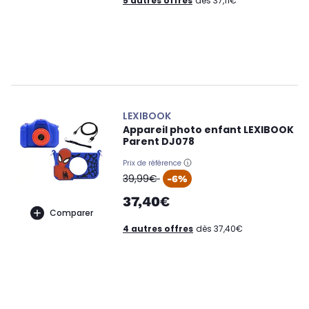
5 autres offres
dès 37,11€
LEXIBOOK
Appareil photo enfant LEXIBOOK
Parent DJ078
Prix de référence
oldPrice
39,99€
-6%
37,40€
Comparer
4 autres offres
dès 37,40€