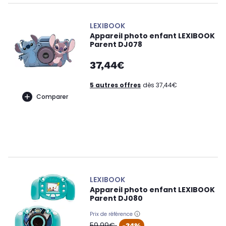
LEXIBOOK
Appareil photo enfant LEXIBOOK
Parent DJ078
37,44€
5 autres offres
dès 37,44€
Comparer
LEXIBOOK
Appareil photo enfant LEXIBOOK
Parent DJ080
Prix de référence
oldPrice
59,99€
-34%