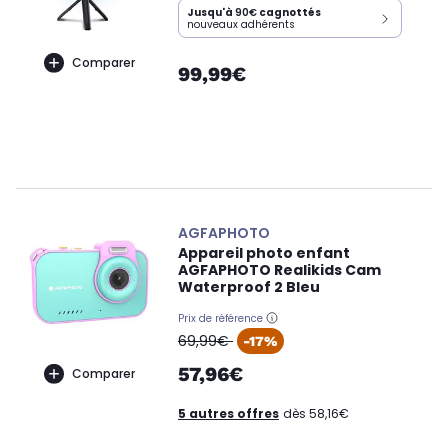
Jusqu'à
90€
cagnottés
nouveaux adhérents
Comparer
99,99€
AGFAPHOTO
Appareil photo enfant
AGFAPHOTO Realikids Cam
Waterproof 2 Bleu
Prix de référence
oldPrice
69,99€
-17%
57,96€
Comparer
5 autres offres
dès 58,16€