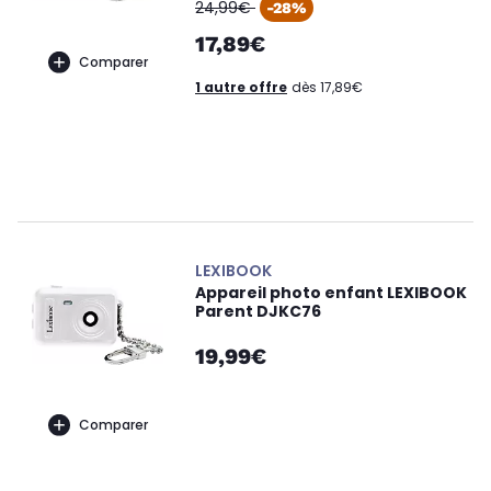
oldPrice
24,99€
-28%
17,89€
Comparer
1 autre offre
dès 17,89€
LEXIBOOK
Appareil photo enfant LEXIBOOK
Parent DJKC76
19,99€
Comparer