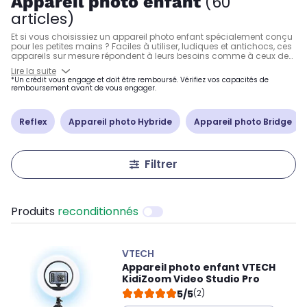
Appareil photo enfant
(60
articles)
Et si vous choisissiez un appareil photo enfant spécialement conçu
pour les petites mains ? Faciles à utiliser, ludiques et antichocs, ces
appareils sur mesure répondent à leurs besoins comme à ceux des
parents. Certains sont même étanches pour les suivre dans toutes
Lire la suite
leurs activités ! Un accessoire de jeu, mais aussi d’apprentissage,
*Un crédit vous engage et doit être remboursé. Vérifiez vos capacités de
puisqu’un appareil photo permet à vos enfants de s’initier à la
remboursement avant de vous engager.
photo et, pour certains modèles comme le Kidizoom de
Vtech
, à la
vidéo.
Reflex
Appareil photo Hybride
Appareil photo Bridge
Filtrer
Produits
reconditionnés
VTECH
Appareil photo enfant VTECH
KidiZoom Video Studio Pro
5/5
(2)