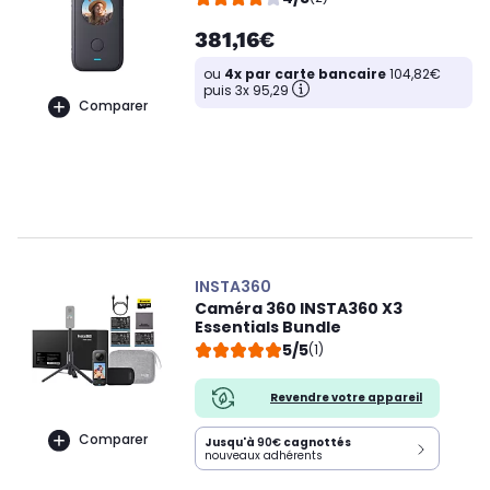
381,16€
ou
4x par carte bancaire
104,82€
puis 3x 95,29
Comparer
INSTA360
Caméra 360 INSTA360 X3
Essentials Bundle
5/5
(1)
Revendre votre appareil
Comparer
Jusqu'à
90€
cagnottés
nouveaux adhérents