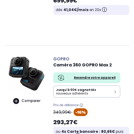
699,99€
dès
41,04€/mois
en 20x
GOPRO
Caméra 360 GOPRO Max 2
Revendre votre appareil
Jusqu'à
90€
cagnottés
nouveaux adhérents
Comparer
Prix de référence
oldPrice
349,99€
-16%
293,27€
ou
4x Carte bancaire : 80,65€
puis