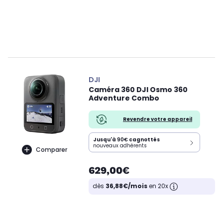
DJI
Caméra 360 DJI Osmo 360
Adventure Combo
Revendre votre appareil
Jusqu'à
90€
cagnottés
nouveaux adhérents
Comparer
629,00€
dès
36,88€/mois
en 20x