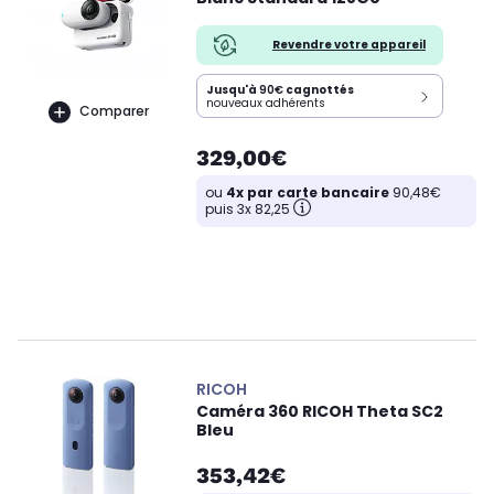
Revendre votre appareil
Jusqu'à
90€
cagnottés
nouveaux adhérents
Comparer
329,00€
ou
4x par carte bancaire
90,48€
puis 3x 82,25
RICOH
Caméra 360 RICOH Theta SC2
Bleu
353,42€