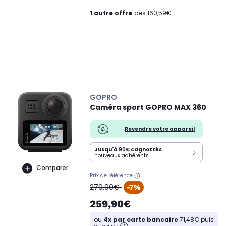
1 autre offre
dès 160,59€
GOPRO
Caméra sport GOPRO MAX 360
Revendre votre appareil
Jusqu'à
90€
cagnottés
nouveaux adhérents
Comparer
Prix de référence
oldPrice
279,90€
-7%
259,90€
ou
4x par carte bancaire
71,48€ puis