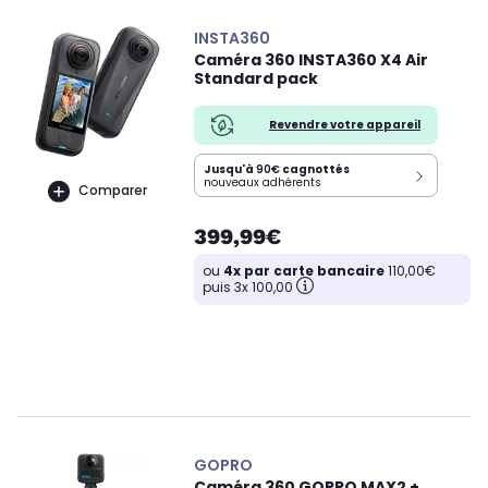
INSTA360
Caméra 360 INSTA360 X4 Air
Standard pack
Revendre votre appareil
Jusqu'à
90€
cagnottés
nouveaux adhérents
Comparer
399,99€
ou
4x par carte bancaire
110,00€
puis 3x 100,00
GOPRO
Caméra 360 GOPRO MAX2 +