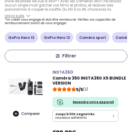
Envie de prises de vue à 360° ? Avec les caméras 360°, ne laissez
aucun angle mort gâcher vos films et photos, et réalisez des
panoramas à couper le souffle. Du HD à la 4K, choisissez la
résolution qui convient à votre budget et à votre usage, particulier
Lire la suite
ou professionnel. Avec un stockage sur
carte SD
à mémoire flash
*Un crédit vous engage et doit être remboursé. Vérifiez vos capacités de
intégrée, découvrez les meilleures caméras à 360° du marché
remboursement avant de vous engager.
développées pour vous par
GoPro
,
Insta360
ou encore
Ricoh
.
GoPro Hero 13
GoPro Hero 12
Caméra sport
Caméra 
Filtrer
INSTA360
Caméra 360 INSTA360 X5 BUNDLE
VERSION
5/5
(2)
Revendre votre appareil
Comparer
Jusqu'à
90€
cagnottés
nouveaux adhérents