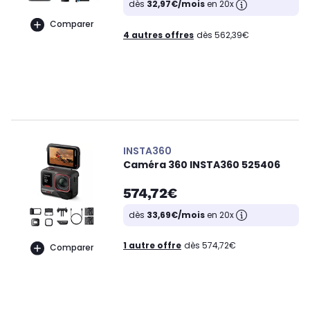
dès
32,97€/mois
en 20x
Comparer
4 autres offres
dès 562,39€
INSTA360
Caméra 360 INSTA360 525406
574,72€
dès
33,69€/mois
en 20x
1 autre offre
dès 574,72€
Comparer