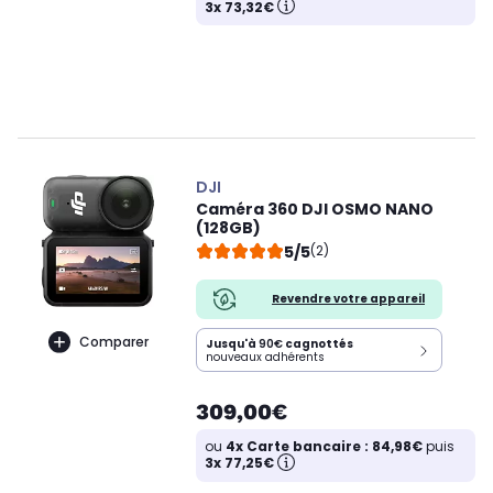
3x 73,32€
DJI
Caméra 360 DJI OSMO NANO
(128GB)
5/5
(2)
Revendre votre appareil
Comparer
Jusqu'à
90€
cagnottés
nouveaux adhérents
309,00€
ou
4x Carte bancaire : 84,98€
puis
3x 77,25€