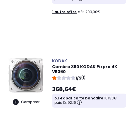
1 autre offre
dès 299,00€
KODAK
Caméra 360 KODAK Pixpro 4K
VR360
1/5
(1)
368,64€
ou
4x par carte bancaire
101,38€
Comparer
puis 3x 92,16