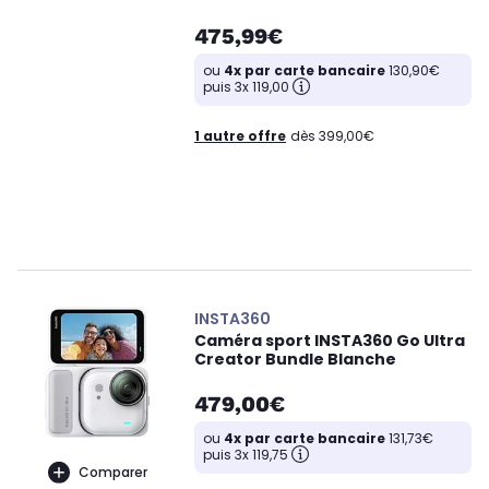
475,99€
ou
4x par carte bancaire
130,90€
puis 3x 119,00
1 autre offre
dès 399,00€
INSTA360
Caméra sport INSTA360 Go Ultra
Creator Bundle Blanche
479,00€
ou
4x par carte bancaire
131,73€
puis 3x 119,75
Comparer