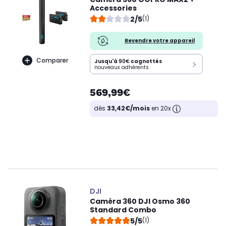
Accessories
2/5
(1)
Revendre votre appareil
Comparer
Jusqu'à
90€
cagnottés
nouveaux adhérents
569,99€
dès
33,42€/mois
en 20x
DJI
Caméra 360 DJI Osmo 360
Standard Combo
5/5
(1)