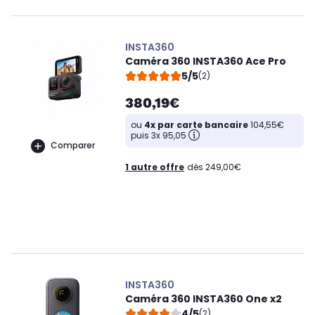
INSTA360
Caméra 360 INSTA360 Ace Pro
5/5
(2)
380,19€
ou
4x par carte bancaire
104,55€
puis 3x 95,05
Comparer
1 autre offre
dès 249,00€
INSTA360
Caméra 360 INSTA360 One x2
4/5
(2)