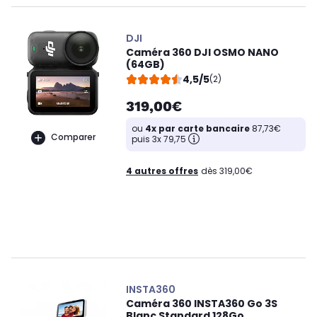
DJI
Caméra 360 DJI OSMO NANO
(64GB)
4,5/5
(2)
319,00€
ou
4x par carte bancaire
87,73€
Comparer
puis 3x 79,75
4 autres offres
dès 319,00€
INSTA360
Caméra 360 INSTA360 Go 3S
Blanc Standard 128Go