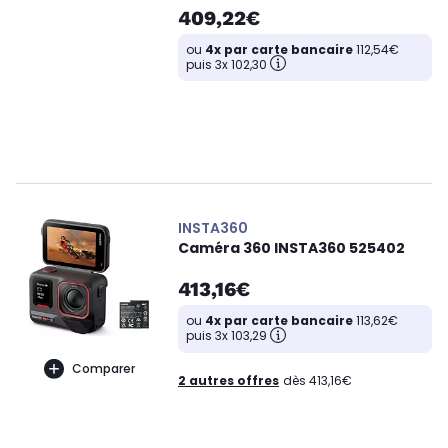
409,22€
ou
4x par carte bancaire
112,54€
puis 3x 102,30
INSTA360
Caméra 360 INSTA360 525402
413,16€
ou
4x par carte bancaire
113,62€
puis 3x 103,29
Comparer
2 autres offres
dès 413,16€