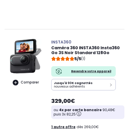
INSTA360
Caméra 360 INSTA360 Insta360
Go 3S Noir Standard 128Go
5/5
(1)
Revendre votre appareil
Comparer
Jusqu'à
90€
cagnottés
nouveaux adhérents
329,00€
ou
4x par carte bancaire
90,48€
puis 3x 82,25
1 autre offre
dès 269,00€