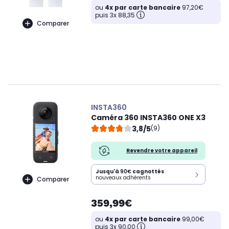
ou
4x par carte bancaire
97,20€
puis 3x 88,35
Comparer
INSTA360
Caméra 360 INSTA360 ONE X3
3,8/5
(9)
Revendre votre appareil
Jusqu'à
90€
cagnottés
nouveaux adhérents
Comparer
359,99€
ou
4x par carte bancaire
99,00€
puis 3x 90,00