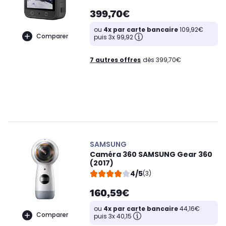
399,70€
ou
4x par carte bancaire
109,92€
Comparer
puis 3x 99,92
7 autres offres
dès 399,70€
SAMSUNG
Caméra 360 SAMSUNG Gear 360
(2017)
4/5
(3)
160,59€
ou
4x par carte bancaire
44,16€
Comparer
puis 3x 40,15