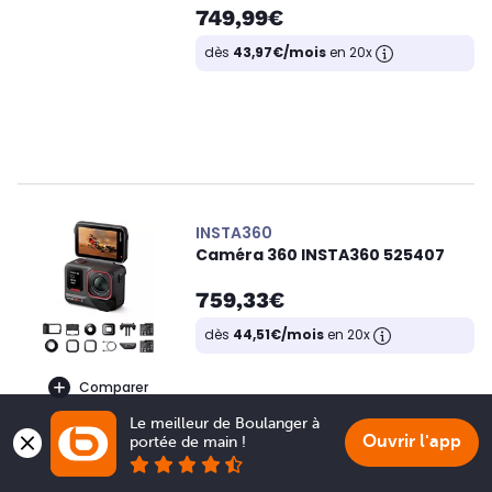
749,99€
dès
43,97€/mois
en 20x
INSTA360
Caméra 360 INSTA360 525407
759,33€
dès
44,51€/mois
en 20x
Comparer
Le meilleur de Boulanger à 
Ouvrir l'app
portée de main !