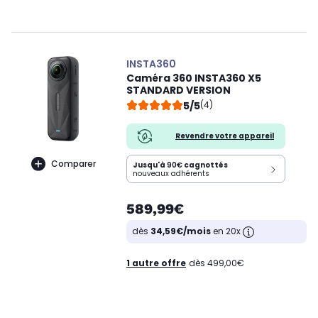
INSTA360
Caméra 360 INSTA360 X5
STANDARD VERSION
5/5
(4)
Revendre votre appareil
Comparer
Jusqu'à
90€
cagnottés
nouveaux adhérents
589,99€
dès
34,59€/mois
en 20x
1 autre offre
dès 499,00€