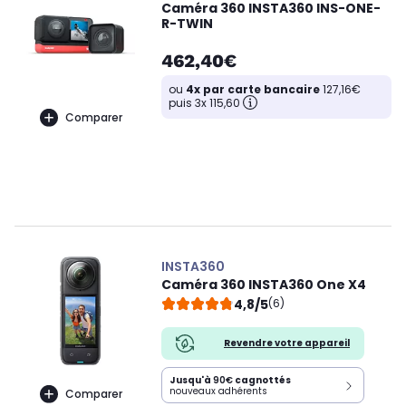
Caméra 360 INSTA360 INS-ONE-
R-TWIN
462,40€
ou
4x par carte bancaire
127,16€
puis 3x 115,60
Comparer
INSTA360
Caméra 360 INSTA360 One X4
4,8/5
(6)
Revendre votre appareil
Jusqu'à
90€
cagnottés
nouveaux adhérents
Comparer