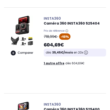
INSTA360
Caméra 360 INSTA360 525404
Prix de référence
oldPrice
718,99€
-15%
604,69€
dès
35,45€/mois
en 20x
Comparer
1 autre offre
dès 604,69€
INSTA360
Caméra 360 INSTA360 525400