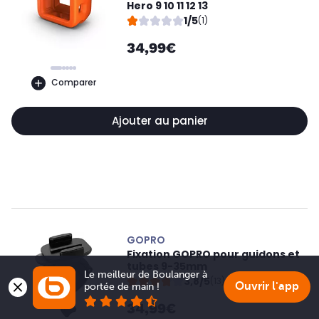
Hero 9 10 11 12 13
1/5
(1)
34,99€
Comparer
Ajouter au panier
GOPRO
Fixation GOPRO pour guidons et
tubes 9-35mm
Le meilleur de Boulanger à 
3,8/5
(13)
Ouvrir l'app
portée de main !
34,99€