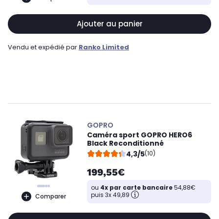
Ajouter au panier
Vendu et expédié par
Ranko Limited
GOPRO
Caméra sport GOPRO HERO6
Black Reconditionné
4,3/5
(10)
199,55€
ou
4x par carte bancaire
54,88€
puis 3x 49,89
Comparer