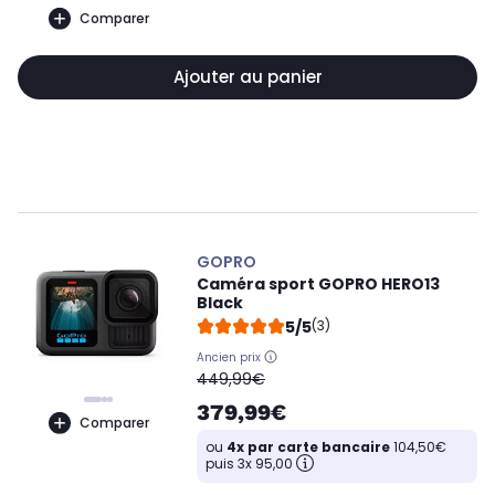
Comparer
Ajouter au panier
GOPRO
Caméra sport GOPRO HERO13
Black
5/5
(3)
Ancien prix
oldPrice
449,99€
379,99€
Comparer
ou
4x par carte bancaire
104,50€
puis 3x 95,00