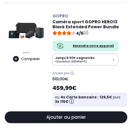
GOPRO
Caméra sport GOPRO HERO13
Black Extended Power Bundle
4/5
(2)
Revendre votre appareil
Jusqu'à
90€
cagnottés
Comparer
nouveaux adhérents
Ancien prix
oldPrice
519,99€
459,99€
ou
4x Carte bancaire : 126,5€
puis
3x 115€
Ajouter au panier