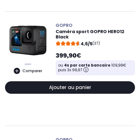
GOPRO
Caméra sport GOPRO HERO12
Black
4,6/5
(37)
399,90€
ou
4x par carte bancaire
109,98€
puis 3x 99,97
Comparer
Ajouter au panier
GOPRO