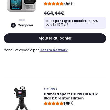
5/5
(3)
464,44€
ou
4x par carte bancaire
127,72€
puis 3x 116,11
Comparer
Ajouter au panier
Vendu et expédié par
Electro Network
GOPRO
Caméra sport GOPRO HERO12
Black Creator Edition
5/5
(2)