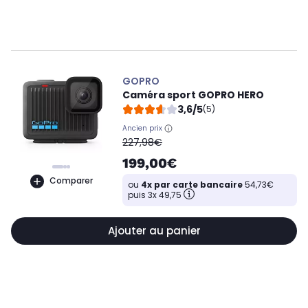
GOPRO
Caméra sport GOPRO HERO
3,6/5
(5)
Ancien prix
oldPrice
227,98€
199,00€
Comparer
ou
4x par carte bancaire
54,73€
puis 3x 49,75
Ajouter au panier