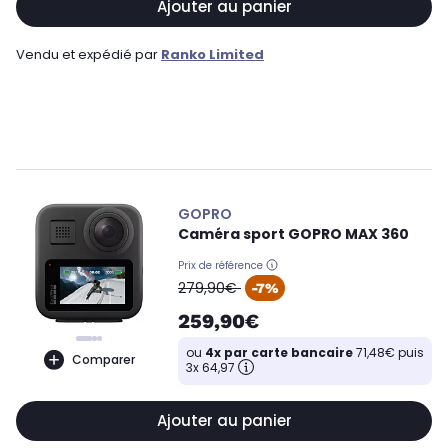
Ajouter au panier
Vendu et expédié par
Ranko Limited
GOPRO
Caméra sport GOPRO MAX 360
Prix de référence
oldPrice
279,90€
-7%
259,90€
ou
4x par carte bancaire
71,48€ puis
Comparer
3x 64,97
Ajouter au panier