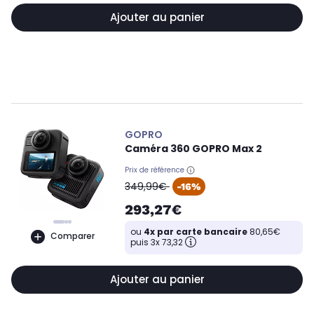
Ajouter au panier
GOPRO
Caméra 360 GOPRO Max 2
Prix de référence
oldPrice
349,99€
-16%
293,27€
ou
4x par carte bancaire
80,65€
Comparer
puis 3x 73,32
Ajouter au panier