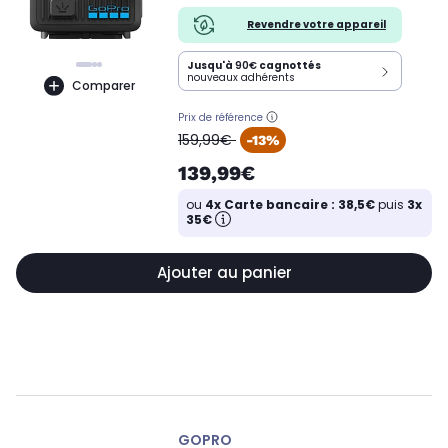
Revendre votre appareil
Jusqu'à
90€
cagnottés
nouveaux adhérents
Comparer
Prix de référence
oldPrice
159,99€
-13%
139,99€
ou
4x Carte bancaire : 38,5€
puis
3x
35€
Ajouter au panier
GOPRO