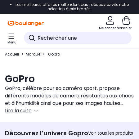
Les meilleures affaires n'attendent pas : découvrez vite notre
Accéder directement à la navigation
sélection à prix bradés.
Accéder directement au contenu
Me connecter
Panier
Accéder directement au pied de page
Menu
Accéder directement au chatbot
Accueil
Marque
Gopro
GoPro
GoPro, célèbre pour sa caméra sport, propose
différents modèles de caméra résistantes aux chocs
et à l’humidité ainsi que pour ses images hautes
définitions. Grâce à ses performances techniques
Lire la suite
époustouflantes, elle est vite devenue la caméra
préférée des sportifs et des amateurs de sensations
Découvrez l’univers Gopro
fortes désirant capturer la séquence parfaite. Les
Voir tous les produits