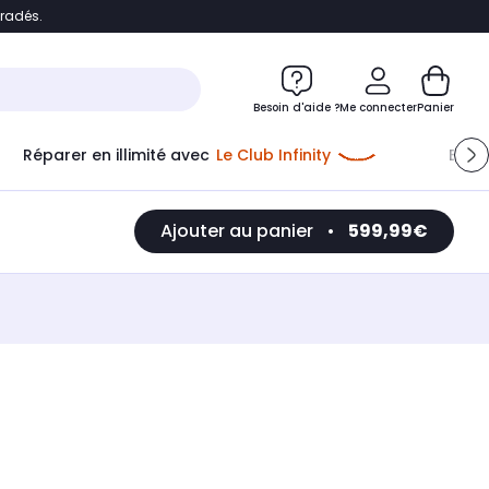
bradés.
e
Accéder directement au chatbot
Besoin d'aide ?
Me connecter
Panier
Réparer en illimité avec
Le Club Infinity
Econ
Ajouter au panier
•
599,99€