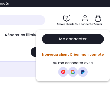
bradés.
e
Accéder directement au chatbot
Besoin d'aide ?
Me connecter
Panier
Réparer en illimité avec
Le Club Infinity
Econ
Me connecter
Ajouter au panier
•
970,53€
Nouveau client
Créer mon compte
ou me connecter avec