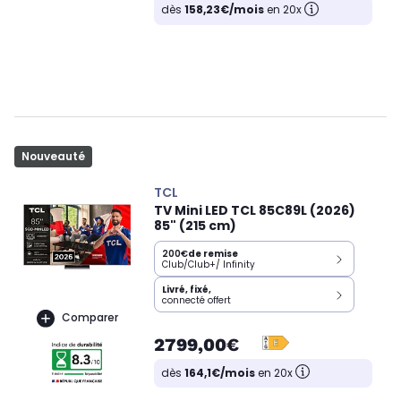
dès
158,23€/mois
en 20x
Nouveauté
TCL
TV Mini LED TCL 85C89L (2026)
85" (215 cm)
200€
de remise
Club/Club+/ Infinity
Livré, fixé,
connecté offert
Comparer
2799,00€
dès
164,1€/mois
en 20x