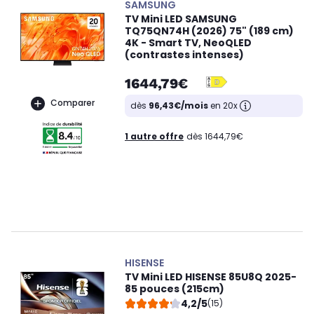
SAMSUNG
TV Mini LED SAMSUNG
TQ75QN74H (2026) 75" (189 cm)
4K - Smart TV, NeoQLED
(contrastes intenses)
1644,79€
Comparer
dès
96,43€/mois
en 20x
1 autre offre
dès 1644,79€
HISENSE
TV Mini LED HISENSE 85U8Q 2025-
85 pouces (215cm)
4,2/5
(15)