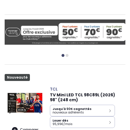
Nouveauté
TCL
TV Mini LED TCL 98C89L (2026)
98" (248 cm)
Jusqu'à
90€
cagnottés
nouveaux adhérents
Louer dès
95,99€/mois
Comparer