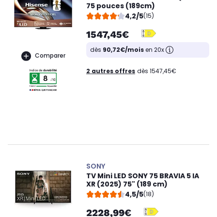
75 pouces (189cm)
4,2/5
(15)
1547,45€
dès
90,72€/mois
en 20x
Comparer
2 autres offres
dès 1547,45€
SONY
TV Mini LED SONY 75 BRAVIA 5 IA
XR (2025) 75" (189 cm)
4,5/5
(18)
2228,99€