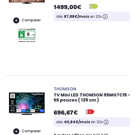
1499,00€
dès
87,88€/mois
en 20x
Comparer
THOMSON
TV Mini LED THOMSON 55MG7C15 -
55 pouces ( 139 cm )
696,67€
dès
40,84€/mois
en 20x
Comparer