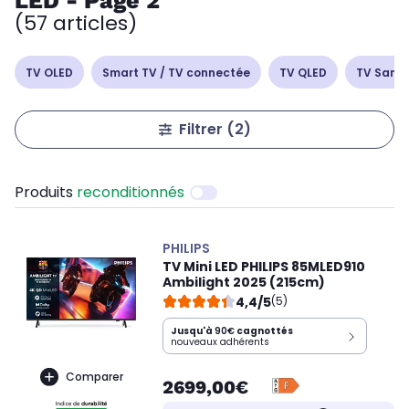
LED - Page 2
(57 articles)
TV OLED
Smart TV / TV connectée
TV QLED
TV Sams
Filtrer
(2)
Produits
reconditionnés
PHILIPS
TV Mini LED PHILIPS 85MLED910
Ambilight 2025 (215cm)
4,4/5
(5)
Jusqu'à
90€
cagnottés
nouveaux adhérents
Comparer
2699,00€