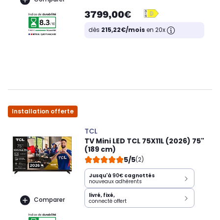
3799,00€
dès
215,22€/mois
en 20x
Installation offerte
TCL
TV Mini LED TCL 75X11L (2026) 75"
(189 cm)
5/5
(2)
Jusqu'à
90€
cagnottés
nouveaux adhérents
livré, fixé,
Comparer
connecté offert