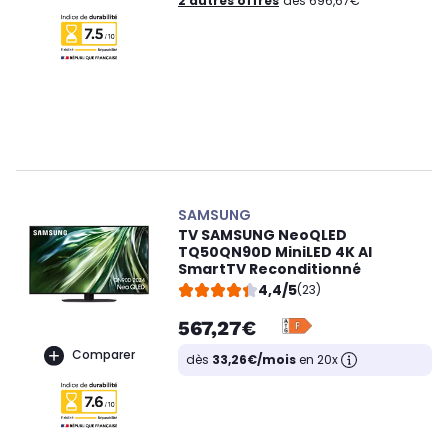
2 autres offres
dès 696,67€
SAMSUNG
TV SAMSUNG NeoQLED
TQ50QN90D MiniLED 4K AI
SmartTV Reconditionné
4,4/5
(23)
567,27€
Comparer
dès
33,26€/mois
en 20x