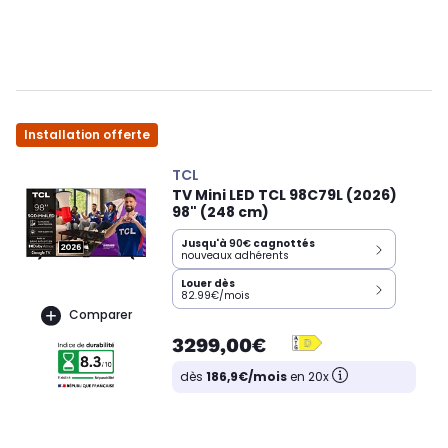
Installation offerte
TCL
TV Mini LED TCL 98C79L (2026)
98" (248 cm)
Jusqu'à
90€
cagnottés
nouveaux adhérents
Louer dès
82.99€/mois
Comparer
3299,00€
dès
186,9€/mois
en 20x