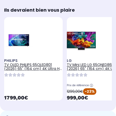
Ils devraient bien vous plaire
PHILIPS
LG
TV OLED PHILIPS 65OLED801
TV Mini LED LG 65QNED86B
(2026) 65" (164 cm) 4K Ultra HD
(2026) 65" (164 cm) 4K Ult
- Expérience Cinéma & Gaming,
- 120Hz, Smart TV
120Hz, Ambilight, Smart TV
Prix de référence
oldPrice
1299,00€
-23%
currentPrice
currentPrice
1799,00€
999,00€