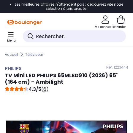
Les meilleures affaires n'attendent pas : découvrez vite notre
Accéder directement à la navigation
sélection à prix bradés.
Accéder directement au contenu
Me connecter
Panier
Accéder directement au pied de page
Menu
Accéder directement au chatbot
Accueil
Téléviseur
Réf. 122
3444
PHILIPS
TV Mini LED
PHILIPS
65MLED910 (2026) 65"
(164 cm) - Ambilight
4,3/5
(
6
)