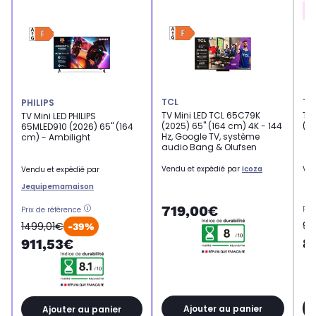
TCL
TC
PHILIPS
TV Mini LED TCL 65C79K
TV
TV Mini LED PHILIPS
(2025) 65" (164 cm) 4K - 144
(20
65MLED910 (2026) 65" (164
Hz, Google TV, système
cm) - Ambilight
audio Bang & Olufsen
Vendu et expédié par
Icoza
Ven
Vendu et expédié par
Jequipemamaison
719,00€
Pri
Prix de référence
99
1499,01€
-39%
8
911,53€
Ajouter au panier
Ajouter au panier