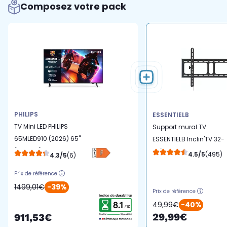
Composez votre pack
PHILIPS
ESSENTIELB
TV Mini LED PHILIPS
Support mural TV
65MLED910 (2026) 65"
ESSENTIELB Inclin'TV 32-
(164 cm) - Ambilight
75''
4.5/5
(495)
4.3/5
(6)
Prix de référence
1499,01€
-39%
Prix de référence
49,99€
-40%
29,99€
911,53€