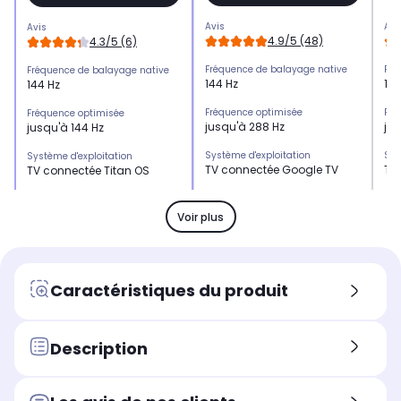
Avis
Avi
Avis
4.9/5 (48)
4.3/5 (6)
Fréquence de balayage native
Fré
Fréquence de balayage native
144 Hz
144
144 Hz
Fréquence optimisée
Fré
Fréquence optimisée
jusqu'à 288 Hz
ju
jusqu'à 144 Hz
Système d'exploitation
Sys
Système d'exploitation
TV connectée Google TV
TV
TV connectée Titan OS
HDMI 2.1
HDM
HDMI 2.1
x4
x4
x4
Voir plus
USB
US
USB
x1
x1
x2
Son
So
Son
Caractéristiques du produit
60 Watts
2 x
4 x 10 Watts
Position du pied
Pos
Position du pied
Pied central
Pie
Pieds sur les côtés
Description
Le + produit
Le 
Le + produit
Modèle QD-Mini LED Pro,
QD-
La technologie Mini LED 4K
images ultra fluides 144Hz et
ext