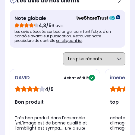
Les avis de nos clients
QD redéfinit l'expérience
haute luminosité 3000 nits
visuelle avec des couleurs
éclatantes.
Note globale
Puissance
Pui
Puissance
4,3/5
6 avis
60 Watts
2 x
4 x 10 Watts
Les avis déposés sur boulanger.com font l'objet d'un
Assistant vocal intégré
Ass
Assistant vocal intégré
contrôle avant leur publication. Retrouvez notre
Google Assistant
-
Alexa
procédure de contrôle
en cliquant ici
.
DAVID
imene
Achat vérifié
4/5
Bon produit
top
Très bon produit dans l'ensemble
acheter ré
\nL'image est de bonne qualité et
d'image nic
l'ambilight est sympa...
d'image pou
Lire la suite