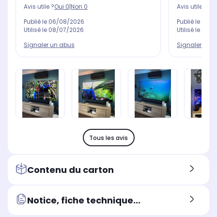
Avis utile ?
Oui
0
|
Non
0
Avis utile ?
Oui
Publié le
06/08/2026
Publié le
05/0
Utilisé le
08/07/2026
Utilisé le
29/0
Signaler un abus
Signaler un 
Tous les avis
Contenu du carton
Notice, fiche technique...