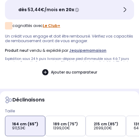
dès
53,44€/mois
en 20x
cagnottés avec
Le Club+
Un crédit vous engage et doit être remboursé. Vérifiez vos capacités
de remboursement avant de vous engager.
produit neuf
vendu & expédié par
Jequipemamaison
Expédition sous 24 h puis livraison-dépose pied d'immeuble sous 4 à 7 jours
sur rdv - Garantie 2 ans - service Clients joignable le lundi de 14h à 17h et du
mardi au vendredi 9h30-12h /14h-17h au 04 81 13 10 68 - merci de nous préciser
toute demande de reprise d'ancien appareil
Ajouter au comparateur
Déclinaisons
Taille
164 cm (65")
189 cm (75")
215 cm (85")
13
911,53€
1399,00€
2699,00€
64