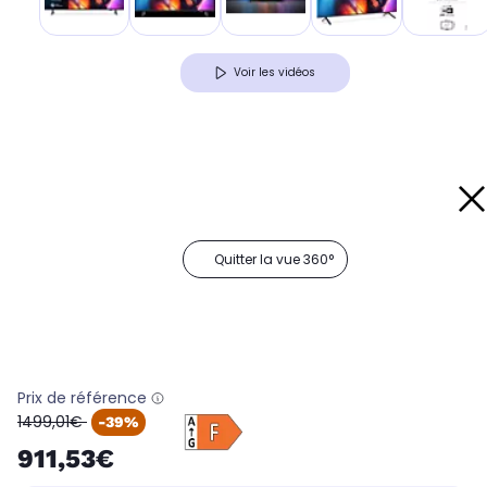
Voir les vidéos
Quitter la vue 360°
Prix de référence
oldPrice
1499,01€
-39%
911,53€