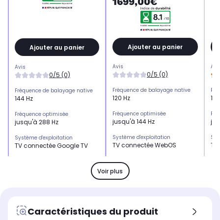
1699,00€
Ajouter au panier
Ajouter au panier
Avis
Avi
Avis
0/5 (0)
0/5 (0)
Fréquence de balayage native
Fré
Fréquence de balayage native
120 Hz
165
144 Hz
Fréquence optimisée
Fré
Fréquence optimisée
jusqu'à 144 Hz
ju
jusqu'à 288 Hz
Système d'exploitation
Sys
Système d'exploitation
TV connectée WebOS
TV
TV connectée Google TV
HDMI 2.1
HDM
HDMI 2.1
-
x3
x1
Voir plus
HDMI 2.0
HDM
HDMI 2.0
-
-
x1
USB
US
USB
Caractéristiques du produit
-
x3
x1