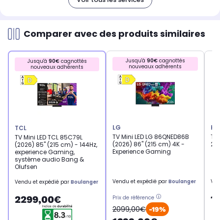
Comparer avec des produits similaires
Jusqu'à
90€
cagnottés
Jusqu'à
90€
cagnottés
nouveaux adhérents
nouveaux adhérents
LG
HI
TCL
TV Mini LED LG 86QNED86B
TV 
TV Mini LED TCL 85C79L
(2026) 86" (215 cm) 4K -
20
(2026) 85" (215 cm) - 144Hz,
Experience Gaming
experience Gaming,
système audio Bang &
Olufsen
Vendu et expédié par
Boulanger
Ven
Vendu et expédié par
Boulanger
1
2299,00€
Prix de référence
2099,00€
-19%