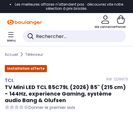
Les meilleures affaires n'attendent pas : découvrez vite notre
Accéder directement à la navigation
sélection à prix bradés.
Accéder directement au contenu
Me connecter
Panier
Accéder directement au pied de page
Menu
Accéder directement au chatbot
Accueil
Téléviseur
Installation offerte
Réf. 123
8875
TCL
TV Mini LED
TCL
85C79L (2026) 85" (215 cm)
- 144Hz, experience Gaming, système
audio Bang & Olufsen
Donner le premier avis