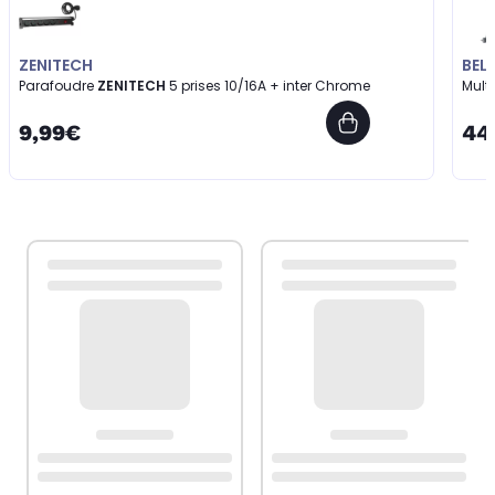
ZENITECH
BEL
Parafoudre
ZENITECH
5 prises 10/16A + inter Chrome
Mult
9,99€
44