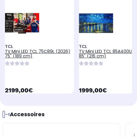
TCL
TCL
TV Mini LED TCL 75C89L (2026)
TV Mini LED TCL 85A400U (
75" (189 cm)
85" (216 cm)
currentPrice
currentPrice
2199,00€
1999,00€
Accessoires