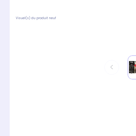
Visuel(s) du produit neuf