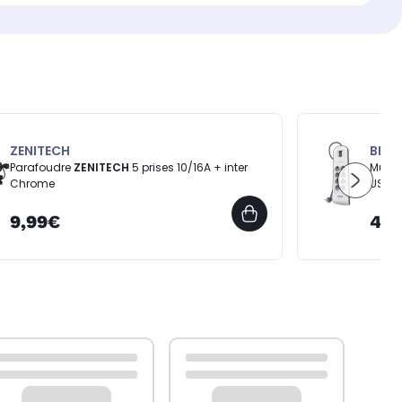
ZENITECH
BELK
Parafoudre
ZENITECH
5 prises 10/16A + inter
Multi
Chrome
USB
9,99€
44,