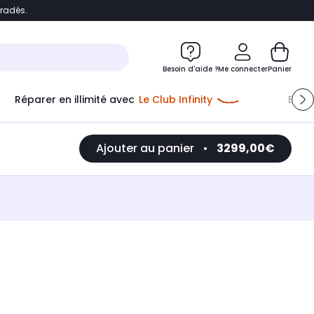
bradés.
e
Accéder directement au chatbot
Besoin d'aide ?
Me connecter
Panier
Réparer en illimité avec
Le Club Infinity
Econ
Ajouter au panier
•
3299,00€