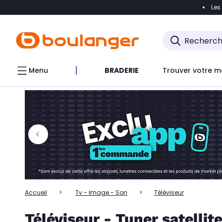
Les
Accéder directement à la navigation
Accéder directem
Accéder directement au chatbot
Menu
BRADERIE
Trouver votre m
Accueil
Tv - Image - Son
Téléviseur
Téléviseur - Tuner satellit