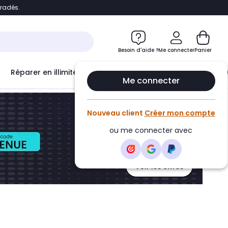
bradés.
ontenu
Accéder directement au pied de page
Besoin d'aide ?
Me connecter
Panier
Réparer en illimité avec
Le Club Infinity
Econ
Me connecter
Nouveau client
Créer mon compte
ou me connecter avec