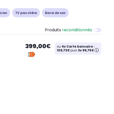
cran
TV pas chère
Barre de son
Produits
reconditionnés
399,00€
ou
4x Carte bancaire :
109,73€
puis
3x 99,75€