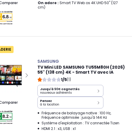
On adore :
Smart TV Web os 4K UHD 50" (127
Comparer
cm)
ADERIE
SAMSUNG
TV Mini LED SAMSUNG TU55M80H (2026)
55" (138 cm) 4K - Smart TV avec IA
1/5
(1)
Jusqu'à
90€
cagnottés
nouveaux adhérents
Pensez
Comparer
à la location
Fréquence de balayage native : 100 Hz,
Fréquence optimisée : jusqu'à 144 Hz
Système d'exploitation : TV connectée Tizen
HDMI 2.1 : x3, USB : x1