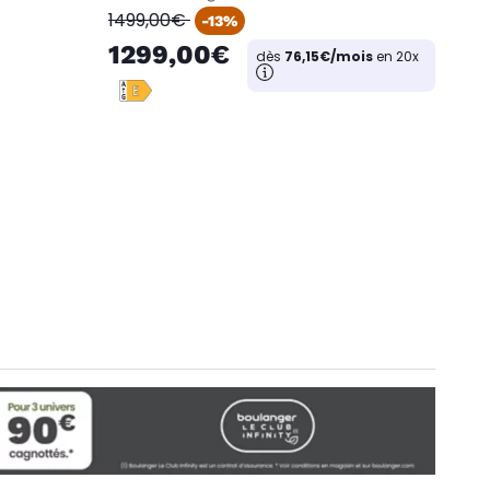
oldPrice
1499,00€
-13%
1299,00€
dès
76,15€/mois
en 20x