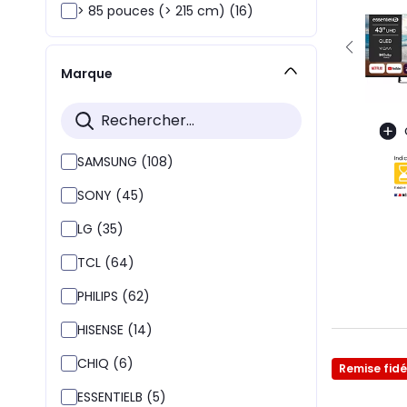
> 85 pouces (> 215 cm) (16)
Marque
SAMSUNG (108)
SONY (45)
LG (35)
TCL (64)
PHILIPS (62)
HISENSE (14)
CHIQ (6)
Remise fidé
ESSENTIELB (5)