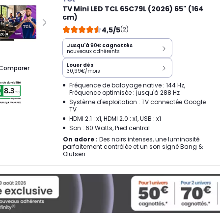
TV Mini LED TCL 65C79L (2026) 65" (164
cm)
4,5/5
(2)
Jusqu'à
90€
cagnottés
nouveaux adhérents
Louer dès
Comparer
30,99€/mois
Fréquence de balayage native : 144 Hz,
Fréquence optimisée : jusqu'à 288 Hz
Système d'exploitation : TV connectée Google
TV
HDMI 2.1 : x1, HDMI 2.0 : x1, USB : x1
Son : 60 Watts, Pied central
On adore :
Des noirs intenses, une luminosité
parfaitement contrôlée et un son signé Bang &
Olufsen