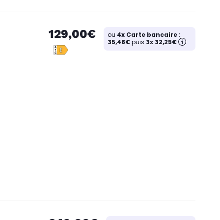
129,00€
ou
4x Carte bancaire :
35,48€
puis
3x 32,25€