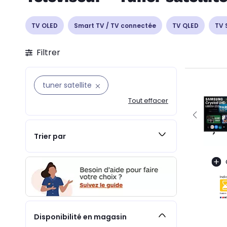
TV OLED
Smart TV / TV connectée
TV QLED
TV
Filtrer
tuner satellite
Tout effacer
Trier par
Disponibilité en magasin