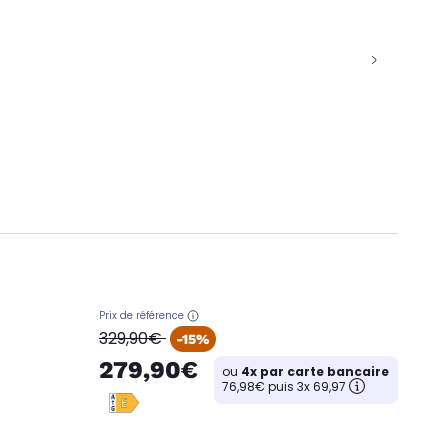
Prix de référence
oldPrice
329,90€
-15%
279,90€
ou
4x par carte bancaire
76,98€ puis 3x 69,97