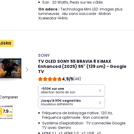
Son : 20 Watts, Pieds sur les côtés
On adore :
Technologie Mini LED: images plus
lumineuses. Jeu sans saccade : Motion
Xcelerator 144Hz.
ADERIE
SONY
TV OLED SONY 55 BRAVIA 8 II IMAX
Enhanced (2025) 55" (139 cm) - Google
TV
4,9/5
(48)
-500€
sur une
sélection barre de son
Comparer
Jusqu'à
90€
cagnottés
nouveaux adhérents
Fréquence de balayage native : 120 Hz,
Fréquence optimisée : Non concerné
Système d'exploitation : TV connectée Google
TV avec Gemini
HDMI 2.1 : x2, HDMI 2.0 : x2, USB : x2