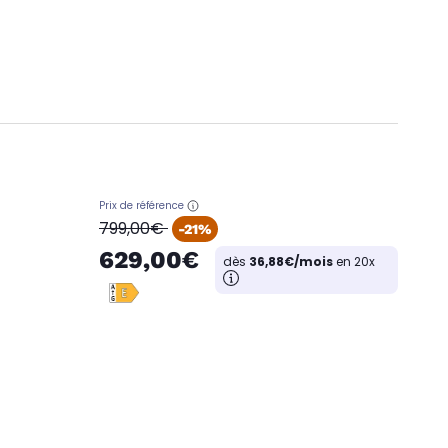
Prix de référence
oldPrice
799,00€
-21%
629,00€
dès
36,88€/mois
en 20x