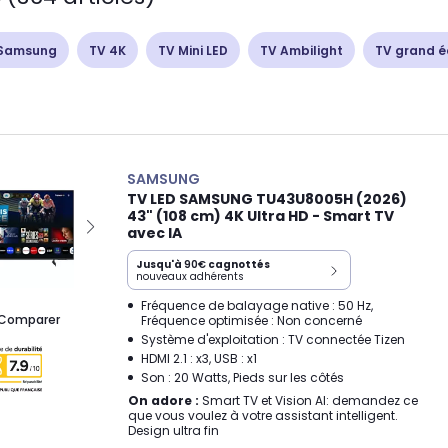
 Samsung
TV 4K
TV Mini LED
TV Ambilight
TV grand é
SAMSUNG
TV LED SAMSUNG TU43U8005H (2026)
43" (108 cm) 4K Ultra HD - Smart TV
avec IA
Jusqu'à
90€
cagnottés
nouveaux adhérents
Fréquence de balayage native : 50 Hz,
Comparer
Fréquence optimisée : Non concerné
Système d'exploitation : TV connectée Tizen
HDMI 2.1 : x3, USB : x1
Son : 20 Watts, Pieds sur les côtés
On adore :
Smart TV et Vision AI: demandez ce
que vous voulez à votre assistant intelligent.
Design ultra fin