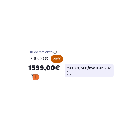
Prix de référence
oldPrice
1799,00€
-11%
1599,00€
dès
93,74€/mois
en 20x