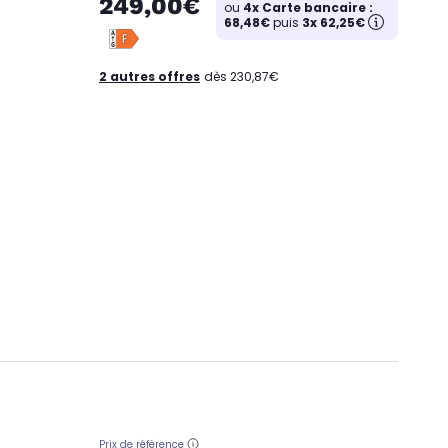
249,00€
ou
4x Carte bancaire :
68,48€
puis
3x 62,25€
2 autres offres
dès 230,87€
Prix de référence