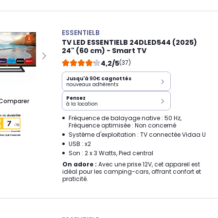
ESSENTIELB
TV LED ESSENTIELB 24DLED544 (2025)
24" (60 cm) - Smart TV
4,2/5
(37)
Jusqu'à
90€
cagnottés
nouveaux adhérents
Pensez
Comparer
à la location
Fréquence de balayage native : 50 Hz,
Fréquence optimisée : Non concerné
Système d'exploitation : TV connectée Vidaa U
USB : x2
Son : 2 x 3 Watts, Pied central
On adore :
Avec une prise 12V, cet appareil est
idéal pour les camping-cars, offrant confort et
praticité.