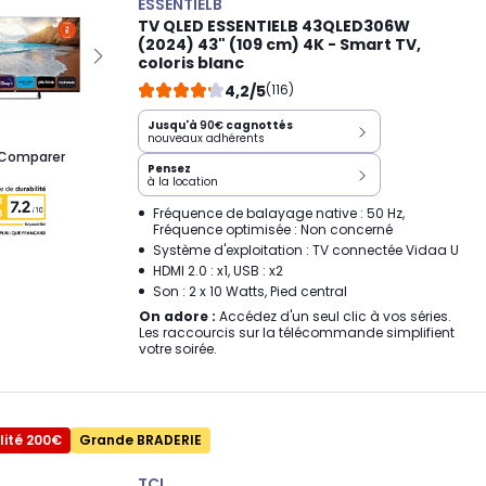
ESSENTIELB
TV QLED ESSENTIELB 43QLED306W
(2024) 43" (109 cm) 4K - Smart TV,
coloris blanc
4,2/5
(116)
Jusqu'à
90€
cagnottés
nouveaux adhérents
Comparer
Pensez
à la location
Fréquence de balayage native : 50 Hz,
Fréquence optimisée : Non concerné
Système d'exploitation : TV connectée Vidaa U
HDMI 2.0 : x1, USB : x2
Son : 2 x 10 Watts, Pied central
On adore :
Accédez d'un seul clic à vos séries.
Les raccourcis sur la télécommande simplifient
votre soirée.
lité 200€
Grande BRADERIE
TCL