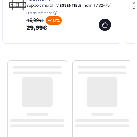
Support mural TV
ESSENTIELB
Inclin'TV 32-75''
Prix de référence
49,99€
-40%
29,99€