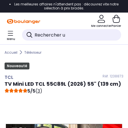
Les meilleures affaires n'attendent pas : découvrez vite notre
Accéder directement à la navigation
sélection à prix bradés.
Accéder directement au contenu
Me connecter
Panier
Accéder directement au pied de page
Menu
Accéder directement au chatbot
Accueil
Téléviseur
Nouveauté
Réf. 123
8873
TCL
TV Mini LED
TCL
55C89L (2026) 55" (139 cm)
5/5
(
3
)