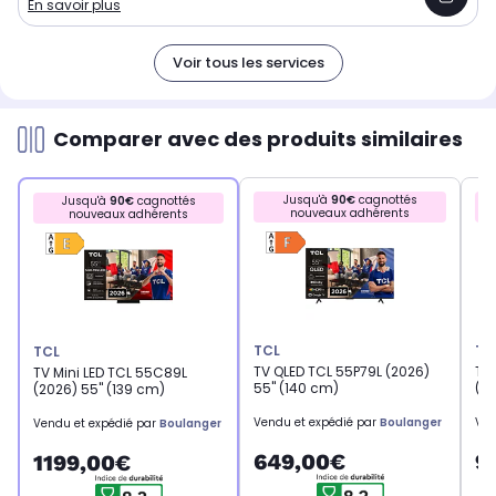
En savoir plus
Voir tous les services
Comparer avec des produits similaires
Jusqu'à
90€
cagnottés
Jusqu'à
90€
cagnottés
nouveaux adhérents
nouveaux adhérents
TCL
TC
TCL
TV QLED TCL 55P79L (2026)
TV 
TV Mini LED TCL 55C89L
55" (140 cm)
(20
(2026) 55" (139 cm)
Vendu et expédié par
Boulanger
Ven
Vendu et expédié par
Boulanger
649,00€
9
1199,00€