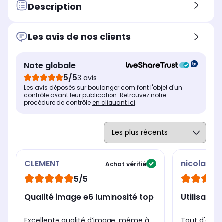
Non communiqué
60
Non communiqué
Description
Position du pied
Pos
Position du pied
Pieds sur les côtés
Pie
Pied central
Les avis de nos clients
Le + produit
Le 
Le + produit
Modèle QLED, excellente
80
1008 zones pour des noirs
qualité d'image en 4K HDR,
int
intenses et jusqu'à 3000
Note globale
400 nits, avec système
po
nits pour une luminosité
5/5
3 avis
audio Dolby Atmos
pa
parfaitement optimisée
Les avis déposés sur boulanger.com font l'objet d'un
Puissance
Pui
Puissance
contrôle avant leur publication. Retrouvez notre
Non communiqué
60
Non communiqué
procédure de contrôle
en cliquant ici
.
CLEMENT
nicolasod
Achat vérifié
5/5
Qualité image e6 luminosité top
Utilisati
Excellente qualité d’image, même à
Tout d'abor