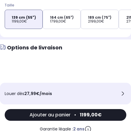
Taille
139 cm (55")
164 cm (65")
189 cm (75")
21
1199,00€
1799,00€
2199,00€
27
Options de livraison
Louer dès
27,99€/mois
Ajouter au panier
•
1199,00€
Garantie légale :
2 ans