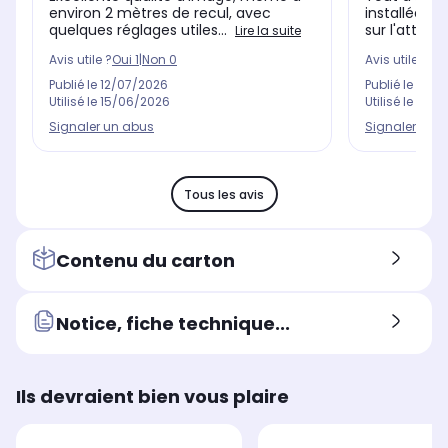
environ 2 mètres de recul, avec
installée, q
quelques réglages utiles...
sur l'attach
Lire la suite
Avis utile ?
Oui
1
|
Non
0
Avis utile ?
Oui
Publié le
12/07/2026
Publié le
10/0
Utilisé le
15/06/2026
Utilisé le
02/0
Signaler un abus
Signaler un 
Tous les avis
Contenu du carton
Notice, fiche technique...
Ils devraient bien vous plaire