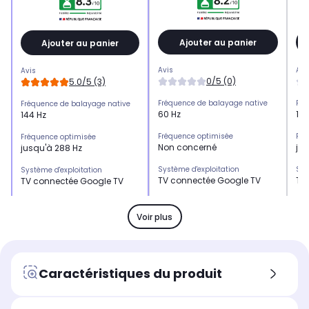
Ajouter au panier
Ajouter au panier
Avis
Avi
Avis
0/5 (0)
5.0/5 (3)
Fréquence de balayage native
Fré
Fréquence de balayage native
60 Hz
144
144 Hz
Fréquence optimisée
Fré
Fréquence optimisée
Non concerné
ju
jusqu'à 288 Hz
Système d'exploitation
Sys
Système d'exploitation
TV connectée Google TV
TV
TV connectée Google TV
HDMI 2.1
HDM
HDMI 2.1
-
x1
x4
Voir plus
HDMI 2.0
HDM
HDMI 2.0
-
x1
-
USB
US
USB
Caractéristiques du produit
x1
x1
x1
Son
So
Son