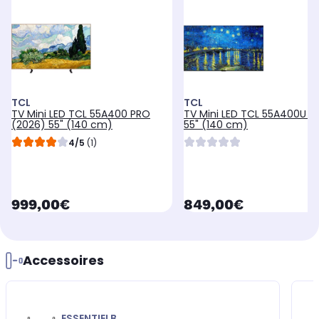
TCL
TCL
TV Mini LED TCL 55A400 PRO
TV Mini LED TCL 55A400U (
(2026) 55" (140 cm)
55" (140 cm)
4/5
(1)
currentPrice
currentPrice
999,00€
849,00€
Accessoires
ESSENTIELB