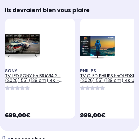
Ils devraient bien vous plaire
SONY
PHILIPS
TV LED SONY 55 BRAVIA 2 II
TV OLED PHILIPS 55OLED810
(2026) 55" (139 cm) 4K -
(2026) 55" (139 cm) 4K Ult
Google TV
- Ambilight, Google TV
currentPrice
currentPrice
699,00€
999,00€