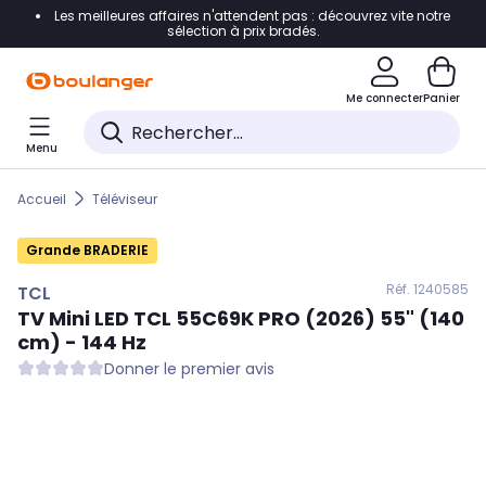
Les meilleures affaires n'attendent pas : découvrez vite notre
Accéder directement à la navigation
sélection à prix bradés.
Accéder directement au contenu
Me connecter
Panier
Accéder directement au pied de page
Menu
Accéder directement au chatbot
Accueil
Téléviseur
Grande BRADERIE
Réf. 124
0585
TCL
TV Mini LED
TCL
55C69K PRO (2026) 55" (140
cm) - 144 Hz
Donner le premier avis