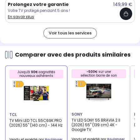
Prolongez votre garantie
149,99 €
Votre TV protégé pendant 5 ans !
En savoir plus
Voir tous les services
Comparer avec des produits similaires
-500€
sur une
Jusqu'à
90€
cagnottés
sélection barre de son
nouveaux adhérents
SONY
HI
TCL
TV LED SONY 55 BRAVIA 2 II
TV
TV Mini LED TCL 55C69K PRO
(2026) 55" (139 cm) 4K -
(20
(2026) 55" (140 cm) - 144 Hz
Google TV
Vendu et expédié par
Boulanger
Ven
Vendu et expédié par
Boulanger