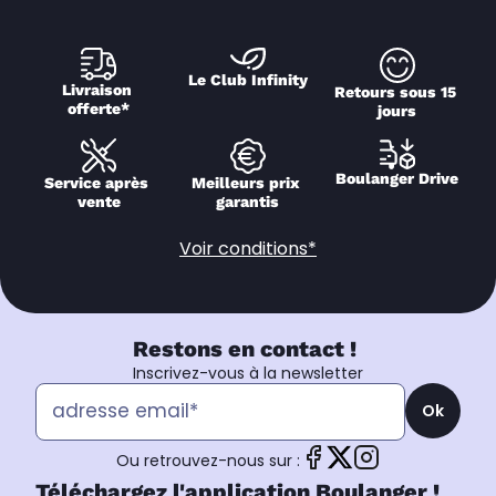
Le Club Infinity
Livraison 
Retours sous 15 
offerte*
jours
Boulanger Drive
Service après 
Meilleurs prix 
vente
garantis
Voir conditions*
Restons en contact !
Inscrivez-vous à la newsletter
Ok
Ou retrouvez-nous sur :
Téléchargez l'application Boulanger !