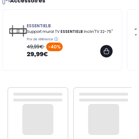
Accessoires
ESSENTIELB
Support mural TV
ESSENTIELB
Inclin'TV 32-75''
Prix de référence
49,99€
-40%
29,99€