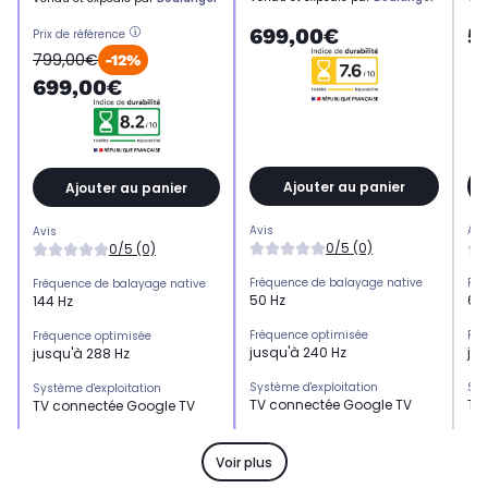
699,00€
5
Prix de référence
799,00€
-12%
699,00€
Ajouter au panier
Ajouter au panier
Avis
Avi
Avis
0/5 (0)
0/5 (0)
Fréquence de balayage native
Fré
Fréquence de balayage native
50 Hz
60
144 Hz
Fréquence optimisée
Fré
Fréquence optimisée
jusqu'à 240 Hz
jus
jusqu'à 288 Hz
Système d'exploitation
Sys
Système d'exploitation
TV connectée Google TV
TV
TV connectée Google TV
HDMI 2.1
HDM
HDMI 2.1
x2
x3
x4
Voir plus