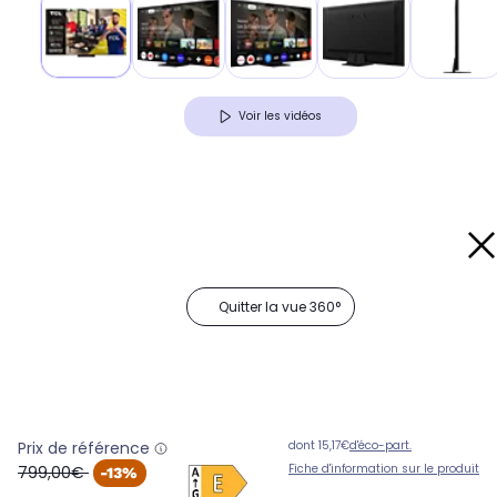
Voir les vidéos
Quitter la vue 360°
Prix de référence
dont 15,17€
d'éco-part.
oldPrice
Fiche d'information sur le produit
799,00€
-13%