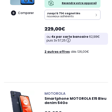
Revendre votre appareil
Comparer
Jusqu'à
75€
cagnottés
nouveaux adhérents
229,00€
ou
4x par carte bancaire
62,98€
puis 3x 57,25
2 autres offres
dès 126,00€
MOTOROLA
Smartphone MOTOROLA E15 Bleu
denim 64Go