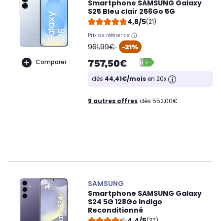
Smartphone SAMSUNG Galaxy
S25 Bleu clair 256Go 5G
4,8/5
(21)
Prix de référence
oldPrice
961,99€
-21%
757,50€
Comparer
dès
44,41€/mois
en 20x
9 autres offres
dès 552,00€
SAMSUNG
Smartphone SAMSUNG Galaxy
S24 5G 128Go Indigo
Reconditionné
4,4/5
(37)