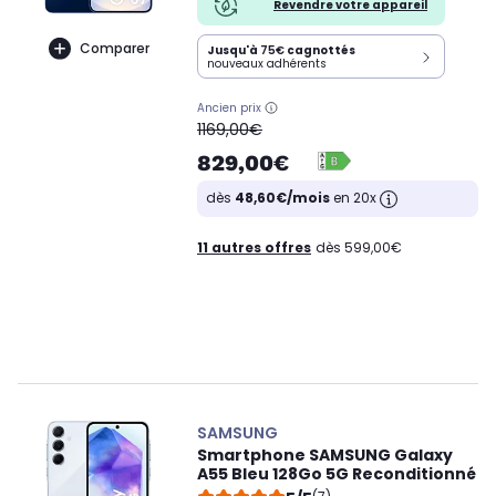
Revendre votre appareil
Comparer
Jusqu'à
75€
cagnottés
nouveaux adhérents
Ancien prix
oldPrice
1169,00€
829,00€
dès
48,60€/mois
en 20x
11 autres offres
dès 599,00€
SAMSUNG
Smartphone SAMSUNG Galaxy
A55 Bleu 128Go 5G Reconditionné