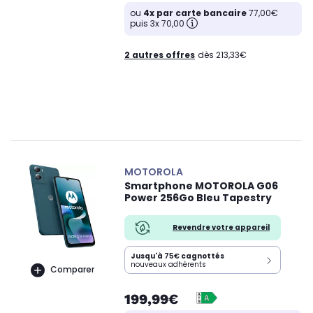
ou
4x par carte bancaire
77,00€
puis 3x 70,00
2 autres offres
dès 213,33€
MOTOROLA
Smartphone MOTOROLA G06
Power 256Go Bleu Tapestry
Revendre votre appareil
Jusqu'à
75€
cagnottés
nouveaux adhérents
Comparer
199,99€