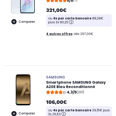
5/5
(7)
321,00€
ou
4x par carte bancaire
88,28€
Comparer
puis 3x 80,25
4 autres offres
dès 297,00€
SAMSUNG
Smartphone SAMSUNG Galaxy
A20E Bleu Reconditionné
4,3/5
(201)
106,00€
ou
4x par carte bancaire
29,15€ puis
Comparer
3x 26,50