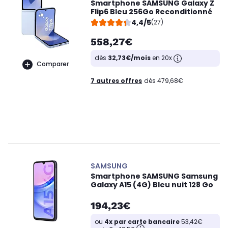
Smartphone SAMSUNG Galaxy Z
Flip6 Bleu 256Go Reconditionné
4,4/5
(27)
558,27€
dès
32,73€/mois
en 20x
Comparer
7 autres offres
dès 479,68€
SAMSUNG
Smartphone SAMSUNG Samsung
Galaxy A15 (4G) Bleu nuit 128 Go
194,23€
ou
4x par carte bancaire
53,42€