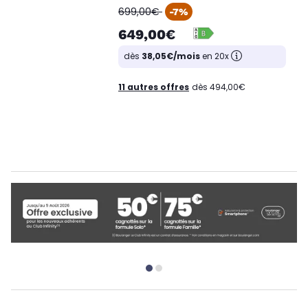
oldPrice
699,00€
-7%
649,00€
dès
38,05€/mois
en 20x
11 autres offres
dès 494,00€