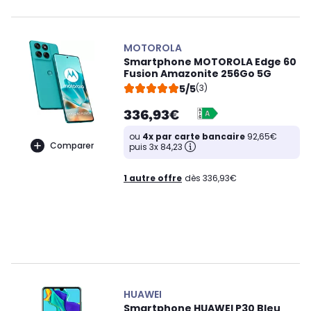
MOTOROLA
Smartphone MOTOROLA Edge 60
Fusion Amazonite 256Go 5G
5/5
(3)
336,93€
ou
4x par carte bancaire
92,65€
Comparer
puis 3x 84,23
1 autre offre
dès 336,93€
HUAWEI
Smartphone HUAWEI P30 Bleu