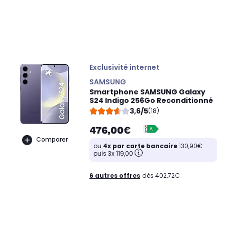
Exclusivité internet
SAMSUNG
Smartphone SAMSUNG Galaxy
S24 Indigo 256Go Reconditionné
3,6/5
(18)
476,00€
Comparer
ou
4x par carte bancaire
130,90€
puis 3x 119,00
6 autres offres
dès 402,72€