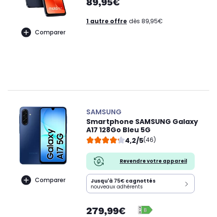
89,95€
1 autre offre
dès 89,95€
Comparer
SAMSUNG
Smartphone SAMSUNG Galaxy
A17 128Go Bleu 5G
4,2/5
(46)
Revendre votre appareil
Comparer
Jusqu'à
75€
cagnottés
nouveaux adhérents
279,99€