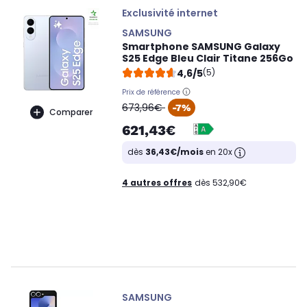
Exclusivité internet
SAMSUNG
Smartphone SAMSUNG Galaxy
S25 Edge Bleu Clair Titane 256Go
4,6/5
(5)
Prix de référence
oldPrice
673,96€
-7%
Comparer
621,43€
dès
36,43€/mois
en 20x
4 autres offres
dès 532,90€
SAMSUNG