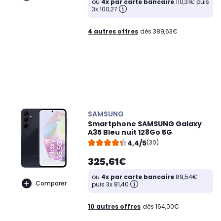
ou
4x par carte bancaire
110,31€ puis
3x 100,27
4 autres offres
dès 389,63€
SAMSUNG
Smartphone SAMSUNG Galaxy
A35 Bleu nuit 128Go 5G
4,4/5
(30)
325,61€
ou
4x par carte bancaire
89,54€
Comparer
puis 3x 81,40
10 autres offres
dès 164,00€