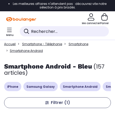
Les meilleures affaires n'attendent pas : découvrez vite notre
Accéder directement à la navigation
sélection à prix bradés.
Accéder directement à la liste des produits
Me connecter
Panier
Accéder directement au contenu
Menu
Accéder directement au pied de page
Accueil
Smartphone - Téléphonie
Smartphone
Accéder directement au chatbot
Smartphone Android
Smartphone Android - Bleu
(157
articles)
iPhone
Samsung Galaxy
Smartphone Android
Smar
Filtrer
(1)