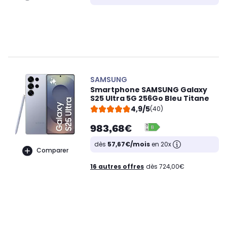
SAMSUNG
Smartphone SAMSUNG Galaxy
S25 Ultra 5G 256Go Bleu Titane
4,9/5
(40)
983,68€
dès
57,67€/mois
en 20x
Comparer
16 autres offres
dès 724,00€