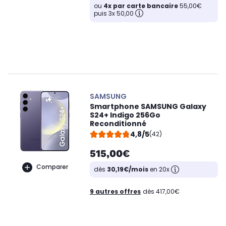
ou
4x par carte bancaire
55,00€
puis 3x 50,00
SAMSUNG
Smartphone SAMSUNG Galaxy
S24+ Indigo 256Go
Reconditionné
4,8/5
(42)
515,00€
Comparer
dès
30,19€/mois
en 20x
9 autres offres
dès 417,00€