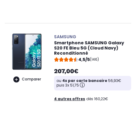
SAMSUNG
Smartphone SAMSUNG Galaxy
S20 FE Bleu 5G (Cloud Navy)
Reconditionné
4,5/5
(146)
207,00€
Comparer
ou
4x par carte bancaire
56,93€
puis 3x 51,75
4 autres offres
dès 160,22€