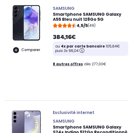
SAMSUNG
Smartphone SAMSUNG Galaxy
A55 Bleu nuit 128Go 5G
4,5/5
(49)
384,16€
ou
4x par carte bancaire
105,64€
Comparer
puis 3x 96,04
8 autres offres
dès 277,00€
Exclusivité internet
SAMSUNG
Smartphone SAMSUNG Galaxy
S24+ Indigo 512Go Reconditionné