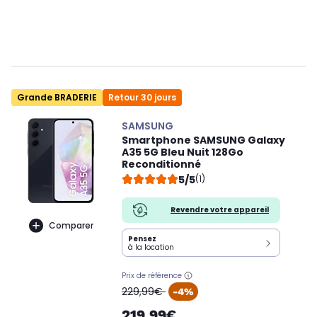
Grande BRADERIE
Retour 30 jours
SAMSUNG
Smartphone SAMSUNG Galaxy
A35 5G Bleu Nuit 128Go
Reconditionné
5/5
(1)
Revendre votre appareil
Comparer
Pensez
à la location
Prix de référence
oldPrice
229,99€
-4%
219,99€