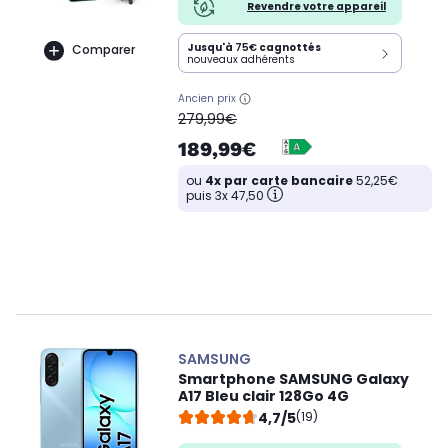
Revendre votre appareil
Jusqu'à
75€
cagnottés
Comparer
nouveaux adhérents
Ancien prix
oldPrice
279,99€
189,99€
ou
4x par carte bancaire
52,25€
puis 3x 47,50
SAMSUNG
Smartphone SAMSUNG Galaxy
A17 Bleu clair 128Go 4G
4,7/5
(19)