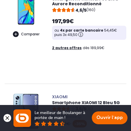
Aurore Reconditionné
4,6/5
(160)
197,99€
ou
4x par carte bancaire
54,45€
Comparer
puis 3x 49,50
2 autres offres
dès 189,99€
XIAOMI
Smartphone XIAOMI 12 Bleu 5G
3,6/5
(10)
Le meilleur de Boulanger à 
Prix de référence
Ouvrir l'app
portée de main !
oldPrice
449,99€
-35%