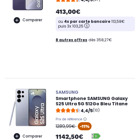
413,00€
Comparer
ou
4x par carte bancaire
113,58€
puis 3x 103,25
8 autres offres
dès 358,27€
SAMSUNG
Smartphone SAMSUNG Galaxy
S25 Ultra 5G 512Go Bleu Titane
4,4/5
(10)
Prix de référence
oldPrice
1289,99€
-11%
1142,50€
Comparer