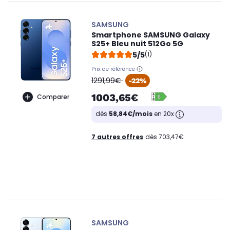
SAMSUNG
Smartphone SAMSUNG Galaxy
S25+ Bleu nuit 512Go 5G
5/5
(1)
Prix de référence
oldPrice
1291,99€
-22%
1003,65€
Comparer
dès
58,84€/mois
en 20x
7 autres offres
dès 703,47€
SAMSUNG