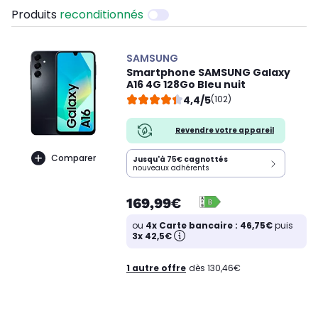
Produits
reconditionnés
SAMSUNG
Smartphone SAMSUNG Galaxy
A16 4G 128Go Bleu nuit
4,4/5
(102)
Revendre votre appareil
Comparer
Jusqu'à
75€
cagnottés
nouveaux adhérents
169,99€
ou
4x Carte bancaire : 46,75€
puis
3x 42,5€
1 autre offre
dès 130,46€