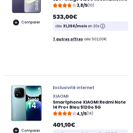
3,8/5
(10)
533,00€
Comparer
dès
31,25€/mois
en 20x
7 autres offres
dès 502,00€
Exclusivité internet
XIAOMI
Smartphone XIAOMI Redmi Note
14 Pro+ Bleu 512Go 5G
4,1/5
(14)
401,10€
Comparer