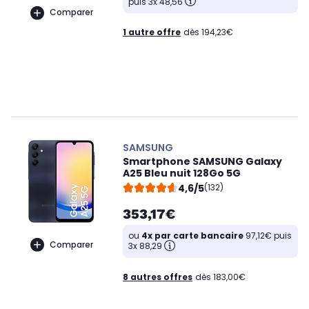
puis 3x 48,56
Comparer
1 autre offre
dès 194,23€
SAMSUNG
Smartphone SAMSUNG Galaxy
A25 Bleu nuit 128Go 5G
4,6/5
(132)
353,17€
ou
4x par carte bancaire
97,12€ puis
Comparer
3x 88,29
8 autres offres
dès 183,00€