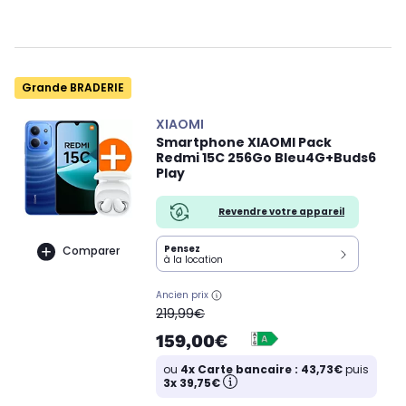
Grande BRADERIE
XIAOMI
Smartphone XIAOMI Pack
Redmi 15C 256Go Bleu4G+Buds6
Play
Revendre votre appareil
Pensez
Comparer
à la location
Ancien prix
oldPrice
219,99€
159,00€
ou
4x Carte bancaire : 43,73€
puis
3x 39,75€