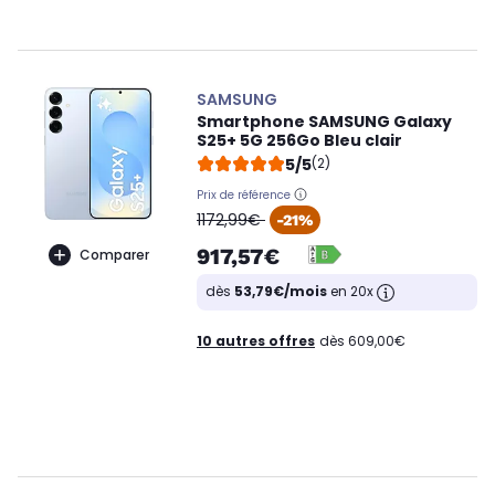
SAMSUNG
Smartphone SAMSUNG Galaxy
S25+ 5G 256Go Bleu clair
5/5
(2)
Prix de référence
oldPrice
1172,99€
-21%
917,57€
Comparer
dès
53,79€/mois
en 20x
10 autres offres
dès 609,00€