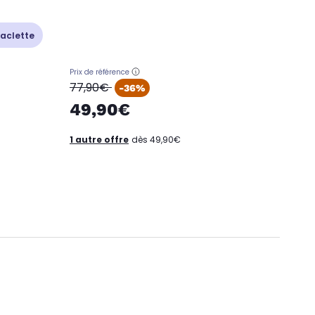
raclette
Prix de référence
oldPrice
77,90€
-36%
49,90€
1 autre offre
dès 49,90€