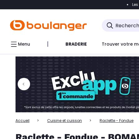
Les
Accéder directement à la navigation
Accéder directem
Accéder directement au chatbot
Menu
BRADERIE
Trouver votre m
Accueil
Cuisine et cuisson
Raclette - Fondue
Raclette - Fondue - BOMA