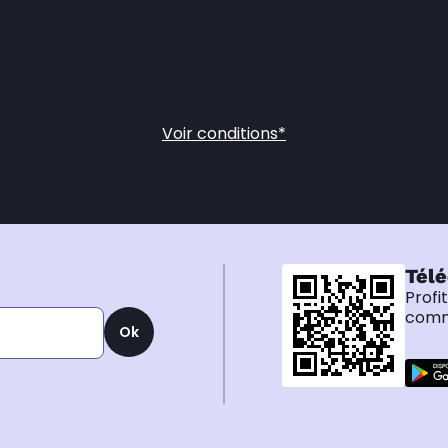
Voir conditions*
Télé
Profi
comma
Ok