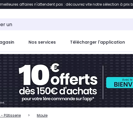
 meilleures affaires n'attendent pas : découvrez vite notre sélection à prix 
ent à la liste des produits
Accéder directement au c
agasin
Nos services
Télécharger l'application
 - Pâtisserie
Moule