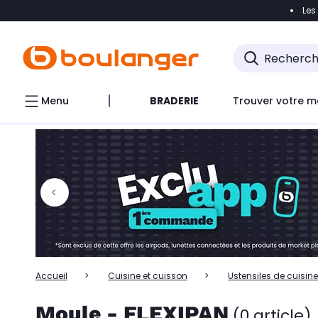
Les
Accéder directement à la navigation
Accéder directem
Accéder directement au chatbot
Menu
BRADERIE
Trouver votre m
Accueil
Cuisine et cuisson
Ustensiles de cuisine
Moule - FLEXIPAN
(0 article)