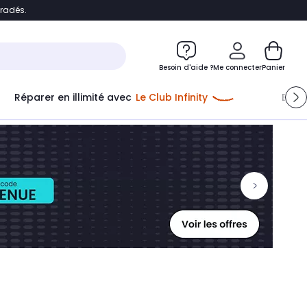
bradés.
ontenu
Accéder directement au pied de page
Besoin d'aide ?
Me connecter
Panier
Réparer en illimité avec
Le Club Infinity
Econ
Me connecter
Nouveau client
Créer mon compte
ou me connecter avec