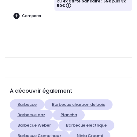
ou
4x Carte bancaire : 55€
puis
3x
50€
Comparer
À découvrir également
Barbecue
Barbecue charbon de bois
Barbecue gaz
Plancha
Barbecue Weber
Barbecue electrique
Barbecue Campingaz
Ninja Creami