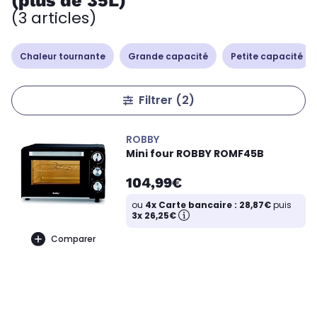
(plus de 35L)
(3 articles)
Chaleur tournante
Grande capacité
Petite capacité
Filtrer
(2)
ROBBY
Mini four ROBBY ROMF45B
104,99€
ou
4x Carte bancaire : 28,87€
puis
3x 26,25€
Comparer