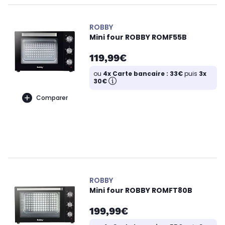
ROBBY
Mini four ROBBY ROMF55B
119,99€
ou
4x Carte bancaire : 33€
puis
3x
30€
Comparer
ROBBY
Mini four ROBBY ROMFT80B
199,99€