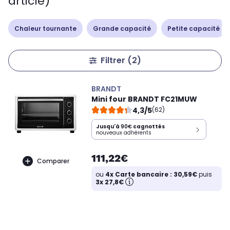
article)
Chaleur tournante
Grande capacité
Petite capacité
Filtrer
(2)
BRANDT
Mini four BRANDT FC21MUW
4,3/5
(62)
Jusqu'à
90€
cagnottés
nouveaux adhérents
111,22€
Comparer
ou
4x Carte bancaire : 30,59€
puis
3x 27,8€