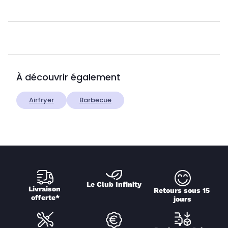
À découvrir également
Airfryer
Barbecue
Le Club Infinity
Livraison 
Retours sous 15 
offerte*
jours