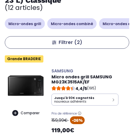
23 L) Classique
(12 articles)
Micro-ondes grill
Micro-ondes combiné
Micro-ondes en
Filtrer
(2)
Grande BRADERIE
SAMSUNG
Micro ondes grill SAMSUNG
MG23K3515AK/EF
4,4/5
(195)
Jusqu'à
90€
cagnottés
nouveaux adhérents
Comparer
Prix de référence
oldPrice
159,99€
-26%
119,00€