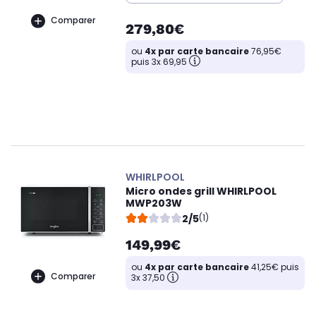
Comparer
279,80€
ou
4x par carte bancaire
76,95€
puis 3x 69,95
WHIRLPOOL
Micro ondes grill WHIRLPOOL
MWP203W
2/5
(1)
149,99€
ou
4x par carte bancaire
41,25€ puis
Comparer
3x 37,50