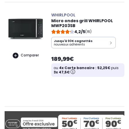
WHIRLPOOL
Micro ondes grill WHIRLPOOL
MWP203SB
4,2/5
(16)
Jusqu'à
90€
cagnottés
nouveaux adhérents
Comparer
189,99€
ou
4x Carte bancaire : 52,25€
puis
3x 47,5€