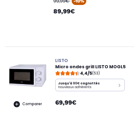
99,99€
-10%
89,99€
LISTO
Micro ondes grill LISTO MOGL5
4,4/5
(53)
Jusqu'à
90€
cagnottés
nouveaux adhérents
69,99€
Comparer