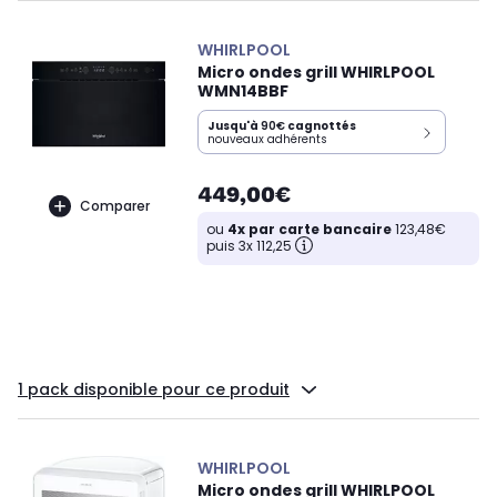
WHIRLPOOL
Micro ondes grill WHIRLPOOL
WMN14BBF
Jusqu'à
90€
cagnottés
nouveaux adhérents
449,00€
Comparer
ou
4x par carte bancaire
123,48€
puis 3x 112,25
1 pack disponible pour ce produit
WHIRLPOOL
Micro ondes grill WHIRLPOOL