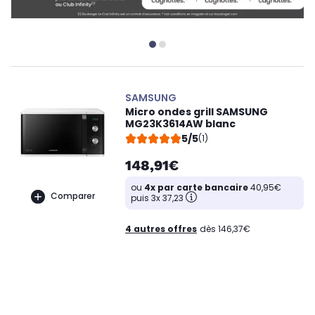
SAMSUNG
Micro ondes grill SAMSUNG
MG23K3614AW blanc
5/5
(1)
148,91€
ou
4x par carte bancaire
40,95€
Comparer
puis 3x 37,23
4 autres offres
dès 146,37€