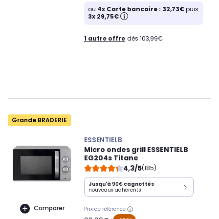
ou
4x Carte bancaire : 32,73€
puis
3x 29,75€
1 autre offre
dès 103,99€
Grande BRADERIE
ESSENTIELB
Micro ondes grill ESSENTIELB
EG204s Titane
4,3/5
(185)
Jusqu'à
90€
cagnottés
nouveaux adhérents
Comparer
Prix de référence
oldPrice