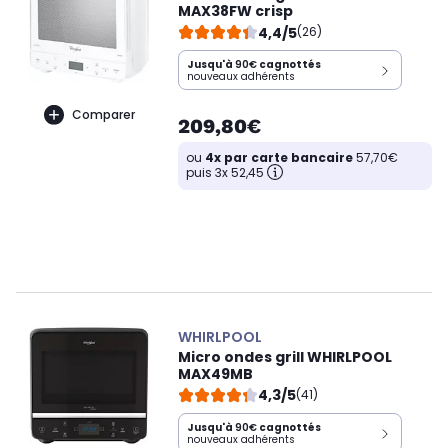
MAX38FW crisp
4,4/5
(26)
Jusqu'à
90€
cagnottés
nouveaux adhérents
Comparer
209,80€
ou
4x par carte bancaire
57,70€
puis 3x 52,45
WHIRLPOOL
Micro ondes grill WHIRLPOOL
MAX49MB
4,3/5
(41)
Jusqu'à
90€
cagnottés
nouveaux adhérents