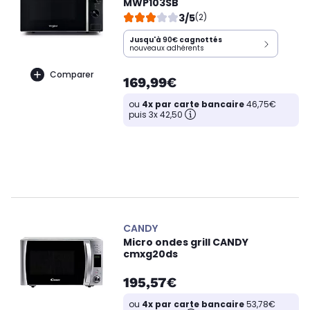
MWP103SB
3/5
(2)
Jusqu'à
90€
cagnottés
nouveaux adhérents
Comparer
169,99€
ou
4x par carte bancaire
46,75€
puis 3x 42,50
CANDY
Micro ondes grill CANDY
cmxg20ds
195,57€
ou
4x par carte bancaire
53,78€